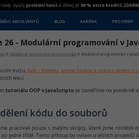
 tady. Využij
poslední šanci
a získej až
80 % extra kreditů ZDAR
ÍBĚHY ABSOLVENTŮ
BLOG
KARIÉRA
PRO FIRMY
e 26 - Modulární programování v Jav
ipt
Objektově orientované programování
Modulární programování v JavaS
ozím kvízu,
Kvíz - Výjimky, arrow funkce a práce s polem v J
zích lekcí.
ím
tutoriálu OOP v JavaScriptu
se zaměříme na poměrně dů
dělení kódu do souborů
me pracovali pouze s malými skripty, které jsme rozdělili 
po jedné třídě. Tento přístup by ovšem u větších projektů se