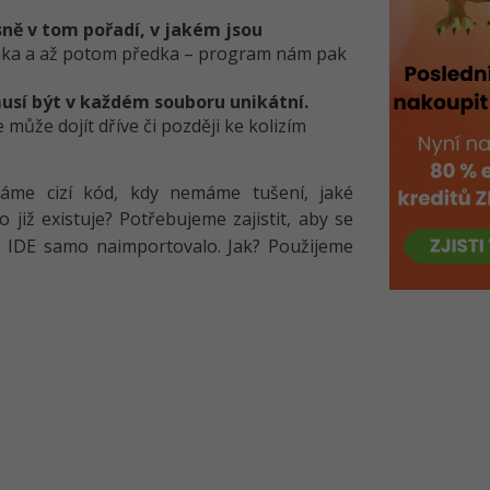
sně v tom pořadí, v jakém jsou
tomka a až potom předka – program nám pak
musí být v každém souboru unikátní.
může dojít dříve či později ke kolizím
váme cizí kód, kdy nemáme tušení, jaké
 již existuje? Potřebujeme zajistit, aby se
ás IDE samo naimportovalo. Jak? Použijeme