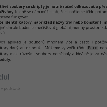
tlivé soubory se skripty je nutné ručně odkazovat a pře
užívány
. Klidně se nám může stát, že si načteme třídu po
stane fungovat.
té identifikátory, například názvy tříd nebo konstant, 
jně tím ale budeme znečišťovat globální jmenný prostor, kde 
vů.
ých aplikací je souborů mnohem více a často i použí
kátory daný autor použil. Můžeme vytvořit třídu
nebo
Form
kátory mezi různými soubory nemíchaly a ideálně je za n
oduly
.
dul
 v podstatě