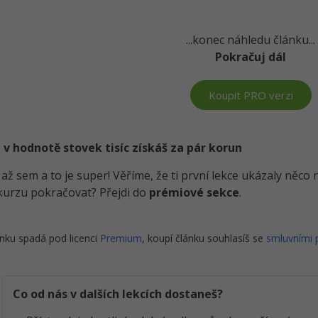
...konec náhledu článku...
Pokračuj dál
Koupit PRO verzi
 v hodnotě stovek tisíc získáš za pár korun
i až sem a to je super! Věříme, že ti první lekce ukázaly něc
kurzu pokračovat? Přejdi do
prémiové sekce
.
nku spadá pod licenci
Premium
, koupí článku souhlasíš se
smluvními
Co od nás v dalších lekcích dostaneš?