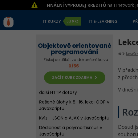
FINÁLNÍ VÝPRODEJ KREDITŮ
na ITnetwork je
OOP diář v JavaScriptu -
Formátování a mazání záznamů
Dokončení objektového diáře v
IT KURZY
IT E-LEARNING
PŘ
od
0 Kč
JavaScriptu
AJAX v JavaScriptu - Základní
Lekc
Objektově orientované
dotazy
programování
AJAX v JavaScriptu - Prohlížeč
JavaScr
Získej certifikát za dokončení kurzu
pokémonů
0/56
V předch
AJAX v JavaScriptu - REST API a
GET požadavek
z předcho
ZAČÍT KURZ ZDARMA
AJAX v JavaScriptu - POST a
V dnešn
další HTTP dotazy
Řešené úlohy k 8.-16. lekci OOP v
JavaScriptu
Roz
Kvíz - JSON a AJAX v JavaScriptu
Dosud js
Dědičnost a polymorfismus v
JavaScriptu
souboru 