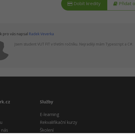
Dobít kredity
Přidat 
k pro vás napsal
Radek Veverka
Jsem student VUT FIT v třetím ročníku. Nejraději mám Typescript a C#.
rk.cz
Služby
E-learning
tu
Rekvalifikační kurzy
 nás
Školení