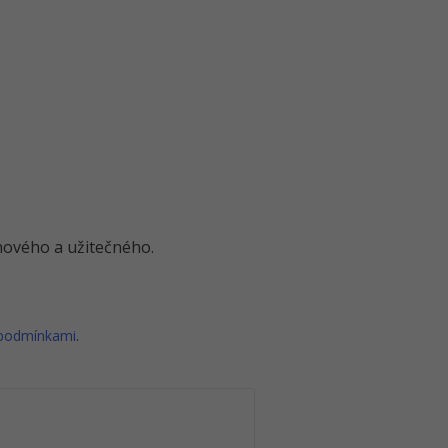
o nového a užitečného.
 podmínkami
.