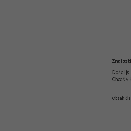
a prototypy
Třída Error a try-catch-finally v
JavaScriptu
Arrow funkce a moderní obsluha
událostí v JavaScriptu
Řešené úlohy k 22.-24. lekci OOP
v JavaScriptu
Pokročilá práce s poli v
Znalosti
JavaScriptu
Došel js
Řešené úlohy k 25. lekci OOP v
Chceš v 
JavaScriptu
Kvíz - Výjimky, arrow funkce a
práce s polem v JavaScriptu
Obsah člá
Modulární programování v
JavaScriptu
Řešené úlohy k 26. lekci OOP v
JavaScriptu