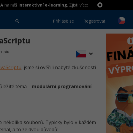
MA
na náš
interaktivní e-learning
.
Zjisti více:
Přihlásit se
Registrovat
aScriptu
criptu
avaScriptu
, jsme si ověřili nabyté zkušenosti
ležité téma –
modulární programování
.
do několika souborů. Typicky bylo v každém
lhal, a to ze dvou důvodů: