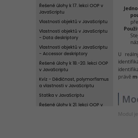
Řešené úlohy k 17. lekci OOP v
Jedno
JavaScriptu
po
Vlastnosti objektů v JavaScriptu
pře
Použi
Vlastnosti objektů v JavaScriptu
Ste
- Data deskriptory
náz
Vlastnosti objektů v JavaScriptu
- Accessor deskriptory
U reáln
identifi
Řešené úlohy k 18.-20. lekci OOP
identifi
v JavaScriptu
právě
m
Kvíz - Dědičnost, polymorfismus
a vlastnosti v JavaScriptu
Statika v JavaScriptu
Mo
Řešené úlohy k 21. lekci OOP v
JavaScriptu
Modul je
Anonymní objekty a prototypy v
JavaScriptu
Kvíz - Statika, anonymní objekty