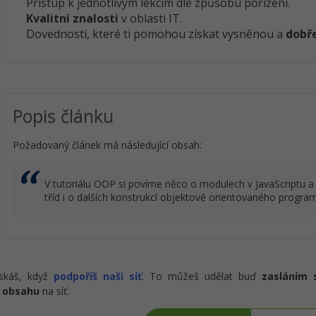
Přístup k jednotlivým lekcím dle způsobu pořízení.
Kvalitní znalosti
v oblasti IT.
Dovednosti, které ti pomohou získat vysněnou a
dobře
Popis článku
Požadovaný článek má následující obsah:
V tutoriálu OOP si povíme něco o modulech v JavaScriptu a
tříd i o dalších konstrukcí objektově orientovaného progra
ískáš, když
podpoříš naši síť
. To můžeš udělat buď
zasláním 
 obsahu
na síť.