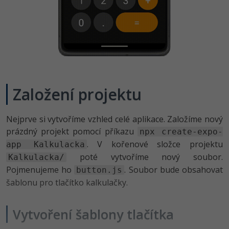
-41%
Copywriter
Algoritmy
-10%
WordPress specialista
Umělá inteligence (AI)
SEO specialista
Pro děti
Založení projektu
Více
Fórum
Nejprve si vytvoříme vzhled celé aplikace. Založíme nový
prázdný projekt pomocí příkazu
npx create-expo-
. V kořenové složce projektu
app Kalkulacka
Kurzy e-commerce
poté vytvoříme nový soubor.
Kalkulacka/
Testování softwaru
Pojmenujeme ho
. Soubor bude obsahovat
button.js
Kurzy designu
šablonu pro tlačítko kalkulačky.
-80%
Datová analýza
HTML/CSS
Příběhy absolventů
Vytvoření šablony tlačítka
-80%
Digitální gramotnost
Blog
Photoshop