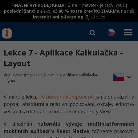
FINÁLNÍ VÝPRODEJ KREDITŮ
na ITnetwork je tady. Využij
poslední šanci
a získej až
80 % extra kreditů ZDARMA
na náš
interaktivní e-learning
.
Zjisti více:
IT kurzy
Od
0 Kč
Lekce 7 - Aplikace Kalkulačka -
Přihlásit se
|
Registrovat
IT e-learning
Rekvalifikace a kurzy
Layout
hrazené úřadem práce
Kurzy IT profesí
JavaScript
React
Native
Aplikace Kalkulačka -
Workshopy zdarma
Layout
Junior programátor
Kurzy programování
Umělá inteligence v praxi
Školení
V minulé lekci,
Pozicování komponent
, jsme si ukázali a
Programátor WWW aplikací
Jak začít?
popsali absolutní a relativní pozicování, okraje, jednotky
Datová analýza v praxi
Základy programování
Školení dle technologií
velikostí a defaultní chování komponenty View.
-80%
Senior programátor
Java
Objektové programování - OOP
C# .NET
V dnešním
tutoriálu vývoje multiplatformních
-80%
Front-end developer
C#.NET
mobilních aplikací v React Native
začneme pracovat
Umělá inteligence
Java