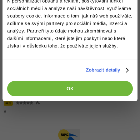
K personalizaci obsahu a reklam, poskytování funkcí
sociálních médií a analýze naší návštěvnosti využíváme
Windows
Fórum
soubory cookie. Informace o tom, jak náš web používáte,
Lekce 3:
Vytvoření vlastní komponenty a
sdílíme se svými partnery pro sociální média, inzerci a
třída SimplexSelection
Linux
analýzy. Partneři tyto údaje mohou zkombinovat s
PRO
dalšími informacemi, které jste jim poskytli nebo které
Sítě
získali v důsledku toho, že používáte jejich služby.
Kybernetická bezpečnost
-80%
Zobrazit detaily
Elektronický podpis
Lekce 4:
Časovače, cookies a utility třídy v
Fórum
OK
Simplex.js
PRO
-80%