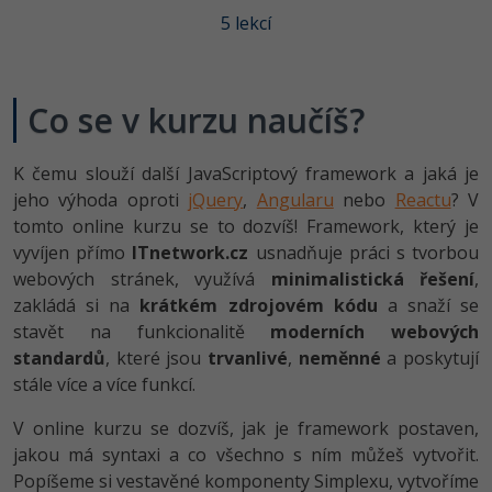
-80%
Vývojář mobilních aplikací
Python
5 lekcí
HTML5, CSS3, Bootstrap, SEO
PHP
-80%
Specialista na AI a bigdata
JavaScript
SQL a databáze
JavaScript
Co se v kurzu naučíš?
-80%
C# Game developer
PHP
Testování a verzování
Python
-80%
Webdesigner
K čemu slouží další JavaScriptový framework a jaká je
C++
UML a návrhové vzory
jeho výhoda oproti
jQuery
,
Angularu
nebo
Reactu
? V
HTML / CSS
-80%
Tester
tomto online kurzu se to dozvíš! Framework, který je
Swift
React
vyvíjen přímo
UML a návrhové vzory
ITnetwork.cz
usnadňuje práci s tvorbou
-80%
Systémový administrátor
webových stránek, využívá
Kotlin
minimalistická řešení
,
Spring
MySQL/MariaDB
zakládá si na
krátkém zdrojovém kódu
a snaží se
-80%
Grafik / UX/UI návrhář
C
stavět na funkcionalitě
moderních webových
ASP.NET MVC
MS-SQL
standardů
, které jsou
trvanlivé
,
neměnné
a poskytují
3D grafik
VB.NET
stále více a více funkcí.
Django
SQLite
V online kurzu se dozvíš, jak je framework postaven,
Projektový manažer
SQL
jakou má syntaxi a co všechno s ním můžeš vytvořit.
Best practices
-80%
Popíšeme si vestavěné komponenty Simplexu, vytvoříme
Databázový analytik
Návrh SW