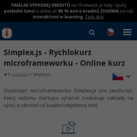
FINÁLNÍ VÝPRODEJ KREDITŮ
na ITnetwork je tady. Využij
poslední šanci
a získej až
80 % extra kreditů ZDARMA
na náš
interaktivní e-learning
.
Zjisti více:
IT kurzy
Od
0 Kč
Simplex.js - Rychlokurz
Přihlásit se
|
Registrovat
IT e-learning
Rekvalifikace a kurzy
microframeworku - Online kurz
hrazené úřadem práce
Kurzy IT profesí
JavaScript
Simplex.js
Workshopy zdarma
Junior programátor
Kurzy programování
Umělá inteligence v praxi
Quickstart microframeworku Simplex.js pro JavaScript,
Školení
který vašemu startupu výrazně zredukuje náklady na
Programátor WWW aplikací
Jak začít?
Datová analýza v praxi
vývoj a zároveň ctí kvalitní objektový kód.
Základy programování
Školení dle technologií
-80%
Senior programátor
Java
Objektové programování - OOP
C# .NET
-80%
Front-end developer
C#.NET
Umělá inteligence
Java