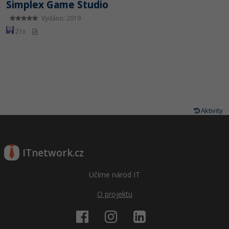
Simplex Game Studio
Vydáno: 2019
21x
Aktivity
ITnetwork.cz
Učíme národ IT
O projektu