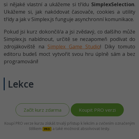
si nějaké vlastní a ukážeme si třídu
SimplexSelection
.
-41%
Copywriter
Ukážeme si, jak nakódovat časovače, cookies a utility
Algoritmy
třídy a jak v Simplex.js funguje asynchronní komunikace.
-10%
WordPress specialista
Umělá inteligence (AI)
Pokud jsi kurz dokončil/a a jsi zvědavý, co dalšího může
Simplex.js nabídnout, určitě se nezapomeň podívat do
SEO specialista
Pro děti
zdrojákoviště na
Simplex Game Studio
! Díky tomuto
editoru budeš moct vytvořit svou hru úplně sám a bez
Více
programování!
Fórum
Lekce
Kurzy e-commerce
Testování softwaru
Kurzy designu
Začít kurz zdarma
Koupit PRO verzi
-80%
Datová analýza
HTML/CSS
Příběhy absolventů
Koupí PRO verze kurzu získáš trvalý přístup k lekcím a cvičením označeným
-80%
štítkem
a také možnost absolvovat testy.
Digitální gramotnost
PRO
Blog
Photoshop