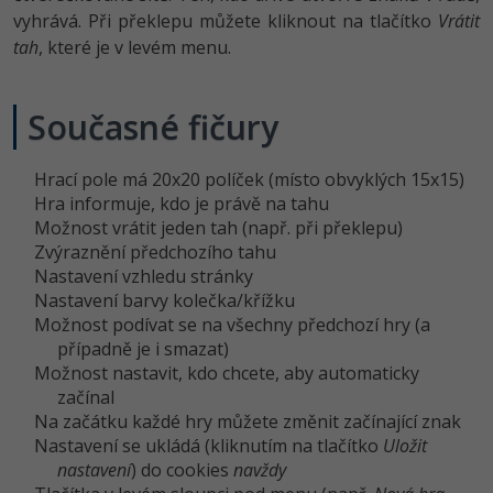
vyhrává. Při překlepu můžete kliknout na tlačítko
Vrátit
-41%
Copywriter
Algoritmy
tah
, které je v levém menu.
-10%
WordPress specialista
Umělá inteligence (AI)
Současné fičury
SEO specialista
Pro děti
Hrací pole má 20x20 políček (místo obvyklých 15x15)
Více
Hra informuje, kdo je právě na tahu
Možnost vrátit jeden tah (např. při překlepu)
Zvýraznění předchozího tahu
Fórum
Nastavení vzhledu stránky
Nastavení barvy kolečka/křížku
Kurzy e-commerce
Možnost podívat se na všechny předchozí hry (a
případně je i smazat)
Testování softwaru
Kurzy designu
Možnost nastavit, kdo chcete, aby automaticky
začínal
-80%
Datová analýza
HTML/CSS
Na začátku každé hry můžete změnit začínající znak
Příběhy absolventů
Nastavení se ukládá (kliknutím na tlačítko
Uložit
-80%
Digitální gramotnost
Blog
Photoshop
nastavení
) do cookies
navždy