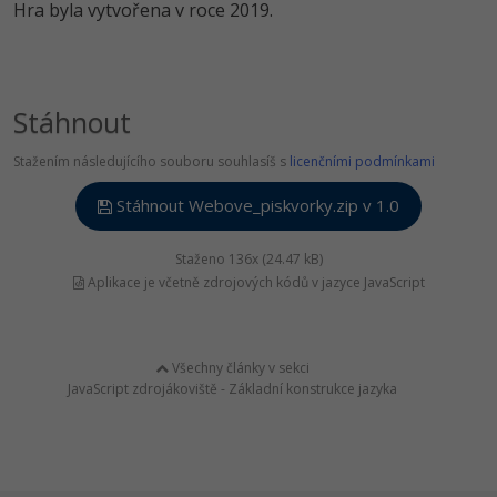
Hra byla vytvořena v roce 2019.
Stáhnout
Stažením následujícího souboru souhlasíš s
licenčními podmínkami
Stáhnout Webove_piskvorky.zip v 1.0
Staženo 136x (24.47 kB)
Aplikace je včetně zdrojových kódů v jazyce JavaScript
Všechny články v sekci
JavaScript zdrojákoviště - Základní konstrukce jazyka