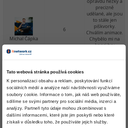
opravdu hezky a
precizně
udělané, ale jsou
to stále jen
piškvorky.
6
Chválím animace.
Michal Čápka
Chybělo mi na
konci hry
přeškrtnutí pěti
symbolů, aby
bylo vítězství
lépe vidět.
Tato webová stránka používá cookies
K personalizaci obsahu a reklam, poskytování funkcí
Dobře zvládnuté
sociálních médií a analýze naší návštěvnosti využíváme
piškvorky pro 2
hráče na jednom
soubory cookie. Informace o tom, jak náš web používáte,
počítači,
sdílíme se svými partnery pro sociální média, inzerci a
programu nelze
analýzy. Partneři tyto údaje mohou zkombinovat s
6
nic vytknout, ale
dalšími informacemi, které jste jim poskytli nebo které
z hlediska
získali v důsledku toho, že používáte jejich služby.
David Čápka
kreativity tam