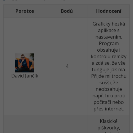
Porotce
Bodů
Hodnocení
Windows
Fórum
Graficky hezká
Linux
aplikace s
nastavením.
Sítě
Program
obsahuje i
Kybernetická bezpečnost
kontrolu remízy
a zdá se, že vše
4
Elektronický podpis
funguje jak má.
David Jančík
Přijde mi trochu
Fórum
sušší, že
neobsahuje
např. hru proti
počítači nebo
přes internet.
Klasické
piškvorky,