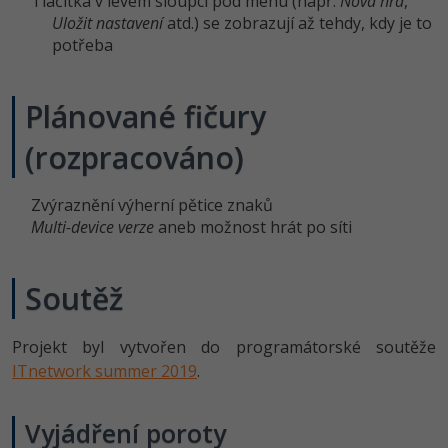
Tlačítka v levém sloupci pod menu (např.
Nová hra
,
-30%
Kariéra
-80%
Marketing
Uložit nastavení
Adobe Illustrator
atd.) se zobrazují až tehdy, kdy je to
potřeba
Pro firmy
-30%
WordPress
Adobe Lightroom
-30%
Plánované fičury
-15%
SEO
Adobe XD
(rozpracováno)
-25%
UX
Adobe InDesign
Zvýraznění výherní pětice znaků
Business
Adobe After Effects
Multi-device verze
aneb možnost hrát po síti
-25%
-80%
Kryptoměny
Blender
Soutěž
-30%
Copywriting
Inkscape
-80%
-80%
Projekt byl vytvořen do programátorské soutěže
MS Office
Fotografování
ITnetwork summer 2019
.
Google Dokumenty
Video
Vyjádření poroty
Time management
Ostatní