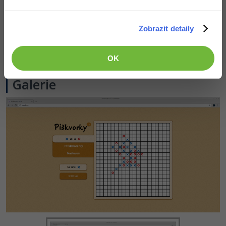
není nic nového.
Hodily by se
Zobrazit detaily
nějaké zvuky.
OK
Galerie