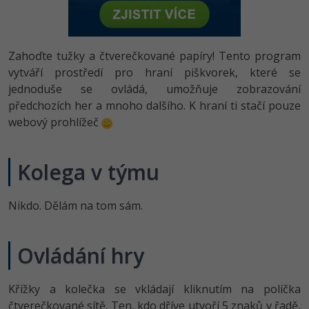
-80%
Vývojář mobilních aplikací
Python
HTML5, CSS3, Bootstrap, SEO
PHP
-80%
Specialista na AI a bigdata
JavaScript
Zahoďte tužky a čtverečkované papíry! Tento program
SQL a databáze
JavaScript
-80%
vytváří prostředí pro hraní piškvorek, které se
C# Game developer
PHP
jednoduše se ovládá, umožňuje zobrazování
Testování a verzování
Python
-80%
předchozích her a mnoho dalšího. K hraní ti stačí pouze
Webdesigner
C++
webový prohlížeč
UML a návrhové vzory
HTML / CSS
-80%
Tester
Swift
React
UML a návrhové vzory
Kolega v týmu
-80%
Systémový administrátor
Kotlin
Spring
MySQL/MariaDB
-80%
Grafik / UX/UI návrhář
Nikdo. Dělám na tom sám.
C
ASP.NET MVC
MS-SQL
3D grafik
VB.NET
Ovládání hry
Django
SQLite
Projektový manažer
SQL
Best practices
Křížky a kolečka se vkládají kliknutím na políčka
-80%
Databázový analytik
Návrh SW
čtverečkované sítě. Ten, kdo dříve utvoří 5 znaků v řadě,