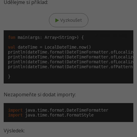
Udělejme si příklad:
Vyzkoušet
Klikni pro editaci
fun
 main(args: Array<String>) {

val
 dateTime = LocalDateTime.now()

println(dateTime.format(DateTimeFormatter.ofLocalized
println(dateTime.format(DateTimeFormatter.ofLocalized
println(dateTime.format(DateTimeFormatter.ofLocalized
println(dateTime.format(DateTimeFormatter.ofPattern(
Nezapomeňte si dodat importy:
import
import
 java.time.format.FormatStyle
Výsledek: