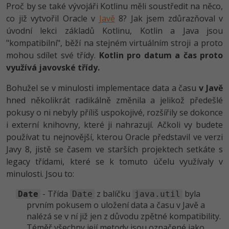
Proč by se také vývojáři Kotlinu měli soustředit na něco,
-41%
co již vytvořil Oracle v
Javě
8? Jak jsem zdůrazňoval v
Copywriter
Algoritmy
úvodní lekci základů Kotlinu, Kotlin a Java jsou
-10%
"kompatibilní", běží na stejném virtuálním stroji a proto
WordPress specialista
Umělá inteligence (AI)
mohou sdílet své třídy.
Kotlin pro datum a čas proto
SEO specialista
využívá javovské třídy.
Pro děti
Bohužel se v minulosti implementace data a času
v Javě
Více
hned několikrát radikálně změnila a jelikož předešlé
pokusy o ni nebyly příliš uspokojivé, rozšířily se dokonce
Fórum
i externí knihovny, které ji nahrazují. Ačkoli vy budete
používat tu nejnovější, kterou Oracle představil ve verzi
Kurzy e-commerce
Javy 8, jistě se časem ve starších projektech setkáte s
legacy třídami, které se k tomuto účelu využívaly v
Testování softwaru
Kurzy designu
minulosti. Jsou to:
-80%
Datová analýza
HTML/CSS
- Třída
z balíčku
byla
Date
Date
java.util
Příběhy absolventů
prvním pokusem o uložení data a času v Javě a
-80%
Digitální gramotnost
Blog
nalézá se v ní již jen z důvodu zpětné kompatibility.
Photoshop
Téměř všechny její metody jsou označené jako