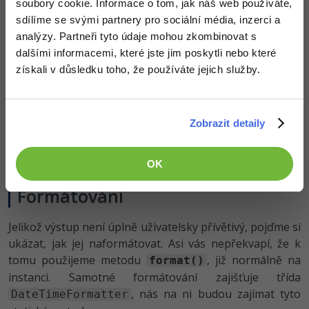
tovární metoda
soubory cookie. Informace o tom, jak náš web používáte,
,
, kterou voláme opět přímo na
now()
sdílíme se svými partnery pro sociální média, inzerci a
příslušné třídě:
analýzy. Partneři tyto údaje mohou zkombinovat s
dalšími informacemi, které jste jim poskytli nebo které
// Aktuální datum a čas
val
 datumCas = LocalDateTime.now()

získali v důsledku toho, že používáte jejich služby.
// Aktuální datum
val
 datum = LocalDate.now()

Zobrazit detaily
// Aktuální čas
val
 cas = LocalTime.now()

println(cas)
OK
Formátování
Jelikož výstup není úplně uživatelsky přívětivý, pojďme si
ukázat, jak jej naformátovat. Asi vás nepřekvapí, že k
tomu použijeme metodu
, již normálně na
format()
instanci. Samotné formátování zajišťuje třída
, nás na ni budou zajímat tyto
DateTimeFormatter