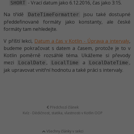
- Vrací datum jako 6.12.2016, čas jako 3:15.
SHORT
Na třídě
jsou také dostupné
DateTimeFormatter
předdefinované formáty jako konstanty, ale české
formáty tam nehledejte.
V příští lekci,
Datum a čas v Kotlin - Úprava a intervaly
,
budeme pokračovat s datem a časem, protože je to v
Kotlin poměrně rozsáhlé téma. Ukážeme si převody
mezi
,
a
,
LocalDate
LocalTime
LocalDateTime
jak upravovat vnitřní hodnotu a také práci s intervaly.
Předchozí článek
Kvíz - Dědičnost, statika, vlastnosti v Kotlin OOP
Všechny články v sekci