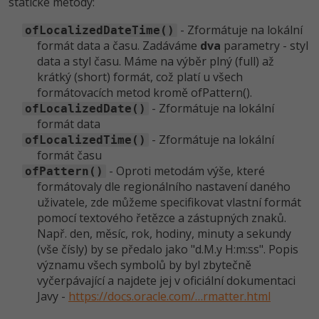
statické metody:
- Zformátuje na lokální
ofLocalizedDateTime()
formát data a času. Zadáváme
dva
parametry - styl
data a styl času. Máme na výběr plný (full) až
krátký (short) formát, což platí u všech
formátovacích metod kromě ofPattern().
- Zformátuje na lokální
ofLocalizedDate()
formát data
- Zformátuje na lokální
ofLocalizedTime()
formát času
- Oproti metodám výše, které
ofPattern()
formátovaly dle regionálního nastavení daného
uživatele, zde můžeme specifikovat vlastní formát
pomocí textového řetězce a zástupných znaků.
Např. den, měsíc, rok, hodiny, minuty a sekundy
(vše čísly) by se předalo jako "d.M.y H:m:ss". Popis
významu všech symbolů by byl zbytečně
vyčerpávající a najdete jej v oficiální dokumentaci
Javy -
https://docs.oracle.com/…rmatter.html