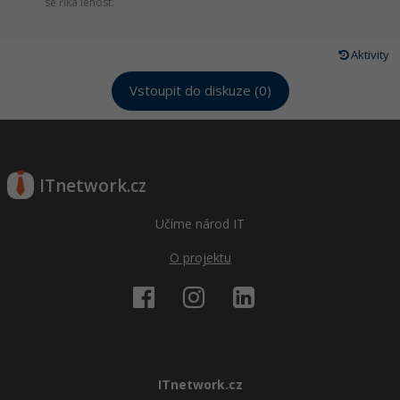
se říká lenost.
Aktivity
Vstoupit do diskuze (0)
ITnetwork.cz
Učíme národ IT
O projektu
ITnetwork.cz