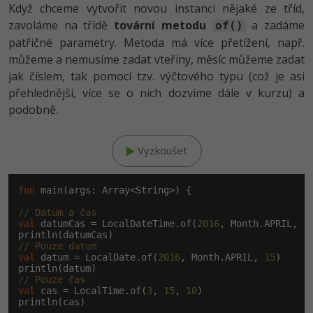
Když chceme vytvořit novou instanci nějaké ze tříd,
zavoláme na třídě
tovární metodu
a zadáme
of()
patřičné parametry. Metoda má více přetížení, např.
můžeme a nemusíme zadat vteřiny, měsíc můžeme zadat
jak číslem, tak pomocí tzv. výčtového typu (což je asi
přehlednější, více se o nich dozvíme dále v kurzu) a
podobně.
Vyzkoušet
Klikni pro editaci
fun
 main(args: Array<String>) {

// Datum a čas
val
 datumCas = LocalDateTime.of(
2016
, Month.APRIL, 
1
// Pouze datum
val
 datum = LocalDate.of(
2016
, Month.APRIL, 
15
)

// Pouze čas
val
 cas = LocalTime.of(
3
, 
15
, 
10
)

println(cas)
