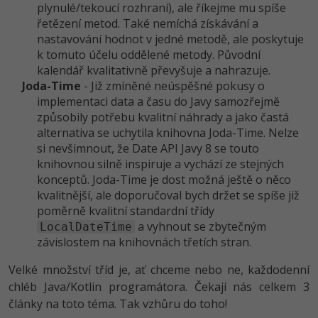
plynulé/tekoucí rozhraní), ale říkejme mu spíše
řetězení metod. Také nemíchá získávání a
Windows
Fórum
nastavování hodnot v jedné metodě, ale poskytuje
k tomuto účelu oddělené metody. Původní
Linux
kalendář kvalitativně převyšuje a nahrazuje.
Joda-Time
- Již zmíněné neúspěšné pokusy o
Sítě
implementaci data a času do Javy samozřejmě
způsobily potřebu kvalitní náhrady a jako častá
Kybernetická bezpečnost
alternativa se uchytila knihovna Joda-Time. Nelze
si nevšimnout, že Date API Javy 8 se touto
Elektronický podpis
knihovnou silně inspiruje a vychází ze stejných
konceptů. Joda-Time je dost možná ještě o něco
kvalitnější, ale doporučoval bych držet se spíše již
Fórum
poměrně kvalitní standardní třídy
a vyhnout se zbytečným
LocalDateTime
závislostem na knihovnách třetích stran.
Velké množství tříd je, ať chceme nebo ne, každodenní
chléb Java/Kotlin programátora. Čekají nás celkem 3
články na toto téma. Tak vzhůru do toho!