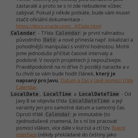
-30%
Kariéra
-80%
zastaralé a proto se s ní zde nebudeme vůbec
Marketing
Adobe Illustrator
zabývat. Pokud ji někde potkáte, bude vám muset
Pro firmy
-30%
stačit oficiální dokumentace -
WordPress
Adobe Lightroom
https://docs.oracle.com/…il/Date.html
-30%
- Třída
je první náhradou
-15%
Calendar
Calendar
SEO
Adobe XD
původního
a nově přinesla např. lokalizaci a
Date
pohodlnější manipulaci s vnitřní hodnotou. Mohli
-25%
UX
Adobe InDesign
jsme jednoduše přičítat časové intervaly a
podobně. V nových projektech ji nepoužívejte.
Business
Adobe After Effects
Pravděpodobně na ni dříve či později narazíte a v
tu chvíli se vám bude hodit článek,
který je
-25%
-80%
Kryptoměny
Blender
napsaný pro Javu
,
Datum a čas v Javě pomocí třídy
Calendar
.
-30%
Copywriting
Inkscape
,
a
- Od
LocalDate
LocalTime
LocalDateTime
Javy 8 se objevila třída
a její
LocalDateTime
-80%
-80%
MS Office
varianty jen pro samotné datum a samotný čas.
Fotografování
Oproti třídě
je immutable (to
Calendar
zjednodušeně znamená, že s ní lze pracovat
Google Dokumenty
Video
pomocí vláken, více dále v kurzu) a ctí tzv.
fluent
interface
(někdy překládané do češtiny jako
Time management
Ostatní