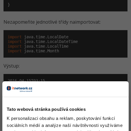
Nezapomeňte jednotlivé třídy naimportovat:
import
import
import
import
 java.time.Month
Výstup:
2016-04-15T03:15

2016-04-15

03:15:10
Vytvoření dle aktuálního data a času
Tato webová stránka používá cookies
Ve svých aplikacích budeme samozřejmě potřebovat
K personalizaci obsahu a reklam, poskytování funkcí
získat také aktuální datum a čas. K tomu slouží další
sociálních médií a analýze naší návštěvnosti využíváme