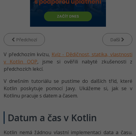
-80%
Vývojář mobilních aplikací
Python
HTML5, CSS3, Bootstrap, SEO
PHP
-80%
Specialista na AI a bigdata
JavaScript
SQL a databáze
JavaScript
-80%
C# Game developer
PHP
Testování a verzování
Předchozí
Další
Python
-80%
Webdesigner
C++
V předchozím kvízu,
UML a návrhové vzory
Kvíz - Dědičnost, statika, vlastnosti
HTML / CSS
-80%
v Kotlin OOP
Tester
, jsme si ověřili nabyté zkušenosti z
Swift
React
předchozích lekcí.
UML a návrhové vzory
-80%
Systémový administrátor
Kotlin
V dnešním tutoriálu se pustíme do dalších tříd, které
Spring
MySQL/MariaDB
Kotlin poskytuje pomocí Javy. Ukážeme si, jak se v
-80%
Grafik / UX/UI návrhář
C
Kotlinu pracuje s datem a časem.
ASP.NET MVC
MS-SQL
3D grafik
VB.NET
Django
SQLite
Datum a čas v Kotlin
Projektový manažer
SQL
Best practices
-80%
Kotlin nemá žádnou vlastní implementaci data a času.
Databázový analytik
Návrh SW