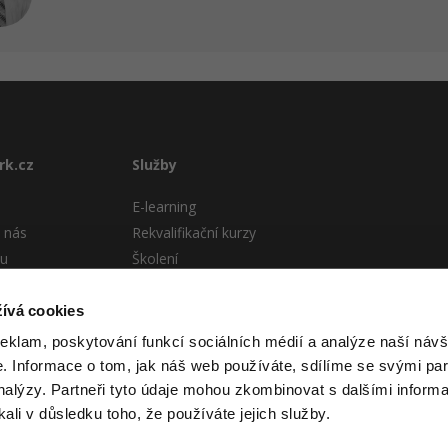
rk.cz
Služby
E-learning
 nás
Rekvalifikační kurzy
tu
Školení
Pro firmy
stému
ívá cookies
 podmínky
reklam, poskytování funkcí sociálních médií a analýze naší návš
 Informace o tom, jak náš web používáte, sdílíme se svými par
analýzy. Partneři tyto údaje mohou zkombinovat s dalšími informa
kali v důsledku toho, že používáte jejich služby.