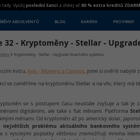
 tady. Využij
poslední šanci
a získej až
80 % extra kreditů ZDAR
ÍBĚHY ABSOLVENTŮ
BLOG
KARIÉRA
PRO FIRMY
 32 - Kryptoměny - Stellar - Upgra
oměny
Kryptoměny - Stellar - Upgrade finančního systému
ozím kvízu,
Kvíz - Monero a Cosmos
, jsme si ověřili nabyté 
ekci se zaměříme na kryptoměnu Stellar a na vliv, který má t
ryptoměn se s postupem času neustále zvyšuje a tak je z
měnami digitálními, ale také s fiat měnami. Platforma
Stel
mými měnami. Od kryptoměn až po americký dolar, japonsk
 největších problému aktuálního bankovního systé
ce s vysokými poplatky většinou znemožňují mnoha lidem