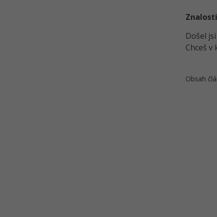
Kvíz - Kryptoměny Litecoin a
Dogcoin
Znalosti
Kryptoměny - Ripple - Propojení
Došel js
světa financí
Chceš v 
Kryptoměny - Solana - Propojení
konsenzuálních algoritmů
Kvíz - Sítě Ripple a Solana
Obsah člá
Kryptoměny - Polkadot -
Paralelizace blockchainů
Kryptoměny - Shiba Inu - Druhý
ze psích představitelů
Kvíz - Polkadot a Shiba Inu
Kryptoměny - Monero -
Anonymita o úroveň výše
Kryptoměny - Cosmos -
Propojení blockchainů
Kvíz - Monero a Cosmos