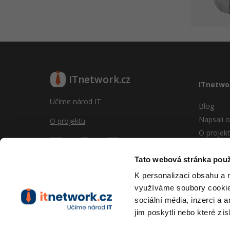
ITnetwork.cz
ITnetwo
Učíme národ IT
Blog
Napsali o
O projektu
O projek
Reklama
Vývoj sy
Tato webová stránka použ
Provozní
K personalizaci obsahu a 
RSS
využíváme soubory cookie.
Kontakt
sociální média, inzerci a 
jim poskytli nebo které zís