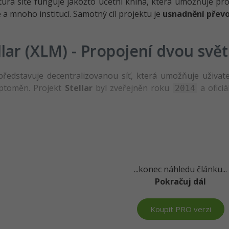
tura sítě funguje jakožto účetní kniha, která umožňuje pr
e a mnoho institucí. Samotný cíl projektu je
usnadnění přev
llar (XLM) - Propojení dvou svě
ředstavuje decentralizovanou síť, která umožňuje uživat
yptoměn. Projekt
Stellar
byl zveřejněn roku
a ofici
2014
...konec náhledu článku...
Pokračuj dál
Koupit PRO verzi