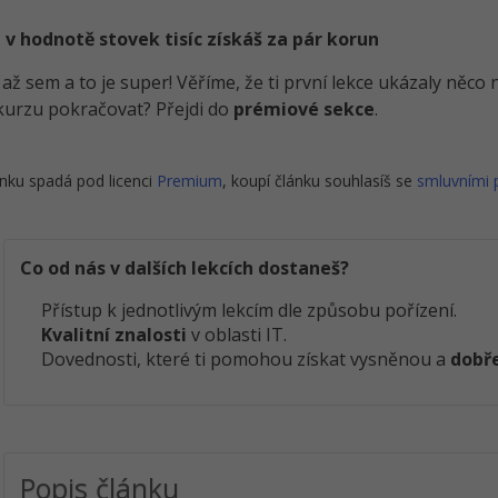
 v hodnotě stovek tisíc získáš za pár korun
i až sem a to je super! Věříme, že ti první lekce ukázaly něc
kurzu pokračovat? Přejdi do
prémiové sekce
.
nku spadá pod licenci
Premium
, koupí článku souhlasíš se
smluvními
Co od nás v dalších lekcích dostaneš?
Přístup k jednotlivým lekcím dle způsobu pořízení.
Kvalitní znalosti
v oblasti IT.
Dovednosti, které ti pomohou získat vysněnou a
dobře
Popis článku