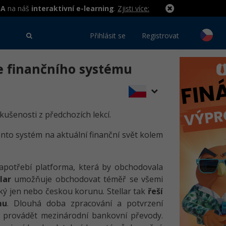
MA
na náš
interaktivní e-learning
.
Zjisti více:
Přihlásit se
Registrovat
de finančního systému
zkušenosti z předchozích lekcí.
ento systém na aktuální finanční svět kolem
apotřebí platforma, která by obchodovala
lar
umožňuje obchodovat téměř se všemi
ý jen nebo českou korunu. Stellar tak
řeší
mu
. Dlouhá doba zpracování a potvrzení
 provádět mezinárodní bankovní převody.