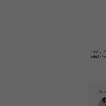
Kryptoměny - Stellar - Upgrade
finančního systému
Kvíz - Kryptoměny
Kredity z
přidáním
Článe