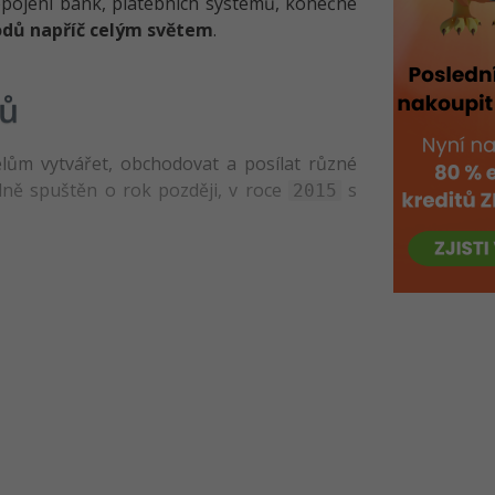
opojení bank, platebních systémů, konečné
odů napříč celým světem
.
tů
elům vytvářet, obchodovat a posílat různé
álně spuštěn o rok později, v roce
s
2015