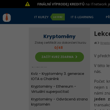
konsenzuální algoritmy
FINÁLNÍ VÝPRODEJ KREDITŮ
na ITnetwork je
Kryptoměny - Generace
blockchainů
IT KURZY
IT E-LEARNING
PŘ
od
0 Kč
Kryptoměny - 3. generace -
Cardano
Lekce
Kvíz - Generace blockchainů a
Kryptoměny
kryptoměna Cardano
Získej certifikát za dokončení kurzu
Krypt
0/48
Kryptoměny - 3. generace -
IOTA
V předch
ZAČÍT KURZ ZDARMA
Kryptoměny - 3. generace -
V této l
Chainlink
nás.
Kvíz - Kryptoměny 3. generace
IOTA a Chainlink
Počet k
Kryptoměny - Ethereum -
nejen s 
Virtuální superpočítač
námi zná
jeden z
Kryptoměny - Odvrácená strana
kryptoměn
transak