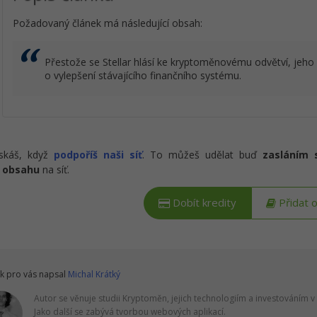
Požadovaný článek má následující obsah:
Přestože se Stellar hlásí ke kryptoměnovému odvětví, jeho
o vylepšení stávajícího finančního systému.
ískáš, když
podpoříš naši síť
. To můžeš udělat buď
zasláním 
 obsahu
na síť.
Dobít kredity
Přidat 
k pro vás napsal
Michal Krátký
Autor se věnuje studii Kryptoměn, jejich technologiím a investováním v
Jako další se zabývá tvorbou webových aplikací.