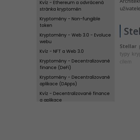
Architek
Kvíz - Ethereum a odvrácená
uživatel
stránka kryptoměn
Kryptoměny - Non-fungible
token
Ste
Kryptoměny - Web 3.0 - Evoluce
webu
Stellar
p
Kvíz - NFT a Web 3.0
typy kr
Kryptoměny - Decentralizované
cílem
finance (DeFi)
Kryptoměny - Decentralizované
aplikace (DApps)
Kvíz - Decentralizované finance
a aplikace
Kryptoměny - Litecoin - Digitální
stříbro kryptoměn
Kryptoměny - Dogecoin - Vtip,
který se stal úspěchem