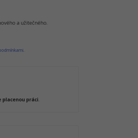
o nového a užitečného.
 podmínkami
.
 placenou práci
.