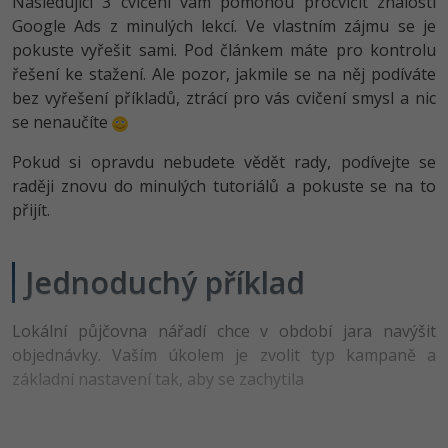
Následující 3 cvičení vám pomohou procvičit znalosti
-80%
Vývojář mobilních aplikací
Python
Digitální gramotnost
Google Ads z minulých lekcí. Ve vlastním zájmu se je
HTML5, CSS3, Bootstrap, SEO
PHP
pokuste vyřešit sami. Pod článkem máte pro kontrolu
-80%
-30%
Specialista na AI a bigdata
JavaScript
Marketing
řešení ke stažení. Ale pozor, jakmile se na něj podíváte
SQL a databáze
JavaScript
bez vyřešení příkladů, ztrácí pro vás cvičení smysl a nic
-80%
C# Game developer
PHP
WordPress
se nenaučíte
Testování a verzování
Python
-80%
-30%
Webdesigner
C++
Pokud si opravdu nebudete vědět rady, podívejte se
SEO
UML a návrhové vzory
HTML / CSS
raději znovu do minulých tutoriálů a pokuste se na to
-80%
Tester
Swift
přijít.
UX
React
UML a návrhové vzory
-80%
Systémový administrátor
Kotlin
Business
Jednoduchý příklad
Spring
MySQL/MariaDB
-80%
-25%
Grafik / UX/UI návrhář
C
Kryptoměny
ASP.NET MVC
MS-SQL
Lokální půjčovna nářadí chce v období jara navýšit
-30%
3D grafik
VB.NET
Copywriting
objednávky. Vaším úkolem je zvolit typ kampaně a
Django
SQLite
základní nastavení tak, aby se zachytila
-80%
Projektový manažer
SQL
MS Office
Best practices
-80%
Databázový analytik
Návrh SW
Google Dokumenty