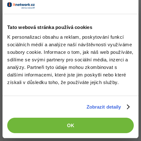
-80%
Co od nás v dalších lekcích dostaneš?
Blog
Photoshop
Přístup k jednotlivým lekcím dle způsobu pořízení.
Kariéra
-80%
Adobe Illustrator
Kvalitní znalosti
v oblasti IT.
Tato webová stránka používá cookies
Pro firmy
Dovednosti, které ti pomohou získat vysněnou a
-30%
Adobe Lightroom
K personalizaci obsahu a reklam, poskytování funkcí
dobře placenou práci
.
sociálních médií a analýze naší návštěvnosti využíváme
-15%
Adobe XD
soubory cookie. Informace o tom, jak náš web používáte,
sdílíme se svými partnery pro sociální média, inzerci a
-25%
Adobe InDesign
analýzy. Partneři tyto údaje mohou zkombinovat s
Popis článku
dalšími informacemi, které jste jim poskytli nebo které
Adobe After Effects
získali v důsledku toho, že používáte jejich služby.
Požadovaný článek má následující obsah:
-80%
Blender
Řešené úlohy základů online marketingu na
Zobrazit detaily
Inkscape
téma Google Ads: typy kampaní, remarketing a
videoreklama. Úlohy jsou řazené dle obtížnosti s
-80%
řešením ke stažení.
Fotografování
OK
Video