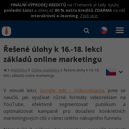
FINÁLNÍ VÝPRODEJ KREDITŮ
na ITnetwork je tady. Využij
poslední šanci
a získej až
80 % extra kreditů ZDARMA
na náš
interaktivní e-learning
.
Zjisti více:
IT kurzy
Od
0 Kč
Řešené úlohy k 16.-18. lekci
Přihlásit se
|
Registrovat
IT e-learning
Rekvalifikace a kurzy
základů online marketingu
hrazené úřadem práce
Kurzy IT profesí
Marketing
Online marketing
Řešené úlohy k 16.-18.
Workshopy zdarma
lekci základů online marketingu
Junior programátor
Kurzy programování
Umělá inteligence v praxi
Školení
V minulé lekci,
Google Ads – Videoreklama
, jsme se
Programátor WWW aplikací
Jak začít?
Kurzy e-commerce
naučili, jak využívat různé formáty videoreklam na
Datová analýza v praxi
Základy programování
Školení dle technologií
YouTube, efektivně segmentovat publikum a
-80%
Senior programátor
Java
Testování softwaru
optimalizovat kampaně pro dosažení konkrétních
Objektové programování - OOP
C# .NET
marketingových cílů v rámci celého nákupního funnelu.
-80%
Front-end developer
C#.NET
Datová analýza
Umělá inteligence
Java