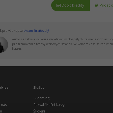
Dobít kredity
Přidat 
k pro vás napsal
Adam Straňovský
Autor se zabývá výukou a vzděláváním dospělých, zejména v oblasti vý
programování a tvorby webových stránek. Ve volném čase se rád věnu
kytaru.
rk.cz
Služby
E-learning
 nás
Rekvalifikační kurzy
tu
Školení