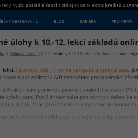
 tady. Využij
poslední šanci
a získej až
80 % extra kreditů ZDAR
ÍBĚHY ABSOLVENTŮ
BLOG
KARIÉRA
PRO FIRMY
é úlohy k 10.-12. lekci základů onl
ing
Online marketing
Řešené úlohy k 10.-12. lekci základů online marketing
 lekci,
Facebook Ads - Tvorba kampaní a optimalizace
, j
krokem s optimalizací a A/B testováním pro maximální efekti
ící 3 cvičení vám pomohou procvičit znalosti Facebook (Meta)
te vyřešit sami. Pod článkem máte pro kontrolu řešení ke sta
šení příkladů, ztrácí pro vás cvičení smysl a nic se nenaučíte
 opravdu nebudete vědět rady, podívejte se raději znovu do 