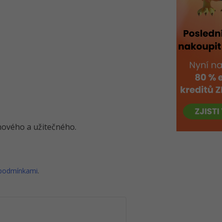
o nového a užitečného.
 podmínkami
.