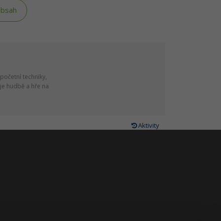
obsah
početní techniky,
je hudbě a hře na
Aktivity