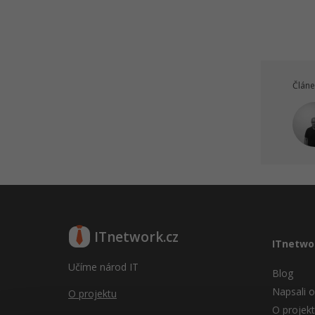
Kvíz - Analytika a datová
strategie v marketingu
Google Analytics 4 -
Konfigurace událostí a čtení dat
Online reklama - Display a
Článe
affiliate
Online reklama - Programmatic
Kvíz – Online reklama a měření v
Google Analytics 4
Digitální strategie - Propojení
kanálů a plán kampaní
Řešené úlohy k 22.-25. lekci
základů online marketingu
ITnetwork.cz
ITnetwo
Učební pomůcka na Základy
online marketingu - Tahák
Učíme národ IT
Blog
Kvíz - Základy online marketingu
Napsali o
O projektu
O projek