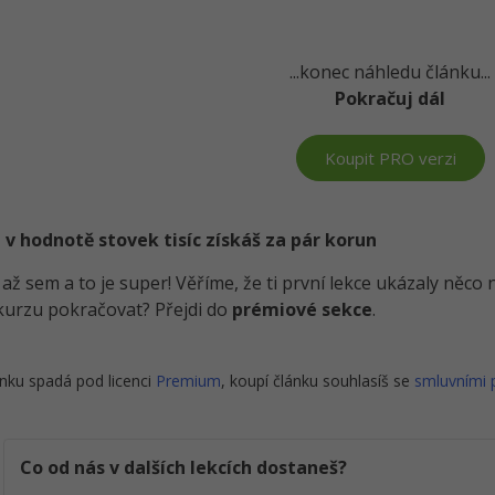
...konec náhledu článku...
Pokračuj dál
Koupit PRO verzi
 v hodnotě stovek tisíc získáš za pár korun
i až sem a to je super! Věříme, že ti první lekce ukázaly něc
kurzu pokračovat? Přejdi do
prémiové sekce
.
nku spadá pod licenci
Premium
, koupí článku souhlasíš se
smluvními
Co od nás v dalších lekcích dostaneš?