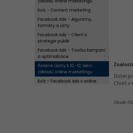
základů online marketingu
Kvíz - Content marketing
Facebook Ads - Algoritmy,
formáty a účty
Facebook Ads - Cílení a
strategie publik
Facebook Ads - Tvorba kampaní
a optimalizace
Znalosti
Řešené úlohy k 10.-12. lekci
základů online marketingu
Došel js
Kvíz - Facebook Ads v online
Chceš v 
marketingu
Google Ads - Úvod do PPC
Obsah člá
reklam
Google Ads - Klíčová slova
Google Ads - Struktura účtu
Řešené úlohy k 13.-15. lekci