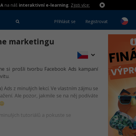
MA
na náš
interaktivní e-learning
.
Zjisti více:
Přihlásit se
Registrovat
ine marketingu
u
sme si prošli tvorbu Facebook Ads kampaní
vitu.
 Ads z minulých lekcí. Ve vlastním zájmu se
žení. Ale pozor, jakmile se na něj podíváte
minulých tutoriálů a pokuste se