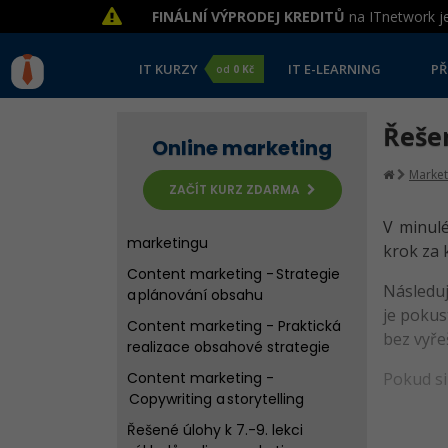
Kvíz - Úvod do online
FINÁLNÍ VÝPRODEJ KREDITŮ
na ITnetwork je
marketingu a plánování
kampaně
IT KURZY
IT E-LEARNING
PŘ
od
0 Kč
Branding - Identita značky
Branding - Tón komunikace
Řešen
Branding - Značka jako systém
Online marketing
Řešené úlohy ke 4.-6. lekci
Market
základů online marketingu
ZAČÍT KURZ ZDARMA
Kvíz - Branding v online
V minulé
marketingu
krok za 
Content marketing - Strategie
Následuj
a plánování obsahu
je pokus
Content marketing - Praktická
bez vyře
realizace obsahové strategie
Content marketing -
Pokud si
Copywriting a storytelling
Řešené úlohy k 7.-9. lekci