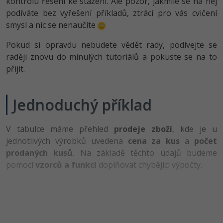
kontrolu řešení ke stažení. Ale pozor, jakmile se na něj
-80%
Vývojář mobilních aplikací
Python
Digitální gramotnost
podíváte bez vyřešení příkladů, ztrácí pro vás cvičení
HTML5, CSS3, Bootstrap, SEO
PHP
smysl a nic se nenaučíte
-80%
-30%
Specialista na AI a bigdata
JavaScript
Marketing
SQL a databáze
JavaScript
Pokud si opravdu nebudete vědět rady, podívejte se
-80%
C# Game developer
PHP
raději znovu do minulých tutoriálů a pokuste se na to
WordPress
Testování a verzování
Python
přijít.
-80%
-30%
Webdesigner
C++
SEO
UML a návrhové vzory
HTML / CSS
-80%
Jednoduchý příklad
Tester
Swift
UX
React
UML a návrhové vzory
-80%
Systémový administrátor
Kotlin
Business
V tabulce máme přehled
prodeje zboží
, kde je u
Spring
MySQL/MariaDB
jednotlivých výrobků uvedena
cena za kus
a
počet
-80%
-25%
Grafik / UX/UI návrhář
C
Kryptoměny
prodaných kusů
. Na základě těchto údajů budeme
ASP.NET MVC
MS-SQL
pomocí
vzorců a funkcí
doplňovat chybějící výpočty.
-30%
3D grafik
VB.NET
Copywriting
Django
SQLite
-80%
Projektový manažer
SQL
MS Office
Best practices
-80%
Databázový analytik
Návrh SW
Google Dokumenty