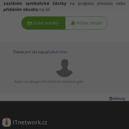
zasláním symbolické částky
na podporu provozu nebo
přidáním obsahu
na síť.
Ostatní
Dobít kredity
Přidat obsah
Fórum
Článek pro vás napsal
Jakub Fišer
Autor se věnuje informačním technologiím.
Aktivity
ITnetwork.cz