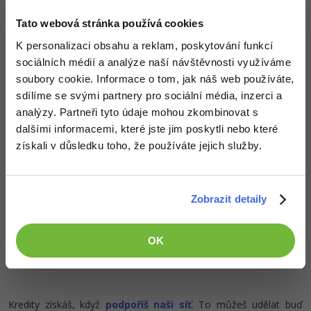
Přístup k jednotlivým lekcím dle způsobu pořízení.
-80%
Blog
Photoshop
Kvalitní znalosti
v oblasti IT.
Tato webová stránka používá cookies
Dovednosti, které ti pomohou získat vysněnou a
Kariéra
-80%
K personalizaci obsahu a reklam, poskytování funkcí
Adobe Illustrator
dobře placenou práci
.
sociálních médií a analýze naší návštěvnosti využíváme
Pro firmy
-30%
soubory cookie. Informace o tom, jak náš web používáte,
Adobe Lightroom
sdílíme se svými partnery pro sociální média, inzerci a
-15%
analýzy. Partneři tyto údaje mohou zkombinovat s
Adobe XD
Popis článku
dalšími informacemi, které jste jim poskytli nebo které
-25%
Adobe InDesign
získali v důsledku toho, že používáte jejich služby.
Požadovaný článek má následující obsah:
Adobe After Effects
Zobrazit detaily
Řešené úlohy základů Excelu na téma funkce.
-80%
Blender
Úlohy jsou řazené dle obtížnosti s řešením ke
stažení.
OK
Inkscape
-80%
Fotografování
Kredity získáš, když
podpoříš naši síť
. To můžeš udělat buď
Video