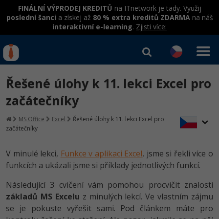
FINÁLNÍ VÝPRODEJ KREDITŮ
na ITnetwork je tady. Využij
poslední šanci
a získej až
80 % extra kreditů ZDARMA
na náš
interaktivní e-learning
.
Zjisti více:
IT kurzy
Od
0 Kč
Řešené úlohy k 11. lekci Excel pro
Přihlásit se
|
Registrovat
IT e-learning
Rekvalifikace a kurzy
začátečníky
hrazené úřadem práce
Kurzy IT profesí
MS Office
Excel
Řešené úlohy k 11. lekci Excel pro
Workshopy zdarma
začátečníky
Junior programátor
Kurzy programování
Umělá inteligence v praxi
Školení
V minulé lekci,
Funkce v aplikaci Excel
, jsme si řekli více o
Programátor WWW aplikací
Jak začít?
Kurzy e-commerce
funkcích a ukázali jsme si příklady jednotlivých funkcí.
Datová analýza v praxi
Základy programování
Školení dle technologií
-80%
Senior programátor
Java
Testování softwaru
Následující 3 cvičení vám pomohou procvičit znalosti
Objektové programování - OOP
C# .NET
základů MS Excelu
z minulých lekcí. Ve vlastním zájmu
-80%
Front-end developer
C#.NET
Datová analýza
se je pokuste vyřešit sami. Pod článkem máte pro
Umělá inteligence
Java