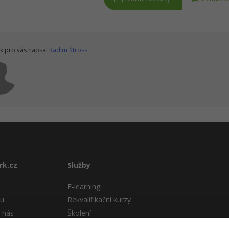
k pro vás napsal
Radim Štross
rk.cz
Služby
E-learning
tu
Rekvalifikační kurzy
 nás
Školení
Pro firmy