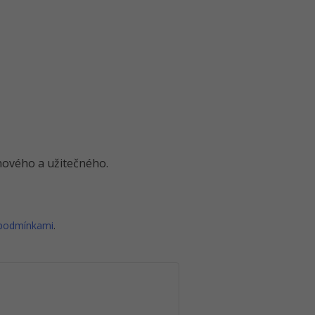
o nového a užitečného.
 podmínkami
.