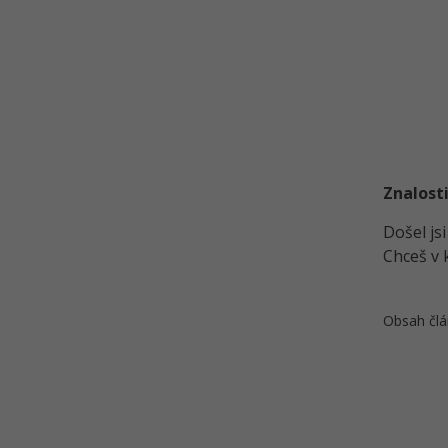
Znalosti
Došel js
Chceš v 
Obsah člá