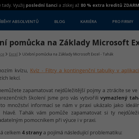
 tady. Využij
poslední šanci
a získej až
80 % extra kreditů ZDAR
ÍBĚHY ABSOLVENTŮ
BLOG
KARIÉRA
PRO FIRMY
ní pomůcka na Základy Microsoft Ex
ice
Excel
Učební pomůcka na Základy Microsoft Excel - Tahák
hozím kvízu,
Kvíz - Filtry a kontingenční tabulky v aplikaci
ích lekcí.
 nemůžete zapamatovat nejdůležitější pojmy a ztrácíte se v
prezenčních školení jsme pro vás vytvořili
vymazlený tah
to množství informací se nám v praxi ukázalo jako ideáln
v hlavě. Tahák vám pomůže zapamatovat si ty nejdůleži
datelným pomocníkem při výuce i v praxi.
á celkem
4 strany
a pojímá následující problematiku: