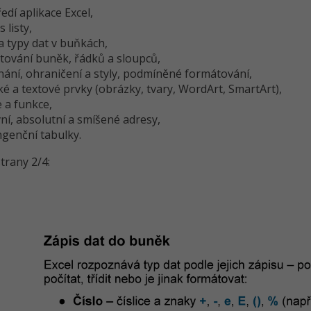
edí aplikace Excel,
s listy,
a typy dat v buňkách,
tování buněk, řádků a sloupců,
nání, ohraničení a styly, podmíněné formátování,
ké a textové prvky (obrázky, tvary, WordArt, SmartArt),
 a funkce,
vní, absolutní a smíšené adresy,
ngenční tabulky.
trany 2/4: