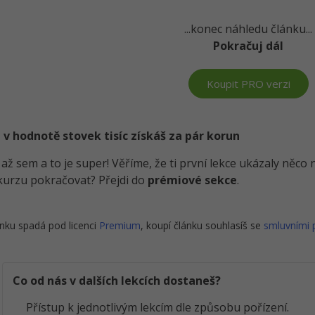
...konec náhledu článku...
Pokračuj dál
Koupit PRO verzi
 v hodnotě stovek tisíc získáš za pár korun
i až sem a to je super! Věříme, že ti první lekce ukázaly něc
kurzu pokračovat? Přejdi do
prémiové sekce
.
nku spadá pod licenci
Premium
, koupí článku souhlasíš se
smluvními
Co od nás v dalších lekcích dostaneš?
Přístup k jednotlivým lekcím dle způsobu pořízení.