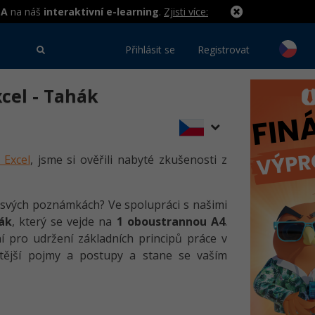
MA
na náš
interaktivní e-learning
.
Zjisti více:
Přihlásit se
Registrovat
cel - Tahák
 Excel
, jsme si ověřili nabyté zkušenosti z
e svých poznámkách? Ve spolupráci s našimi
ák
, který se vejde na
1 oboustrannou A4
.
í pro udržení základních principů práce v
tější pojmy a postupy a stane se vaším