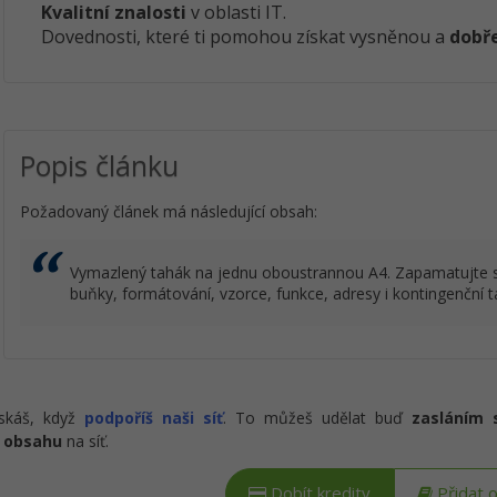
Kvalitní znalosti
v oblasti IT.
Dovednosti, které ti pomohou získat vysněnou a
dobře
Popis článku
Požadovaný článek má následující obsah:
Vymazlený tahák na jednu oboustrannou A4. Zapamatujte s
buňky, formátování, vzorce, funkce, adresy i kontingenční t
ískáš, když
podpoříš naši síť
. To můžeš udělat buď
zasláním 
 obsahu
na síť.
Dobít kredity
Přidat 