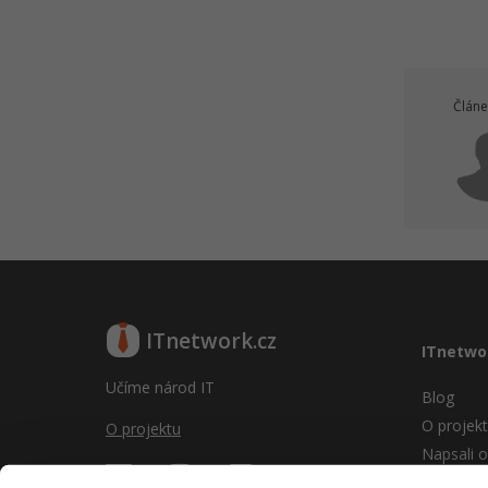
Článe
ITnetwork.cz
ITnetwo
Učíme národ IT
Blog
O projek
O projektu
Napsali o
Reklama