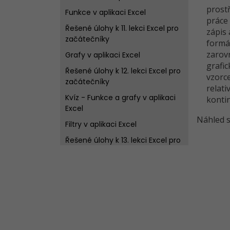
prostř
Funkce v aplikaci Excel
práce 
Řešené úlohy k 11. lekci Excel pro
zápis 
začátečníky
formá
zarov
Grafy v aplikaci Excel
grafic
Řešené úlohy k 12. lekci Excel pro
vzorce
začátečníky
relati
Kvíz - Funkce a grafy v aplikaci
konti
Excel
Náhled s
Filtry v aplikaci Excel
Řešené úlohy k 13. lekci Excel pro
začátečníky
Kontingenční tabulky v aplikaci
Excel
Řešené úlohy k 14. lekci Excel pro
začátečníky
Kvíz - Filtry a kontingenční