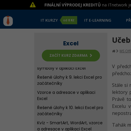
Řešené úlohy k 1.-7. lekci Excel
FINÁLNÍ VÝPRODEJ KREDITŮ
na ITnetwork je
pro začátečníky
Obrázky, obrazce a snímky
IT KURZY
IT E-LEARNING
PŘ
od
0 Kč
obrazovky v aplikaci Excel
Řešené úlohy k 8. lekci Excel pro
začátečníky
Učeb
Excel
Kvíz - Formátování tabulek,
MS Off
práce s obrázky v aplikaci Excel
ZAČÍT KURZ ZDARMA
SmartArt, WordArt, rovnice a
V předc
symboly v aplikaci Excel
předchoz
Řešené úlohy k 9. lekci Excel pro
začátečníky
Stále si
lektory 
Vzorce a adresace v aplikaci
Excel
Právě to
Excelu 
Řešené úlohy k 10. lekci Excel pro
nepostra
začátečníky
Kvíz - SmartArt, WordArt, vzorce
Tahák m
a adresace v aplikaci Excel