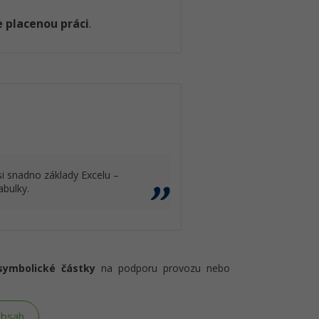
 placenou práci
.
i snadno základy Excelu –
abulky.
symbolické částky
na podporu provozu nebo
obsah