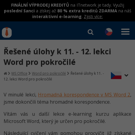
FINÁLNÍ VÝPRODEJ KREDITŮ
na ITnetwork je tady. Využij
poslední šanci
a získej až
80 % extra kreditů ZDARMA
na náš
interaktivní e-learning
.
Zjisti více:
IT kurzy
Od
0 Kč
Řešené úlohy k 11. - 12. lekci
Přihlásit se
|
Registrovat
IT e-learning
Rekvalifikace a kurzy
Word pro pokročilé
hrazené úřadem práce
Kurzy IT profesí
MS Office
Word pro pokročilé
Řešené úlohy k 11. -
Workshopy zdarma
12. lekci Word pro pokročilé
Junior programátor
Kurzy programování
Umělá inteligence v praxi
Školení
V minulé lekci,
Hromadná korespondence v MS Word 2
,
Programátor WWW aplikací
Jak začít?
Kurzy e-commerce
jsme dokončili téma hromadné korespondence.
Datová analýza v praxi
Základy programování
Školení dle technologií
-80%
Senior programátor
Java
Testování softwaru
Vítám vás u další lekce e-learning kurzu aplikace
Objektové programování - OOP
C# .NET
Microsoft Word, který je určen pro pokročilé.
-80%
Front-end developer
C#.NET
Datová analýza
Umělá inteligence
Následující cvičení vám pomohou procvičit již získané
Java