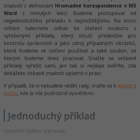
-80%
Vývojář mobilních aplikací
znalosti z definování
Hromadné korespondence v MS
Python
Digitální gramotnost
HTML5, CSS3, Bootstrap, SEO
Word
z minulých lekcí. Budeme postupovat od
PHP
-80%
-30%
Specialista na AI a bigdata
nejjednoduššího příkladu k nejsložitějšímu. Na konci
JavaScript
Marketing
SQL a databáze
JavaScript
cvičení naleznete odkaz ke stažení souboru s
-80%
C# Game developer
PHP
vyřešenými příklady, který slouží především pro
WordPress
Testování a verzování
Python
kontrolu správnosti a jako zdroj případných obrázků,
-80%
-30%
Webdesigner
C++
které budeme ve cvičení používat a také soubor, se
SEO
UML a návrhové vzory
HTML / CSS
kterým budeme dnes pracovat. Snažte se veškeré
-80%
Tester
Swift
příklady vyřešit sami, jen tak si nejlépe ověříte, zda
UX
React
UML a návrhové vzory
dokážete získané znalosti uplatnit v praxi.
-80%
Systémový administrátor
Kotlin
Business
Spring
V případě, že si nebudete vědět rady, vraťte se k
lekcím z
MySQL/MariaDB
-80%
-25%
Grafik / UX/UI návrhář
kurzu
, kde je vše podrobně vysvětleno.
C
Kryptoměny
ASP.NET MVC
MS-SQL
-30%
3D grafik
VB.NET
Copywriting
Jednoduchý příklad
Django
SQLite
-80%
Projektový manažer
SQL
MS Office
Best practices
Vytvořte obálku, kde bude
-80%
Databázový analytik
Návrh SW
Google Dokumenty