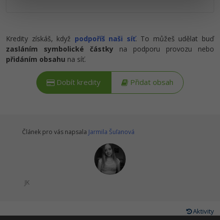
Ostatní
Kredity získáš, když
podpoříš naši síť
. To můžeš udělat buď
Fórum
zasláním symbolické částky
na podporu provozu nebo
přidáním obsahu
na síť.
Dobít kredity
Přidat obsah
Článek pro vás napsala
Jarmila Šuľanová
JK
Aktivity