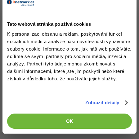
-80%
Blog
Photoshop
Co od nás v dalších lekcích dostaneš?
Kariéra
-80%
Adobe Illustrator
Tato webová stránka používá cookies
Přístup k jednotlivým lekcím dle způsobu pořízení.
Pro firmy
-30%
K personalizaci obsahu a reklam, poskytování funkcí
Adobe Lightroom
Kvalitní znalosti
v oblasti IT.
sociálních médií a analýze naší návštěvnosti využíváme
Dovednosti, které ti pomohou získat vysněnou a
-15%
soubory cookie. Informace o tom, jak náš web používáte,
dobře placenou práci
Adobe XD
.
sdílíme se svými partnery pro sociální média, inzerci a
-25%
analýzy. Partneři tyto údaje mohou zkombinovat s
Adobe InDesign
dalšími informacemi, které jste jim poskytli nebo které
získali v důsledku toho, že používáte jejich služby.
Adobe After Effects
Popis článku
-80%
Blender
Požadovaný článek má následující obsah:
Zobrazit detaily
Inkscape
Cvičení obsahuje příklady na procvičení
-80%
OK
Hromadné korespondence MS Word. Příklady
Fotografování
jsou seřazeny podle obtížnosti.
Video