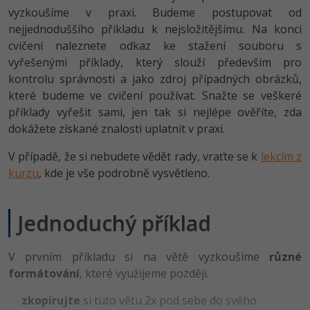
-80%
Vývojář mobilních aplikací
vyzkoušíme v praxi. Budeme postupovat od
Python
Digitální gramotnost
HTML5, CSS3, Bootstrap, SEO
nejjednoduššího příkladu k nejsložitějšímu. Na konci
PHP
-80%
-30%
Specialista na AI a bigdata
cvičení naleznete odkaz ke stažení souboru s
JavaScript
Marketing
SQL a databáze
JavaScript
vyřešenými příklady, který slouží především pro
-80%
C# Game developer
PHP
kontrolu správnosti a jako zdroj případných obrázků,
WordPress
Testování a verzování
Python
které budeme ve cvičení používat. Snažte se veškeré
-80%
-30%
Webdesigner
C++
příklady vyřešit sami, jen tak si nejlépe ověříte, zda
SEO
UML a návrhové vzory
HTML / CSS
dokážete získané znalosti uplatnit v praxi.
-80%
Tester
Swift
UX
V případě, že si nebudete vědět rady, vraťte se k
React
lekcím z
UML a návrhové vzory
-80%
kurzu
, kde je vše podrobně vysvětleno.
Systémový administrátor
Kotlin
Business
Spring
MySQL/MariaDB
-80%
-25%
Grafik / UX/UI návrhář
C
Kryptoměny
Jednoduchý příklad
ASP.NET MVC
MS-SQL
-30%
3D grafik
VB.NET
Copywriting
Django
V prvním příkladu si na větě vyzkoušíme
SQLite
různé
-80%
Projektový manažer
formátování
SQL
, které využijeme později.
MS Office
Best practices
-80%
zkopírujte
si tuto větu 2x pod sebe do svého
Databázový analytik
Návrh SW
Google Dokumenty