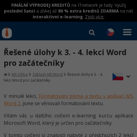
FINÁLNÍ VÝPRODEJ KREDITŮ
na ITnetwork je tady. Využij
poslední šanci
a získej až
80 % extra kreditů ZDARMA
na náš
interaktivní e-learning
.
Zjisti více:
IT kurzy
Od
0 Kč
Řešené úlohy k 3. - 4. lekci Word
Přihlásit se
|
Registrovat
IT e-learning
Rekvalifikace a kurzy
pro začátečníky
hrazené úřadem práce
Kurzy IT profesí
MS Office
Základy MS Word
Řešené úlohy k 3. - 4.
Workshopy zdarma
lekci Word pro začátečníky
Junior programátor
Kurzy programování
Umělá inteligence v praxi
Školení
V minulé lekci,
Formátování písma a textu v aplikaci MS
Programátor WWW aplikací
Jak začít?
Kurzy e-commerce
Word 2
, jsme se věnovali formátování textu.
Datová analýza v praxi
Základy programování
Školení dle technologií
-80%
Senior programátor
Java
Testování softwaru
Vítám vás u dalšího cvičení e-learning kurzu aplikace
Objektové programování - OOP
C# .NET
Microsoft Word, který je určen pro začátečníky.
-80%
Front-end developer
C#.NET
Datová analýza
Umělá inteligence
V tomto cvičení si znalosti nabyté z předchozích 2 lekcí
Java