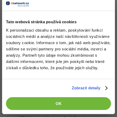
-80%
se
smluvními podmínkami
.
Blog
Photoshop
Kariéra
-80%
Adobe Illustrator
Tato webová stránka používá cookies
Co od nás v dalších lekcích dostaneš?
Pro firmy
-30%
Adobe Lightroom
K personalizaci obsahu a reklam, poskytování funkcí
Přístup k jednotlivým lekcím dle způsobu pořízení.
sociálních médií a analýze naší návštěvnosti využíváme
-15%
Kvalitní znalosti
v oblasti IT.
Adobe XD
soubory cookie. Informace o tom, jak náš web používáte,
Dovednosti, které ti pomohou získat vysněnou a
sdílíme se svými partnery pro sociální média, inzerci a
dobře placenou práci
.
-25%
Adobe InDesign
analýzy. Partneři tyto údaje mohou zkombinovat s
dalšími informacemi, které jste jim poskytli nebo které
Adobe After Effects
získali v důsledku toho, že používáte jejich služby.
-80%
Blender
Popis článku
Zobrazit detaily
Inkscape
Požadovaný článek má následující obsah:
-80%
OK
Fotografování
Cvičení obsahuje příklady na základní
formátování textu a písma v aplikaci MS Word.
Video