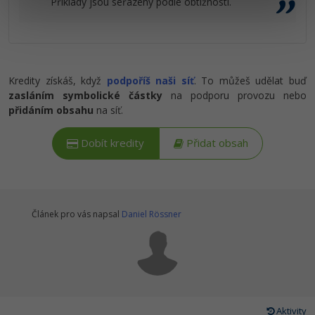
Příklady jsou seřazeny podle obtížnosti.
Ostatní
Fórum
Kredity získáš, když
podpoříš naši síť
. To můžeš udělat buď
zasláním symbolické částky
na podporu provozu nebo
přidáním obsahu
na síť.
Dobít kredity
Přidat obsah
Článek pro vás napsal
Daniel Rössner
Aktivity