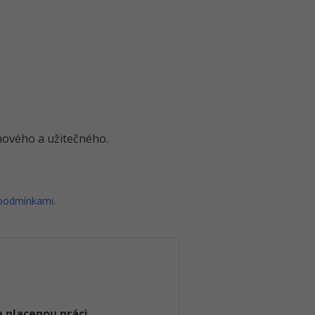
o nového a užitečného.
 podmínkami
.
 placenou práci
.