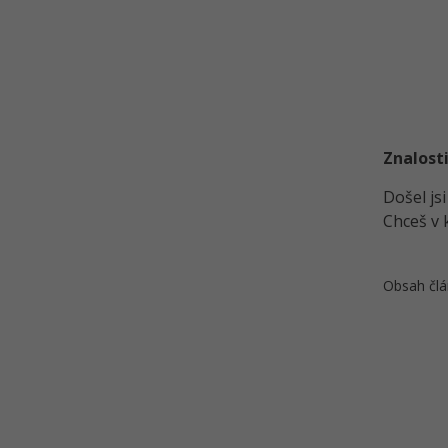
Řešené úlohy k 15. lekci MS-SQL
MS-SQL krok za krokem: Uložené
procedury
Řešené úlohy k 16. lekci MS-SQL
Kvíz - Procedury v MS-SQL
MS-SQL krok za krokem:
Znalosti
Transakce
Došel js
MS-SQL - Datové typy
Chceš v 
podrobněji
MS-SQL krok za krokem:
Uživatelé a oprávnění
Obsah člá
MS-SQL krok za krokem:
Fulltextové vyhledávání
MS-SQL krok za krokem:
Fulltextové vyhledávání 2. část
Kvíz - Transakce, účty a
fulltextové vyhledávání v MS-