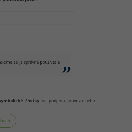
aučíme se je správně používat a
symbolické částky
na podporu provozu nebo
obsah