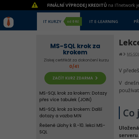
FINÁLNÍ VÝPRODEJ KREDITŮ
na ITnetwork je
MS-SQL krok za krokem: Výběr
dat (vyhledávání)
IT KURZY
IT E-LEARNING
PŘ
od
0 Kč
Řešené úlohy k 6. lekci MS-SQL
MS-SQL krok za krokem: Řazení,
Lekc
Limit a agregační funkce
MS-SQL krok za
krokem
Řešené úlohy k 7. lekci MS-SQL
MS-SQL
Získej certifikát za dokončení kurzu
MS-SQL krok za krokem: Datové
0/41
typy a NULL
V předeš
Kvíz - Výběr dat, řazení a datové
ZAČÍT KURZ ZDARMA
V dnešn
typy v MS-SQL
používat
MS-SQL krok za krokem: Dotazy
přes více tabulek (JOIN)
MS-SQL krok za krokem: Další
Co 
dotazy a vazba M:N
Řešené úlohy k 8.-10. lekci MS-
Uložená
SQL
serveru