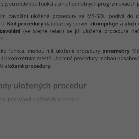
y jsou obdobou funkcí z plnohodnotných programovacích j
ním zavolání uložené procedury se MS-SQL podívá do 
ru.
Kód procedury
databázový server
zkompiluje
a
uloží
zavolání
(ve stejné relaci) se již uložená procedura n
e.
jako funkce, mohou mít uložené procedury
parametry
. M
dlí v konkrétním městě. Uložené procedury mohou obsahova
ší
uložené procedury
.
ody uložených procedur
si pár výhod uložených procedur: