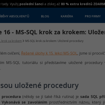
 tady. Využij
poslední šanci
a získej až
80 % extra kreditů ZDAR
ÍBĚHY ABSOLVENTŮ
BLOG
KARIÉRA
PRO FIRMY
e 16 - MS-SQL krok za krokem: Ulož
 krok za krokem
MS-SQL krok za krokem: Uložené procedury
lém cvičení,
Řešené úlohy k 15. lekci MS-SQL
, jsme si procvi
ím MS-SQL tutoriálu si představíme uložené procedury 
.
jsou uložené procedury
 procedura
(někdy se jí také říká rutina) je
sada SQL př
.
Vykonává se zavoláním
prostřednictvím názvu, který jí