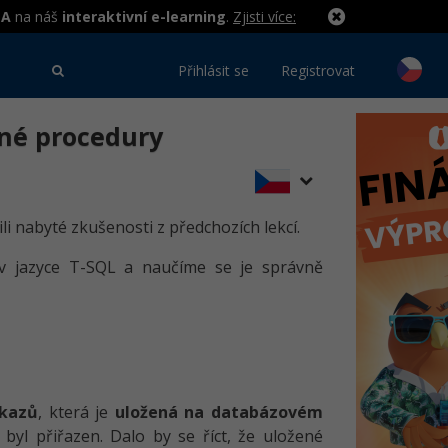
MA
na náš
interaktivní e-learning
.
Zjisti více:
Přihlásit se
Registrovat
ené procedury
čili nabyté zkušenosti z předchozích lekcí.
v jazyce T-SQL a naučíme se je správně
íkazů
, která je
uložená na databázovém
 byl přiřazen. Dalo by se říct, že uložené