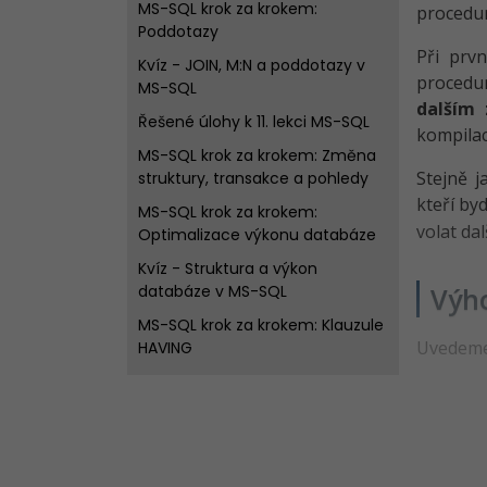
MS-SQL krok za krokem:
procedur
Poddotazy
Při prv
Kvíz - JOIN, M:N a poddotazy v
procedu
MS-SQL
dalším 
Řešené úlohy k 11. lekci MS-SQL
kompilac
MS-SQL krok za krokem: Změna
Stejně 
struktury, transakce a pohledy
kteří by
MS-SQL krok za krokem:
volat dal
Optimalizace výkonu databáze
Kvíz - Struktura a výkon
databáze v MS-SQL
Výh
MS-SQL krok za krokem: Klauzule
Uvedeme 
HAVING
MS-SQL krok za krokem: Triggery
(DML)
Kvíz - Triggery a klauzule HAVING
v MS-SQL