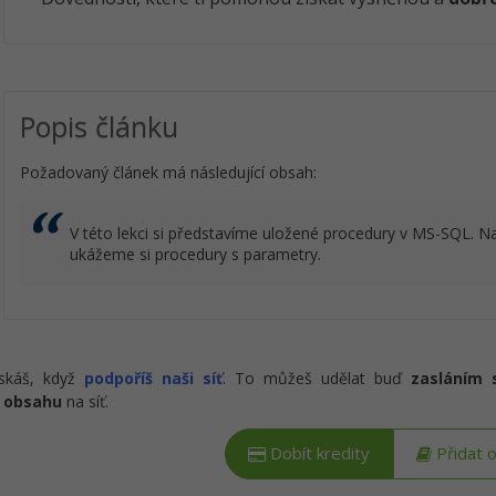
Popis článku
Požadovaný článek má následující obsah:
V této lekci si představíme uložené procedury v MS-SQL. N
ukážeme si procedury s parametry.
ískáš, když
podpoříš naši síť
. To můžeš udělat buď
zasláním 
 obsahu
na síť.
Dobít kredity
Přidat 