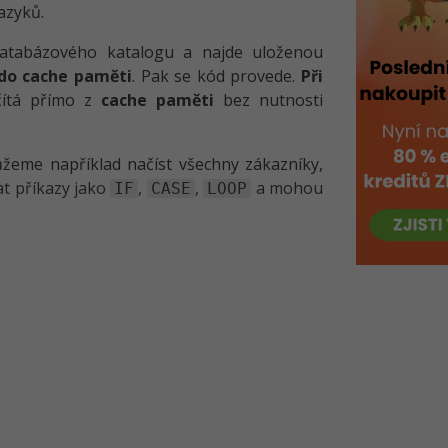
azyků.
databázového katalogu a najde uloženou
do cache paměti
. Pak se kód provede.
Při
ačítá přímo z
cache paměti
bez nutnosti
ůžeme například načíst všechny zákazníky,
t příkazy jako
,
,
a mohou
IF
CASE
LOOP