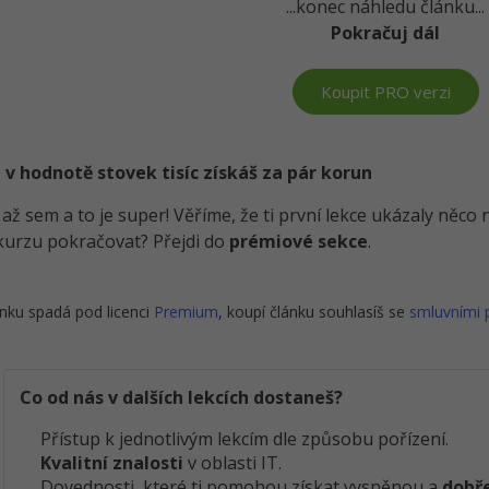
...konec náhledu článku...
Pokračuj dál
Koupit PRO verzi
 v hodnotě stovek tisíc získáš za pár korun
i až sem a to je super! Věříme, že ti první lekce ukázaly něc
kurzu pokračovat? Přejdi do
prémiové sekce
.
nku spadá pod licenci
Premium
, koupí článku souhlasíš se
smluvními
Co od nás v dalších lekcích dostaneš?
Přístup k jednotlivým lekcím dle způsobu pořízení.
Kvalitní znalosti
v oblasti IT.
Dovednosti, které ti pomohou získat vysněnou a
dobře