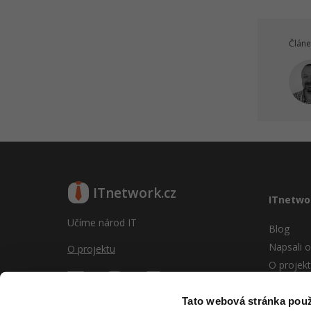
Článe
ITnetwork.cz
ITnetwo
Učíme národ IT
Blog
Napsali o
O projektu
O projek
Reklama
Vývoj sy
Tato webová stránka použ