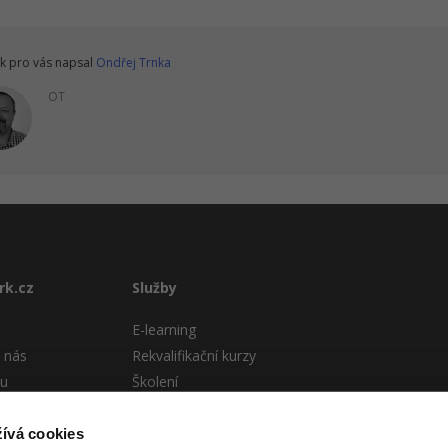
k pro vás napsal
Ondřej Trnka
OT
rk.cz
Služby
E-learning
 nás
Rekvalifikační kurzy
tu
Školení
Pro firmy
stému
ívá cookies