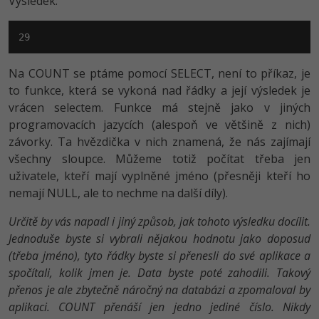
Výsledek:
29
Na COUNT se ptáme pomocí SELECT, není to příkaz, je
to funkce, která se vykoná nad řádky a její výsledek je
vrácen selectem. Funkce má stejně jako v jiných
programovacích jazycích (alespoň ve většině z nich)
závorky. Ta hvězdička v nich znamená, že nás zajímají
všechny sloupce. Můžeme totiž počítat třeba jen
uživatele, kteří mají vyplněné jméno (přesněji kteří ho
nemají NULL, ale to nechme na další díly).
Určitě by vás napadl i jiný způsob, jak tohoto výsledku docílit.
Jednoduše byste si vybrali nějakou hodnotu jako doposud
(třeba jméno), tyto řádky byste si přenesli do své aplikace a
spočítali, kolik jmen je. Data byste poté zahodili. Takový
přenos je ale zbytečně náročný na databázi a zpomaloval by
aplikaci. COUNT přenáší jen jedno jediné číslo. Nikdy