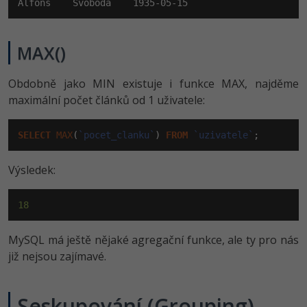
Alfons    Svoboda    1935-05-15
MAX()
Obdobně jako MIN existuje i funkce MAX, najděme
maximální počet článků od 1 uživatele:
SELECT
MAX
(
`pocet_clanku`
) 
FROM
`uzivatele`
;
Výsledek:
18
MySQL má ještě nějaké agregační funkce, ale ty pro nás
již nejsou zajímavé.
Seskupování (Grouping)