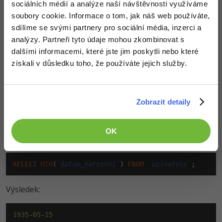
sociálních médií a analýze naší návštěvnosti využíváme
soubory cookie. Informace o tom, jak náš web používáte,
SELECT
SUM
(
`pocet_clanku`
) 
FROM
`uzivatele`
WHERE
`d
sdílíme se svými partnery pro sociální média, inzerci a
analýzy. Partneři tyto údaje mohou zkombinovat s
Výsledek:
dalšími informacemi, které jste jim poskytli nebo které
získali v důsledku toho, že používáte jejich služby.
65
MIN()
Zobrazit detaily
Funkce Min() vrátí minimum (nejmenší hodnotu).
OK
Najděme nejnižší datum narození:
SELECT
MIN
(
`datum_narozeni`
) 
FROM
`uzivatele`
;
Výsledek:
1935
-
05
-
15