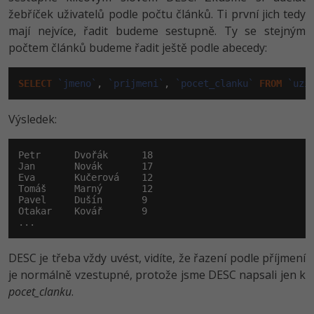
žebříček uživatelů podle počtu článků. Ti první jich tedy
mají nejvíce, řadit budeme sestupně. Ty se stejným
počtem článků budeme řadit ještě podle abecedy:
SELECT
`jmeno`
, 
`prijmeni`
, 
`pocet_clanku`
FROM
`uzi
Výsledek:
Petr      Dvořák      18

Jan       Novák       17

Eva       Kučerová    12

Tomáš     Marný       12

Pavel     Dušín       9

Otakar    Kovář       9

...
DESC je třeba vždy uvést, vidíte, že řazení podle příjmení
je normálně vzestupné, protože jsme DESC napsali jen k
pocet_clanku
.