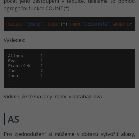
počet jeho zastoupení v tabulce, uděláme to pomocí
agregační funkce COUNT(*)
SELECT
`jmeno`
, 
COUNT
(*) 
FROM
`uzivatele`
GROUP
BY
`
Výsledek:
Alfons       1

Eva          1

František    1

Jan          2

Jana         1

...
Vidíme, že třeba Jany máme v databázi dva.
AS
Pro zjednodušení si můžeme v dotazu vytvořit aliasy,