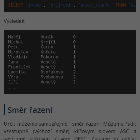
SELECT
`jmeno`
, 
`prijmeni`
, 
`pocet_clanku`
FROM
`uzi
Výsledek:
Matěj        Horák        0

Michal       Krejčí       0

Petr         Černý        1

Miroslav     Kučera       1

Vladimír     Pokorný      1

Jana         Veselá       1

František    Veselý       1

Ludmila      Dvořáková    2

Věra         Svobodová    2

Jiří         Veselý       2

...
Směr řazení
Určit můžeme samozřejmě i směr řazení. Můžeme řadit
vzestupně (výchozí směr) klíčovým slovem ASC a
sestupně klíčovým slovem DESC. Zkusme si udělat