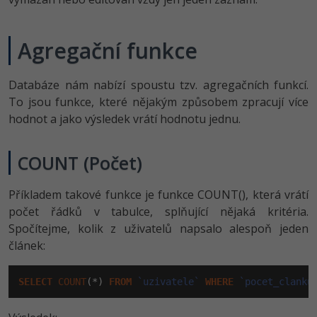
Agregační funkce
Databáze nám nabízí spoustu tzv. agregačních funkcí.
To jsou funkce, které nějakým způsobem zpracují více
hodnot a jako výsledek vrátí hodnotu jednu.
COUNT (Počet)
Příkladem takové funkce je funkce COUNT(), která vrátí
počet řádků v tabulce, splňující nějaká kritéria.
Spočítejme, kolik z uživatelů napsalo alespoň jeden
článek:
SELECT
COUNT
(*) 
FROM
`uzivatele`
WHERE
`pocet_clanku