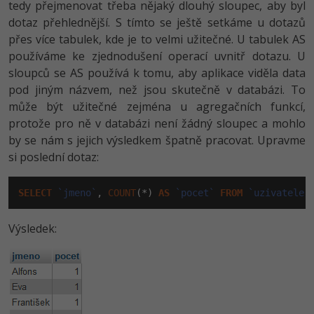
tedy přejmenovat třeba nějaký dlouhý sloupec, aby byl
dotaz přehlednější. S tímto se ještě setkáme u dotazů
přes více tabulek, kde je to velmi užitečné. U tabulek AS
používáme ke zjednodušení operací uvnitř dotazu. U
sloupců se AS používá k tomu, aby aplikace viděla data
pod jiným názvem, než jsou skutečně v databázi. To
může být užitečné zejména u agregačních funkcí,
protože pro ně v databázi není žádný sloupec a mohlo
by se nám s jejich výsledkem špatně pracovat. Upravme
si poslední dotaz:
SELECT
`jmeno`
, 
COUNT
(*) 
AS
`pocet`
FROM
`uzivatele`
Výsledek: