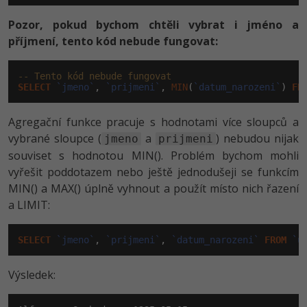
Pozor, pokud bychom chtěli vybrat i jméno a
příjmení, tento kód nebude fungovat:
-- Tento kód nebude fungovat
SELECT
`jmeno`
, 
`prijmeni`
, 
MIN
(
`datum_narozeni`
) 
FR
Agregační funkce pracuje s hodnotami více sloupců a
vybrané sloupce (
a
) nebudou nijak
jmeno
prijmeni
souviset s hodnotou MIN(). Problém bychom mohli
vyřešit poddotazem nebo ještě jednodušeji se funkcím
MIN() a MAX() úplně vyhnout a použít místo nich řazení
a LIMIT:
SELECT
`jmeno`
, 
`prijmeni`
, 
`datum_narozeni`
FROM
`u
Výsledek: