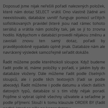
Video
Doposud jsme nijak neřešili pořadí nalezených položek,
-41%
Copywriter
Algoritmy
Time management
které nám dotaz SELECT vrátil. Ono vlastně žádné ani
Ostatní
neexistovalo, databáze uvnitř funguje pomocí určitých
-10%
WordPress specialista
Umělá inteligence (AI)
Windows
Fórum
sofistikovaných pravidel (které jsou nad rámec tohoto
seriálu) a vrátila nám položky tak, jak se jí to zrovna
SEO specialista
Pro děti
Linux
hodilo. Kdybychom v databázi provedli nějakou změnu a
zavolali znovu ten samý dotaz, pořadí by
Více
Sítě
pravděpodobně vypadalo úplně jinak. Databáze nám ale
navrácený výsledek samozřejmě seřadit dokáže.
Fórum
Kybernetická bezpečnost
Řadit můžeme podle kteréhokoli sloupce. Když budeme
Elektronický podpis
řadit podle id, máme položky v pořadí, v jakém byly do
databáze vloženy. Dále můžeme řadit podle číselných
Fórum
sloupců, ale i podle těch textových (řadí se podle
abecedy). Řadit můžeme i podle datumu a všech dalších
datových typů, databáze si s tím vždy nějak poradí.
Pojďme si vybrat úplně všechny uživatele a seřaďme je
podle příjmení. Slouží k tomu klauzule ORDER BY (řadit