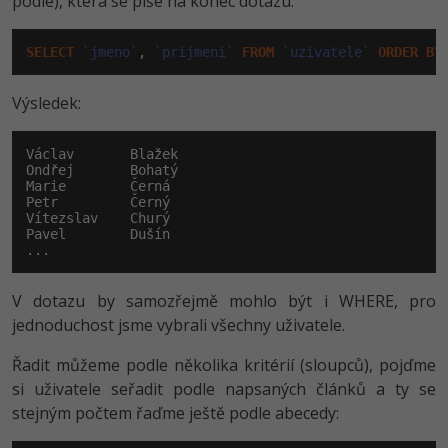
podle), která se píše na konec dotazu:
SELECT
`jmeno`
, 
`prijmeni`
FROM
`uzivatele`
ORDER
BY
Výsledek:
Václav       Blažek

Ondřej       Bohatý

Marie        Černá

Petr         Černý

Vítezslav    Churý

Pavel        Dušín

...
V dotazu by samozřejmě mohlo být i WHERE, pro
jednoduchost jsme vybrali všechny uživatele.
Řadit můžeme podle několika kritérií (sloupců), pojďme
si uživatele seřadit podle napsaných článků a ty se
stejným počtem řaďme ještě podle abecedy: