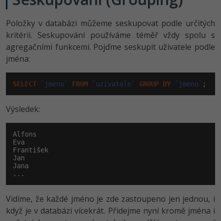
Položky v databázi můžeme seskupovat podle určitých
kritérii. Seskupování používáme téměř vždy spolu s
agregačními funkcemi. Pojďme seskupit uživatele podle
jména:
SELECT
`jmeno`
FROM
`uzivatele`
GROUP
BY
`jmeno`
;
Výsledek:
Alfons

Eva

František

Jan

Jana

...
Vidíme, že každé jméno je zde zastoupeno jen jednou, i
když je v databázi vícekrát. Přidejme nyní kromě jména i