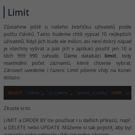
Limit
Zůstaňme ještě u našeho žebříčku uživatelů podle
počtu článků. Takto budeme chtít vypsat 10 nejlepších
uživatelů. Když jich bude ale milion, asi není dobrý nápad
je všechny vybrat a pak jich v aplikaci použít jen 10 a
těch 999 990 zahodit. Dáme databázi
limit
, tedy
maximální počet záznamů, které chceme vybrat.
Zároveň uvedeme i řazení. Limit píšeme vždy na konec
dotazu:
SELECT
`jmeno`
, 
`prijmeni`
, 
`pocet_clanku`
FROM
`uzi
Zkuste si to.
LIMIT a ORDER BY lze používat i u dalších příkazů, např.
u DELETE nebo UPDATE. Můžeme si tak pojistit, aby byl
vymazán nebo editován vždy jen jeden záznam.