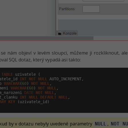
se nám objeví v levém sloupci, můžeme ji rozkliknout, a
val SQL dotaz, který vypadá asi takto:
TABLE
 uzivatele (

atele_id 
INT
NOT
NULL
 AUTO_INCREMENT,

o 
VARCHAR
(
60
) 
NOT
NULL
,

meni 
VARCHAR
(
60
) 
NOT
NULL
,

m_narozeni 
DATE
NOT
NULL
,

t_clanku 
INT
NULL
DEFAULT
NULL
,

ARY
KEY
 (uzivatele_id)

kud by v dotazu nebyly uvedené parametry
,
NULL
NOT N