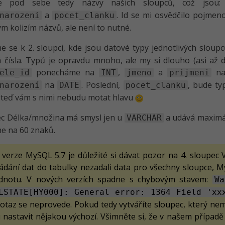
me pod sebe tedy názvy našich sloupců, což jsou
a
. Id se mi osvědčilo pojmen
narozeni
pocet_clanku
m kolizím názvů, ale není to nutné.
 se k 2. sloupci, kde jsou datové typy jednotlivých slo
á čísla. Typů je opravdu mnoho, ale my si dlouho (asi až d
ponecháme na
,
a
na
ele_id
INT
jmeno
prijmeni
na
. Poslední,
, bude t
narození
DATE
pocet_clanku
e teď vám s nimi nebudu motat hlavu
ec Délka/množina má smysl jen u
a udává maximá
VARCHAR
e na 60 znaků.
verze MySQL 5.7 je důležité si dávat pozor na 4. sloupec V
ládání dat do tabulky nezadali data pro všechny sloupce, M
dnotu. V nových verzích spadne s chybovým stavem:
Wa
LSTATE[HY000]: General error: 1364 Field 'xx
dotaz se neprovede. Pokud tedy vytváříte sloupec, který ne
 nastavit nějakou výchozí. Všimněte si, že v našem případě