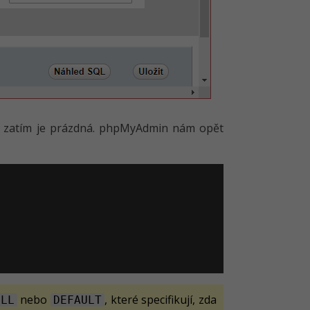
le zatím je prázdná. phpMyAdmin nám opět
nebo
, které specifikují, zda
ULL
DEFAULT