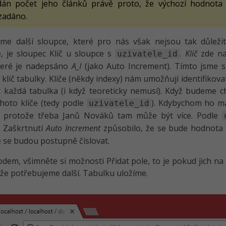
dán počet jeho článků právě proto, že výchozí hodnota
zadáno.
me další sloupce, které pro nás však nejsou tak důleži
, je sloupec Klíč u sloupce s
.
Klíč
zde na
uzivatele_id
které je nadepsáno
A_I
(jako Auto Increment). Tímto jsme 
 klíč tabulky. Klíče (někdy indexy) nám umožňují identifikova
 každá tabulka (i když teoreticky nemusí). Když budeme c
hoto klíče (tedy podle
). Kdybychom ho ma
uzivatele_id
, protože třeba Janů Nováků tam může být více. Podle
. Zaškrtnutí
Auto Increment
způsobilo, že se bude hodnot
é se budou postupně číslovat.
em, všimněte si možnosti Přidat pole, to je pokud jich na
, že potřebujeme další. Tabulku uložíme.