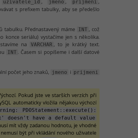
:
,
,
,
uzivatele_id
jmeno
prijmeni
ovávat s prefixem tabulky, aby se předešlo
upců tabulku. Přednastavený máme
, což
INT
o konce seriálu) vystačíme jen s několika.
stavíme na
, to je krátký text.
VARCHAR
ypu
. Časem si popíšeme i další datové
INT
lní počet jeho znaků,
i
jmeno
prijmeni
ýchozí. Pokud jste ve starších verzích při
ySQL automaticky vložila nějakou výchozí
rning: PDOStatement::execute():
x' doesn't have a default value
musí mít vždy zadanou hodnotu, je vhodné
 nemusí být při vkládání nového uživatele