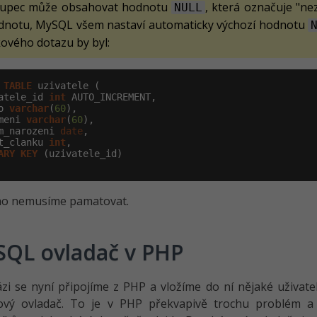
oupec může obsahovat hodnotu
, která označuje "n
NULL
dnotu, MySQL všem nastaví automaticky výchozí hodnotu
kového dotazu by byl:
TABLE
 uzivatele (

atele_id 
int
 AUTO_INCREMENT,

o 
varchar
(
60
),

meni 
varchar
(
60
),

m_narozeni 
date
,

t_clanku 
int
,

ARY
KEY
 (uzivatele_id)

 ho nemusíme pamatovat.
QL ovladač v PHP
zi se nyní připojíme z PHP a vložíme do ní nějaké uživate
ový ovladač. To je v PHP překvapivě trochu problém a