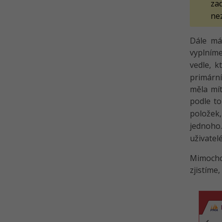
za
ne
Dále má
vyplníme
vedle, 
primární
měla mít
podle to
položek
jednoho
uživatel
Mimochod
zjistíme