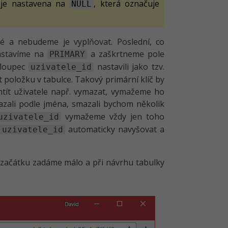
 je nastavena na
, která označuje
NULL
té a nebudeme je vyplňovat. Poslední, co
stavíme na
a zaškrtneme pole
PRIMARY
sloupec
nastavili jako tzv.
uzivatele_id
t položku v tabulce. Takový primární klíč by
htít uživatele např. vymazat, vymažeme ho
zali podle jména, smazali bychom několik
vymažeme vždy jen toho
uzivatele_id
a
automaticky navyšovat a
uzivatele_id
 začátku zadáme málo a při návrhu tabulky