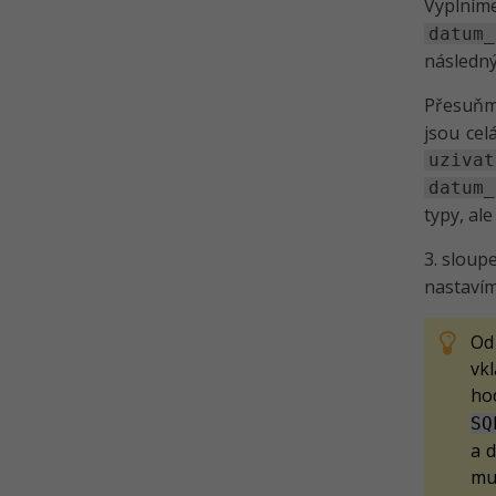
Vyplní
datum_
následný
Přesuňme
jsou cel
uzivat
datum_
typy, al
3. sloup
nastavím
Od 
vk
ho
SQ
a 
mu