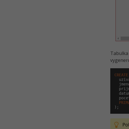
Tabulka 
vygenero
CREATE
  uziv
  jmen
  prij
  datu
  poce
PRIM
);
Po