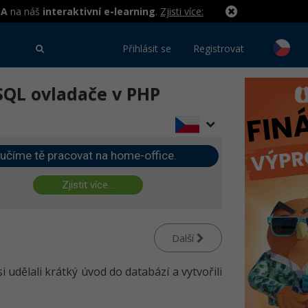
MA
na náš
interaktivní e-learning
.
Zjisti více:
Přihlásit se
Registrovat
SQL ovladače v PHP
učíme tě pracovat na home-office.
Zjistit více...
Další
si udělali krátký úvod do databází a vytvořili