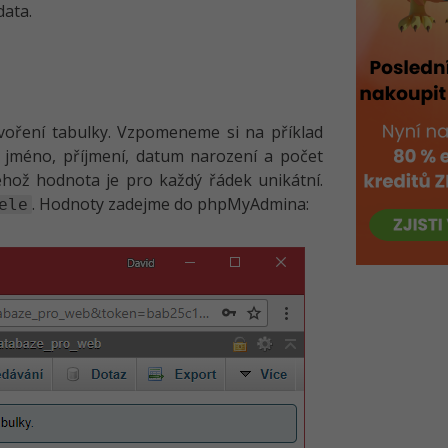
data.
voření tabulky. Vzpomeneme si na příklad
e jméno, příjmení, datum narození a počet
jehož hodnota je pro každý řádek unikátní.
. Hodnoty zadejme do phpMyAdmina:
ele