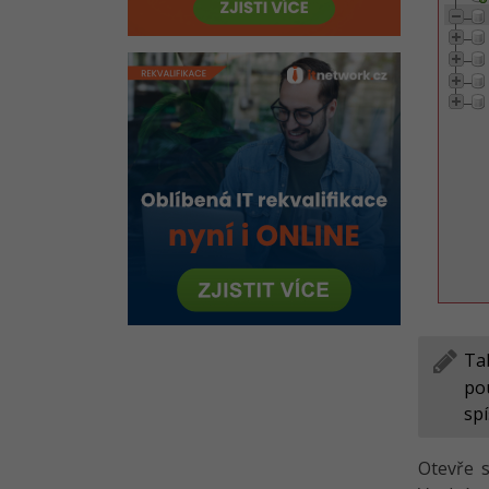
Ta
pou
spí
Otevře s