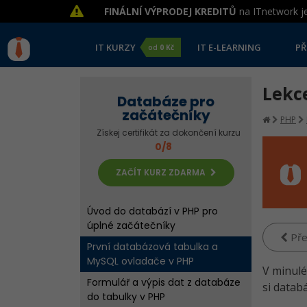
FINÁLNÍ VÝPRODEJ KREDITŮ
na ITnetwork je
IT KURZY
IT E-LEARNING
PŘ
od
0 Kč
Lekc
Databáze pro
začátečníky
PHP
Získej certifikát za dokončení kurzu
0/8
ZAČÍT KURZ ZDARMA
Úvod do databází v PHP pro
úplné začátečníky
Pře
První databázová tabulka a
MySQL ovladače v PHP
V minulé
Formulář a výpis dat z databáze
si datab
do tabulky v PHP