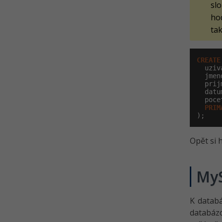
sl
ho
ta
CREATE
  uziv
  jmen
  prij
  datu
  poce
PRIM
);
Opět si
MyS
K databá
databáz