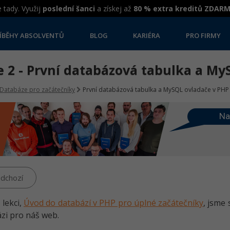
 tady. Využij
poslední šanci
a získej až
80 % extra kreditů ZDAR
ÍBĚHY ABSOLVENTŮ
BLOG
KARIÉRA
PRO FIRMY
e 2 - První databázová tabulka a My
Databáze pro začátečníky
První databázová tabulka a MySQL ovladače v PHP
Na
dchozí
 lekci,
Úvod do databází v PHP pro úplné začátečníky
, jsme 
ázi pro náš web.