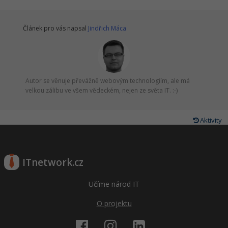
Článek pro vás napsal
Jindřich Máca
Autor se věnuje převážně webovým technologiím, ale má
velkou zálibu ve všem vědeckém, nejen ze světa IT. :-)
Aktivity
ITnetwork.cz
Učíme národ IT
O projektu