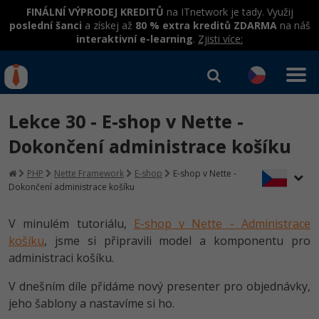
FINÁLNÍ VÝPRODEJ KREDITŮ
na ITnetwork je tady. Využij
poslední šanci
a získej až
80 % extra kreditů ZDARMA
na náš
interaktivní e-learning
.
Zjisti více:
IT kurzy
Od
0 Kč
Lekce 30 - E-shop v Nette -
Přihlásit se
|
Registrovat
IT e-learning
Rekvalifikace a kurzy
Dokončení administrace košíku
hrazené úřadem práce
Kurzy IT profesí
PHP
Nette Framework
E-shop
E-shop v Nette -
Workshopy zdarma
Dokončení administrace košíku
Junior programátor
Kurzy programování
Umělá inteligence v praxi
Školení
V minulém tutoriálu,
E-shop v Nette - Administrace
Programátor WWW aplikací
Jak začít?
košíku
, jsme si připravili model a komponentu pro
Datová analýza v praxi
Základy programování
Školení dle technologií
administraci košíku.
-80%
Senior programátor
Java
Objektové programování - OOP
C# .NET
V dnešním díle přidáme nový presenter pro objednávky,
-80%
Front-end developer
C#.NET
jeho šablony a nastavíme si ho.
Umělá inteligence
Java