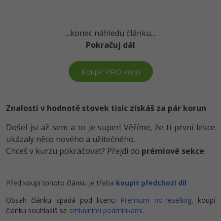
-41%
Copywriter
Algoritmy
...konec náhledu článku...
-10%
WordPress specialista
Umělá inteligence (AI)
Pokračuj dál
SEO specialista
Pro děti
Koupit PRO verzi
Více
Znalosti v hodnotě stovek tisíc získáš za pár korun
Fórum
Došel jsi až sem a to je super! Věříme, že ti první lekce
ukázaly něco nového a užitečného.
Kurzy e-commerce
Chceš v kurzu pokračovat? Přejdi do
prémiové sekce
.
Testování softwaru
Kurzy designu
-80%
Před koupí tohoto článku je třeba
koupit předchozí díl
Datová analýza
HTML/CSS
Příběhy absolventů
Obsah článku spadá pod licenci
Premium no-reselling
, koupí
-80%
Digitální gramotnost
Blog
Photoshop
článku souhlasíš se
smluvními podmínkami
.