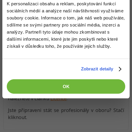
zkušeností
v oboru a popisuje vývoj
K personalizaci obsahu a reklam, poskytování funkcí
profesionálního komerčního produktu
nebo jeho
sociálních médií a analýze naší návštěvnosti využíváme
Windows
Fórum
součásti, kterou lze přímo využít za
účelem zisku
soubory cookie. Informace o tom, jak náš web používáte,
nebo
proniknutí do komerční sféry IT odvětví
.
sdílíme se svými partnery pro sociální média, inzerci a
Linux
analýzy. Partneři tyto údaje mohou zkombinovat s
Tyto vrcholové znalosti
zpřístupňujeme
dalšími informacemi, které jste jim poskytli nebo které
Sítě
samozřejmě pouze některým členům komunity
,
získali v důsledku toho, že používáte jejich služby.
kteří se mají zájem vypracovat na profesionály v
Kybernetická bezpečnost
oboru a proto jsou k dispozici pouze za kredity. Kód
z článku můžete použít pro jeden svůj komerční
Elektronický podpis
Zobrazit detaily
projekt. Není ho však možné přeprodávat (jednou
zakoupit a poté prodat dále v několika projektech).
Fórum
Pokud potřebujete širší využití kódu, rádi se s vámi
OK
domluvíme na komerční licenci. Více informací
naleznete v článku
Licence
.
Jste připraveni stát se profesionály v oboru? Stačí
kliknout.