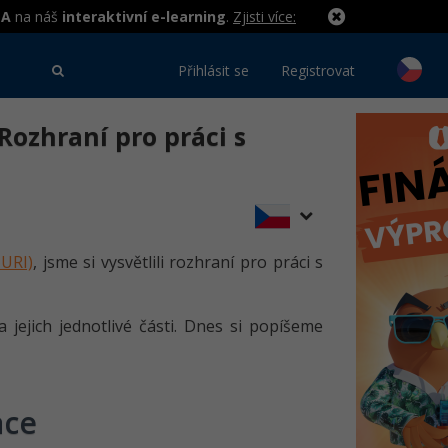
MA
na náš
interaktivní e-learning
.
Zjisti více:
Přihlásit se
Registrovat
Rozhraní pro práci s
 URI)
, jsme si vysvětlili rozhraní pro práci s
 jejich jednotlivé části. Dnes si popíšeme
ace