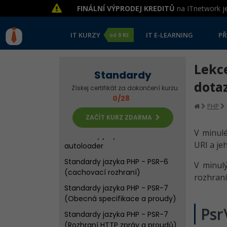
Standardy jazyka PHP - Úvod a
FINÁLNÍ VÝPRODEJ KREDITŮ
na ITnetwork je
PSR-1
Standardy jazyka PHP - PSR-2
IT KURZY
IT E-LEARNING
PŘ
od
0 Kč
část první
Standardy jazyka PHP - PSR-2
Lekce
část druhá
Standardy
Standardy jazyka PHP - PSR-3 a
dota
Získej certifikát za dokončení kurzu
specifikace loggeru
0/28
PHP
Standardy jazyka PHP -
ZAČÍT KURZ ZDARMA
Implementace PSR-3
V minulé
Standardy jazyka PHP - PSR-4 a
URI a je
autoloader
Standardy jazyka PHP - PSR-6
V minulý
(cachovací rozhraní)
rozhraní
Standardy jazyka PHP - PSR-7
(Obecná specifikace a proudy)
Psr
Standardy jazyka PHP - PSR-7
(Rozhraní HTTP zpráv a proudů)