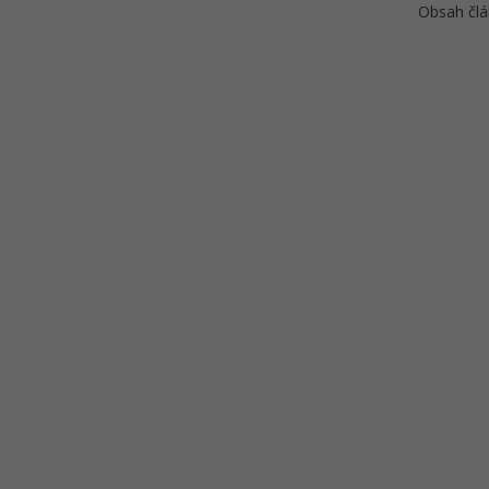
Obsah člá
Standardy jazyka PHP - PSR-18
(HTTP Client)
Kvíz - Standardy jazyka PHP