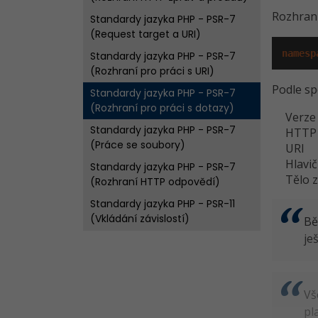
Rozhran
Standardy jazyka PHP - PSR-7
(Request target a URI)
namesp
Standardy jazyka PHP - PSR-7
(Rozhraní pro práci s URI)
Podle sp
Standardy jazyka PHP - PSR-7
(Rozhraní pro práci s dotazy)
Verze
Standardy jazyka PHP - PSR-7
HTTP
(Práce se soubory)
URI
Hlavi
Standardy jazyka PHP - PSR-7
Tělo 
(Rozhraní HTTP odpovědí)
Standardy jazyka PHP - PSR-11
(Vkládání závislostí)
Bě
je
Standardy jazyka PHP - PSR-12,
část I.
Standardy jazyka PHP - PSR-12,
část II.
Vš
pla
Standardy jazyka PHP - PSR-12,