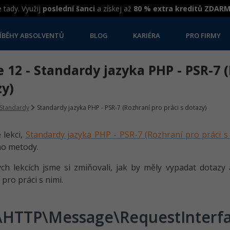
 tady. Využij
poslední šanci
a získej až
80 % extra kreditů ZDAR
ÍBĚHY ABSOLVENTŮ
BLOG
KARIÉRA
PRO FIRMY
 12 - Standardy jazyka PHP - PSR-7 (
zy)
Standardy
Standardy jazyka PHP - PSR-7 (Rozhraní pro práci s dotazy)
 lekci,
Standardy jazyka PHP - PSR-7 (Rozhraní pro práci s
ho metody.
ch lekcích jsme si zmiňovali, jak by měly vypadat dotazy a
 pro práci s nimi.
\HTTP\Messa­ge\RequestInter­f