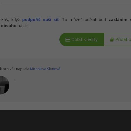
ískáš, když
podpoříš naši síť
. To můžeš udělat buď
zasláním 
 obsahu
na síť.
Dobít kredity
Přidat 
k pro vás napsala
Miroslava Škutová
.