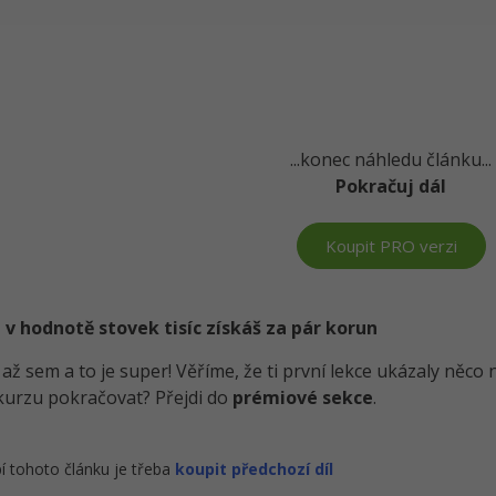
...konec náhledu článku...
Pokračuj dál
Koupit PRO verzi
 v hodnotě stovek tisíc získáš za pár korun
i až sem a to je super! Věříme, že ti první lekce ukázaly něc
kurzu pokračovat? Přejdi do
prémiové sekce
.
í tohoto článku je třeba
koupit předchozí díl