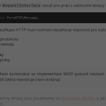
í
slouží pro práci s odchozími dotazy:
RequestInterface
ace
 Psr\HTTP\Message;
ecifikace HTTP musí rozhraní obsahovat vlastnosti pro kaž
 protokolu
 metoda
čky
zprávy
hem konstrukce se implementace MUSÍ pokusit nastavit 
ště žádná neexistuje (není dodána).
echny dotazy jsou považovány za
immutable objekty
, a ja
tí