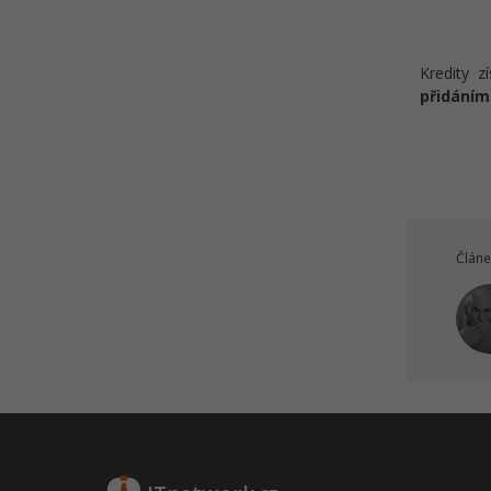
Kredity z
přidáním
Článe