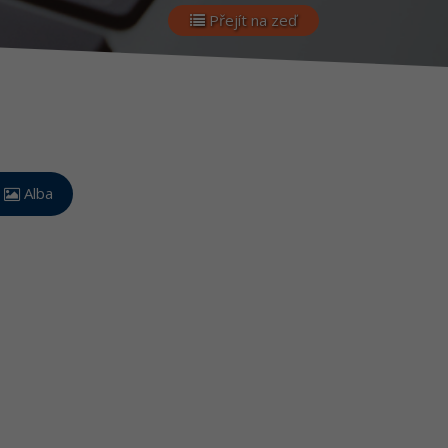
Přejít na zeď
Alba