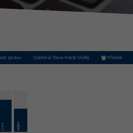
lat zprávu
Odebírat člena Patrik Smělý
Přátelé
HW+
C++