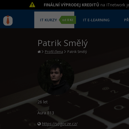
FINÁLNÍ VÝPRODEJ KREDITŮ
na ITnetwork je
IT KURZY
IT E-LEARNING
PŘ
od
0 Kč
Patrik Smělý
Profil člena
Patrik Smělý
26 let
Aura
813
https://sogocze.cz/