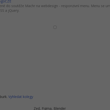
SogoCZE
né do soutěže Machr na webdesign - responzivní menu. Menu se umí 
SS a jQuery.
burk.
Vyhledat kolegy
Zed, Figma, Blender