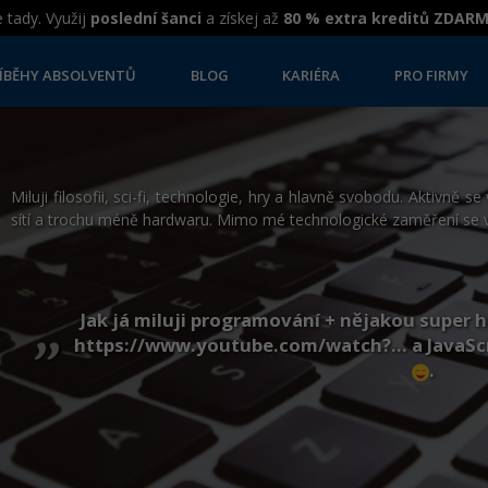
 tady. Využij
poslední šanci
a získej až
80 % extra kreditů ZDAR
ÍBĚHY ABSOLVENTŮ
BLOG
KARIÉRA
PRO FIRMY
Miluji filosofii, sci-fi, technologie, hry a hlavně svobodu. Aktivně 
sítí a trochu méně hardwaru. Mimo mé technologické zaměření se ve
„
Jak já miluji programování + nějakou super h
https://www.youtube.com/watch?… a JavaScri
.