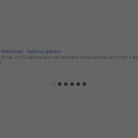
 WebSocket - Šablona aplikace
e HTML a CSS šablonu pro naši real-time knihu návštěv přes PHP a No
t.