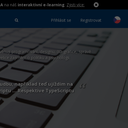
MA
na náš
interaktivní e-learning
.
Zjisti více:
Přihlásit se
Registrovat
se věnuji programování, designu, 3D grafice, správě
lice zajímám o politiku a psychologii.
udbu, například teď ujíždím na
“
ptu ... Respektive TypeScriptu