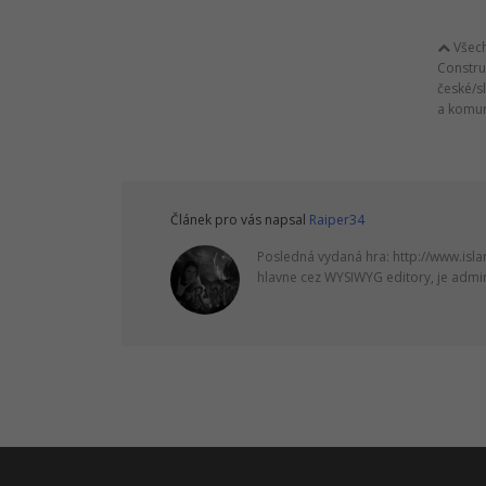
Všech
Constru
české/s
a komun
Článek pro vás napsal
Raiper34
Posledná vydaná hra: http://www.isla
hlavne cez WYSIWYG editory, je admi