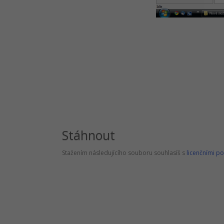
Stáhnout
Stažením následujícího souboru souhlasíš s
licenčními p