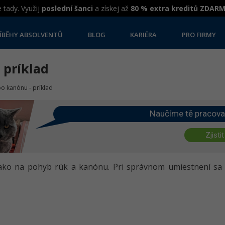
 tady. Využij
poslední šanci
a získej až
80 % extra kreditů ZDAR
ÍBĚHY ABSOLVENTŮ
BLOG
KARIÉRA
PRO FIRMY
 príklad
o kanónu - príklad
Naučíme tě pracova
Zjistit
 ako na pohyb rúk a kanónu. Pri správnom umiestnení sa