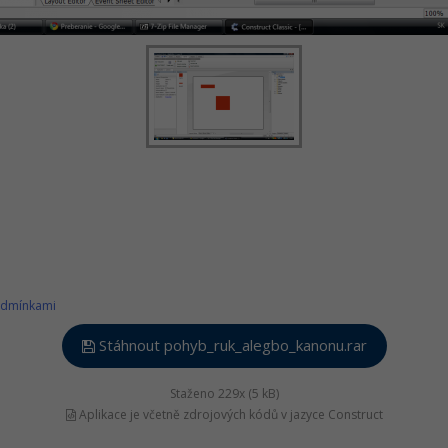
odmínkami
Stáhnout pohyb_ruk_alegbo_kanonu.rar
Staženo 229x (5 kB)
Aplikace je včetně zdrojových kódů v jazyce Construct