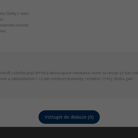
ny články v sekci
ct -
lovenské návody
ita
ndsoft.cz/index.php?art=hra-akcna-space-resistance Autor sa venuje už viac rok
nom a zakladateľom 1 cz-svk construct komunity, redaktor CS hry, Moba gam
Vstoupit do diskuze (0)