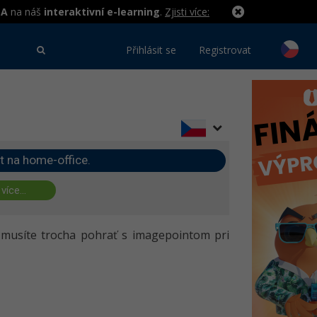
MA
na náš
interaktivní e-learning
.
Zjisti více:
Přihlásit se
Registrovat
t na home-office.
 více...
 musíte trocha pohrať s imagepointom pri