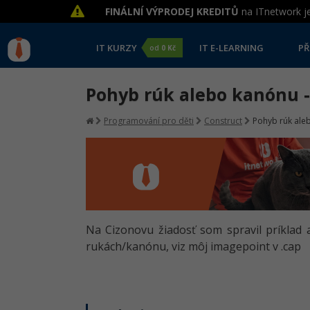
FINÁLNÍ VÝPRODEJ KREDITŮ
na ITnetwork je
IT KURZY
IT E-LEARNING
PŘ
od
0 Kč
Pohyb rúk alebo kanónu -
Programování pro děti
Construct
Pohyb rúk aleb
Na Cizonovu žiadosť som spravil príklad
rukách/kanónu, viz môj imagepoint v .cap