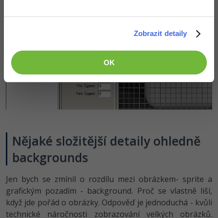
Zobrazit detaily
OK
Nějaké složitější detaily ohledně
backgrounds
Jen bych se zmínil o rozdílu mezi obrázkem- sprite a
grafickým pozadím - background. Proč se vlastně liší,
když jde pořád o obrázky. Odpověď je jednoduchá - kvůli
technické náročnosti zobrazování velkých obrázků.