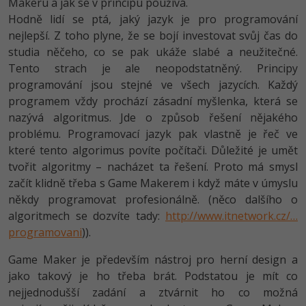
Makeru a jak se v principu používá.
Hodně lidí se ptá, jaký jazyk je pro programování
-41%
Copywriter
Algoritmy
nejlepší. Z toho plyne, že se bojí investovat svůj čas do
studia něčeho, co se pak ukáže slabé a neužitečné.
-10%
WordPress specialista
Umělá inteligence (AI)
Tento strach je ale neopodstatněný. Principy
programování jsou stejné ve všech jazycích. Každý
SEO specialista
Pro děti
programem vždy prochází zásadní myšlenka, která se
nazývá algoritmus. Jde o způsob řešení nějakého
Více
problému. Programovací jazyk pak vlastně je řeč ve
které tento algorimus povíte počítači. Důležité je umět
Fórum
tvořit algoritmy – nacházet ta řešení. Proto má smysl
začít klidně třeba s Game Makerem i když máte v úmyslu
Kurzy e-commerce
někdy programovat profesionálně. (něco dalšího o
algoritmech se dozvíte tady:
http://www.itnetwork.cz/…
Testování softwaru
Kurzy designu
programovani
)).
-80%
Datová analýza
HTML/CSS
Game Maker je především nástroj pro herní design a
Příběhy absolventů
jako takový je ho třeba brát. Podstatou je mít co
-80%
Digitální gramotnost
Blog
Photoshop
nejjednodušší zadání a ztvárnit ho co možná