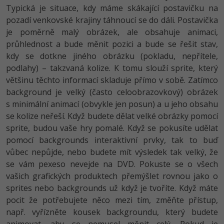
Typická je situace, kdy máme skákající postavičku na
pozadí venkovské krajiny táhnoucí se do dáli. Postavička
je poměrně malý obrázek, ale obsahuje animaci,
průhlednost a bude měnit pozici a bude se řešit stav,
kdy se dotkne jiného obrázku (pokladu, nepřítele,
podlahy) – takzvaná kolize. K tomu slouží sprite, který
většinu těchto informací skladuje přímo v sobě. Zatímco
background je velký (často celoobrazovkový) obrázek
s minimální animací (obvykle jen posun) a u jeho obsahu
se kolize neřeší. Když budete dělat velké obrázky pomocí
sprite, budou vaše hry pomalé. Když se pokusíte udělat
pomocí backgrounds interaktivní prvky, tak to buď
vůbec nepůjde, nebo budete mít výsledek tak velký, že
se vám pexeso nevejde na DVD. Pokuste se o všech
vašich grafických produktech přemýšlet rovnou jako o
sprites nebo backgrounds už když je tvoříte. Když máte
pocit že potřebujete něco mezi tím, změňte přístup,
např. vyřízněte kousek backgroundu, který budete