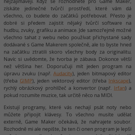
nejzajímavěji. Když se rozhodnete pro Game Maker,
-30%
Kariéra
-80%
Marketing
Adobe Illustrator
získáte jedinečné tvůrčí prostředí, které vám dá
všechno, co budete do začátků potřebovat. Přesto je
Pro firmy
-30%
WordPress
Adobe Lightroom
dobré si předem zajistit nějaký tvůrčí software na
hudbu, zvuky, grafiku a animace. Jde samozřejmě možné
-30%
-15%
SEO
Adobe XD
všechno tahat z webu nebo používat přichystané sady
dodávané s Game Makerem společně, ale to byste hned
-25%
UX
Adobe InDesign
na začátku ztratili skoro všechny body za originalitu.
Navíc si uvědomte, že tvorba je zábava. Dokonce větší
Business
Adobe After Effects
než většina her. Doporučuji mít jeden program na
úpravu zvuku (např.
Audacity
), jeden bitmapový editor
-25%
-80%
Kryptoměny
Blender
(třeba
GIMP
), jeden vektorový editor (třeba
Inkscape
),
rychlý obrázkový prohlížeč a konvertor (např.
Irfan
) a
-30%
Copywriting
Inkscape
pokud rozumíte muzice, tak určitě něco na MIDI.
-80%
-80%
MS Office
Fotografování
Existují programy, které vás nechají psát noty nebo
můžete připojit klávesy. To všechno musíte udělat
Google Dokumenty
Video
externě, Game Maker očekává, že nahrajete soubor.
Rozhodně mi ale nepište, že ten či onen program je lepší
Time management
Ostatní