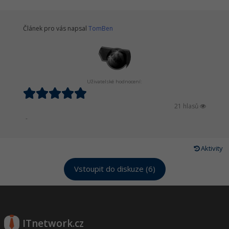
Článek pro vás napsal
TomBen
Uživatelské hodnocení:
21 hlasů
-
Aktivity
Vstoupit do diskuze (6)
ITnetwork.cz