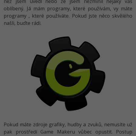
než jsem uvedl nebo že jsem nezmínil nějaký váš
oblíbený. Já mám programy, které používám, vy máte
Windows
Fórum
programy , které používáte. Pokud jste něco skvělého
našli, buďte rádi.
Linux
Sítě
Kybernetická bezpečnost
Elektronický podpis
Fórum
Pokud máte zdroje grafiky, hudby a zvuků, nemusíte už
pak prostředí Game Makeru vůbec opustit. Postup