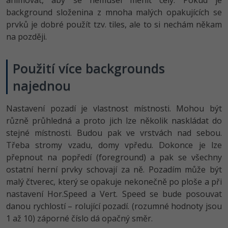
animovat, aby se nemusel měnit celý. Pokud je
background složenina z mnoha malých opakujících se
prvků je dobré použít tzv. tiles, ale to si nechám někam
na později.
Použití více backgrounds
najednou
Nastavení pozadí je vlastnost místnosti. Mohou být
různě průhledná a proto jich lze několik naskládat do
stejné místnosti. Budou pak ve vrstvách nad sebou.
Třeba stromy vzadu, domy vpředu. Dokonce je lze
přepnout na popředí (foreground) a pak se všechny
ostatní herní prvky schovají za ně. Pozadím může být
malý čtverec, který se opakuje nekonečně po ploše a při
nastavení Hor.Speed a Vert. Speed se bude posouvat
danou rychlostí – rolující pozadí. (rozumné hodnoty jsou
1 až 10) záporné číslo dá opačný směr.