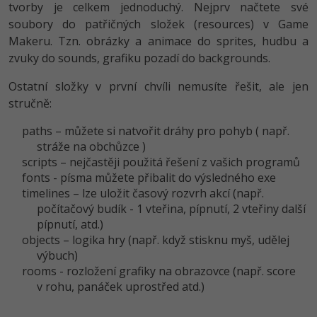
tvorby je celkem jednoduchý. Nejprv načtete své
soubory do patřičných složek (resources) v Game
Makeru. Tzn. obrázky a animace do sprites, hudbu a
zvuky do sounds, grafiku pozadí do backgrounds.
Ostatní složky v první chvíli nemusíte řešit, ale jen
stručně:
paths – můžete si natvořit dráhy pro pohyb ( např.
stráže na obchůzce )
scripts – nejčastěji použitá řešení z vašich programů
fonts - písma můžete přibalit do výsledného exe
timelines – lze uložit časový rozvrh akcí (např.
počítačový budík - 1 vteřina, pípnutí, 2 vteřiny další
pípnutí, atd.)
objects – logika hry (např. když stisknu myš, udělej
výbuch)
rooms - rozložení grafiky na obrazovce (např. score
v rohu, panáček uprostřed atd.)