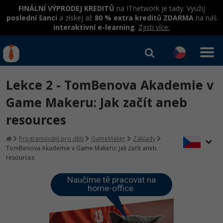
FINÁLNÍ VÝPRODEJ KREDITŮ
na ITnetwork je tady. Využij
poslední šanci
a získej až
80 % extra kreditů ZDARMA
na náš
interaktivní e-learning
.
Zjisti více:
IT kurzy
Od
0 Kč
Lekce 2 - TomBenova Akademie v
Přihlásit se
|
Registrovat
IT e-learning
Rekvalifikace a kurzy
Game Makeru: Jak začít aneb
hrazené úřadem práce
resources
Kurzy IT profesí
Workshopy zdarma
Junior programátor
Programování pro děti
GameMaker
Základy
Kurzy programování
Umělá inteligence v praxi
TomBenova Akademie v Game Makeru: Jak začít aneb
Školení
resources
Programátor WWW aplikací
Jak začít?
Datová analýza v praxi
Základy programování
Školení dle technologií
Naučíme tě pracovat na
-80%
Senior programátor
Java
home-office.
Objektové programování - OOP
C# .NET
-80%
Front-end developer
C#.NET
Umělá inteligence
Java