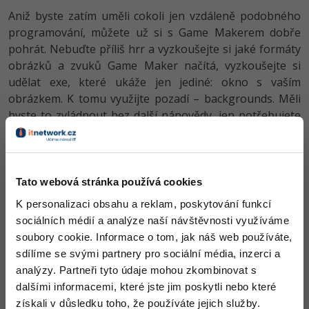
Aniž byste zatím uměli cokoli jen vzdáleně podobného
programování, můžete už si s Game Makerem dobře
pohrát. Nebuďte příliš hrr a vyzkoušejte si jaké formáty
obrázků a zvuků Game Maker načítá, vyzkoušejte si
udělat exe, které ukáže jen jediné: okno s vaším
obrázkem. K tomu využijte pozadí – backgrounds. Měli
byste to zvládnout bez další nápovědy, jen potřebujete
vědět, že musíte vytvořit prázdnou místnost a nastavit
v ní pozadí nahrané předem do složky backgrounds.
Neptejte se na přesný postup, bojujte sami – informací
máte dost.
Tato webová stránka používá cookies
K personalizaci obsahu a reklam, poskytování funkcí
sociálních médií a analýze naší návštěvnosti využíváme
soubory cookie. Informace o tom, jak náš web používáte,
sdílíme se svými partnery pro sociální média, inzerci a
analýzy. Partneři tyto údaje mohou zkombinovat s
dalšími informacemi, které jste jim poskytli nebo které
získali v důsledku toho, že používáte jejich služby.