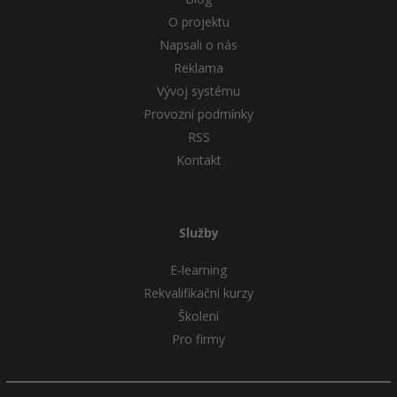
O projektu
Windows
Fórum
Napsali o nás
Reklama
Linux
Vývoj systému
Provozní podmínky
Sítě
RSS
Kontakt
Kybernetická bezpečnost
Elektronický podpis
Služby
Fórum
E-learning
Rekvalifikační kurzy
Školení
Pro firmy