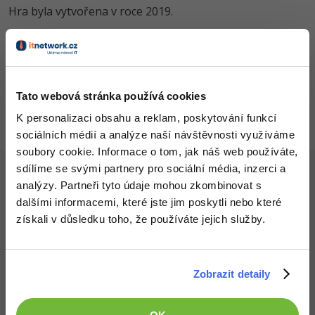
Hra byla vytvořena v roce 2019.
-41%
Copywriter
Algoritmy
-10%
WordPress specialista
Umělá inteligence (AI)
Všechny články v sekci
ITnetwork winter 2019 - Ceny v hodnotě přes 10 000 Kč!
SEO specialista
Pro děti
Tato webová stránka používá cookies
K personalizaci obsahu a reklam, poskytování funkcí
Více
sociálních médií a analýze naší návštěvnosti využíváme
soubory cookie. Informace o tom, jak náš web používáte,
Fórum
sdílíme se svými partnery pro sociální média, inzerci a
Článek pro vás napsal
Jakub Verner
analýzy. Partneři tyto údaje mohou zkombinovat s
Kurzy e-commerce
dalšími informacemi, které jste jim poskytli nebo které
získali v důsledku toho, že používáte jejich služby.
Testování softwaru
Kurzy designu
Uživatelské hodnocení:
-80%
Datová analýza
HTML/CSS
Příběhy absolventů
Zobrazit detaily
Ještě nikdo nehodnotil, buď první!
-80%
Digitální gramotnost
Blog
Photoshop
Autor se věnuje programování v x86 Assembleru.