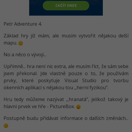
-80%
Vývojář mobilních aplikací
Python
HTML5, CSS3, Bootstrap, SEO
PHP
-80%
Specialista na AI a bigdata
JavaScript
Petr Adventure 4.
SQL a databáze
JavaScript
-80%
C# Game developer
PHP
Základ hry již mám, ale musím vytvořit nějakou delší
Testování a verzování
Python
mapu.
-80%
Webdesigner
C++
UML a návrhové vzory
HTML / CSS
No a něco o vývoji...
-80%
Tester
Swift
Upřímně... hra není nic extra, ale musím říct, že sám sebe
React
UML a návrhové vzory
-80%
jsem překonal. Jde vlastně pouze o to, že používám
Systémový administrátor
Kotlin
prvky, které poskytuje Visual Studio pro tvorbu
Spring
MySQL/MariaDB
-80%
okenních aplikací s nějakou tou ,,herní fyzikou".
Grafik / UX/UI návrhář
C
ASP.NET MVC
MS-SQL
Hru tedy můžeme nazývat ,,hranatá", jelikož takový je
3D grafik
VB.NET
hlavni prvek ve hře - PictureBox.
Django
SQLite
Projektový manažer
SQL
Postupně budu přidávat informace o dalších změnách...
Best practices
-80%
Databázový analytik
Návrh SW