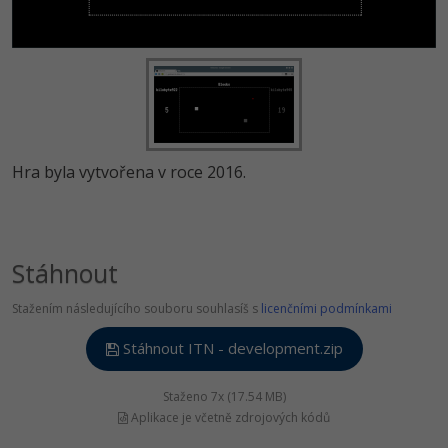
Hra byla vytvořena v roce 2016.
Stáhnout
Stažením následujícího souboru souhlasíš s
licenčními podmínkami
Stáhnout ITN - development.zip
Staženo 7x (17.54 MB)
Aplikace je včetně zdrojových kódů