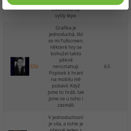
místo těch
čtverečků by
vyšly lépe.
Grafika je
jednoduchá, líbí
se mi fullscreen,
některé hry se
bohužel takto
pěkně
Ella
neroztahují.
6.5
Popisek k hraní
na mobilu mě
pobavil. Když
jsme to hráli, tak
jsme se u toho i
zasmáli.
V jednoduchosti
je síla, a tohle je
přesně jeden z