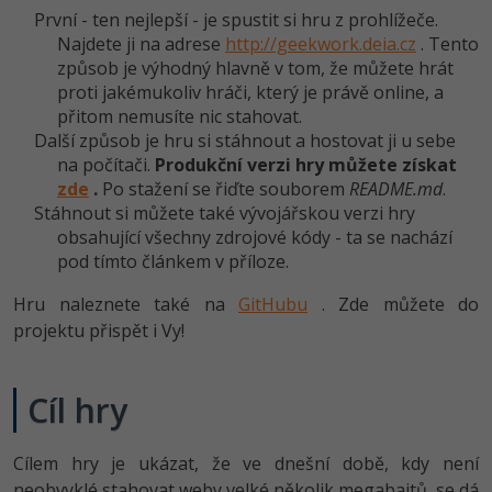
-30%
Kariéra
-80%
První - ten nejlepší - je spustit si hru z prohlížeče.
Marketing
Adobe Illustrator
Najdete ji na adrese
http://geekwork.deia.cz
. Tento
Pro firmy
-30%
způsob je výhodný hlavně v tom, že můžete hrát
WordPress
Adobe Lightroom
proti jakémukoliv hráči, který je právě online, a
-30%
přitom nemusíte nic stahovat.
-15%
SEO
Adobe XD
Další způsob je hru si stáhnout a hostovat ji u sebe
na počítači.
Produkční verzi hry můžete získat
-25%
UX
Adobe InDesign
zde
.
Po stažení se řiďte souborem
README.md
.
Stáhnout si můžete také vývojářskou verzi hry
Business
Adobe After Effects
obsahující všechny zdrojové kódy - ta se nachází
pod tímto článkem v příloze.
-25%
-80%
Kryptoměny
Blender
Hru naleznete také na
GitHubu
. Zde můžete do
-30%
projektu přispět i Vy!
Copywriting
Inkscape
-80%
-80%
MS Office
Fotografování
Cíl hry
Google Dokumenty
Video
Cílem hry je ukázat, že ve dnešní době, kdy není
Time management
neobvyklé stahovat weby velké několik megabajtů, se dá
Ostatní