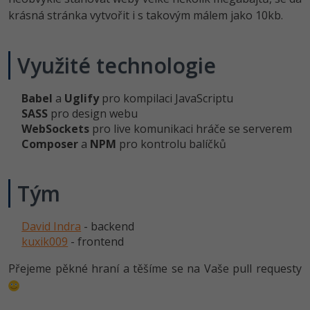
krásná stránka vytvořit i s takovým málem jako 10kb.
Windows
Fórum
Využité technologie
Linux
Sítě
Babel
a
Uglify
pro kompilaci JavaScriptu
SASS
pro design webu
Kybernetická bezpečnost
WebSockets
pro live komunikaci hráče se serverem
Composer
a
NPM
pro kontrolu balíčků
Elektronický podpis
Tým
Fórum
David Indra
- backend
kuxik009
- frontend
Přejeme pěkné hraní a těšíme se na Vaše pull requesty