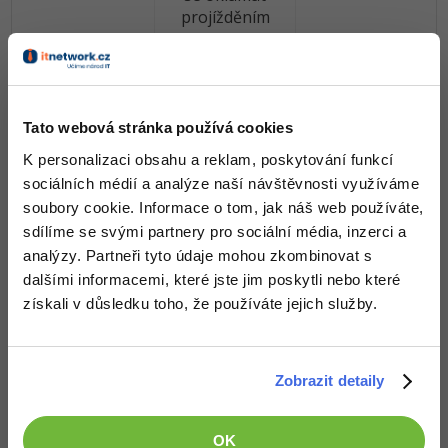
projížděním
okraji pole. Máte
hezkou
angličtinu,
David
projekt je na
7
gitu, vypadá to
Tato webová stránka používá cookies
Čápka
dobře. Sice je to
K personalizaci obsahu a reklam, poskytování funkcí
jednoduchá
sociálních médií a analýze naší návštěvnosti využíváme
arkáda, ale vzít si
soubory cookie. Informace o tom, jak náš web používáte,
malé sousto a
sdílíme se svými partnery pro sociální média, inzerci a
udělat ho
analýzy. Partneři tyto údaje mohou zkombinovat s
kvalitně ve
výsledku vyjde
dalšími informacemi, které jste jim poskytli nebo které
lépe než
získali v důsledku toho, že používáte jejich služby.
odfláknout něco
většího. Stejně
mi tam ale pořád
Zobrazit detaily
něco chybí,
možná, že
nějaký sprity
OK