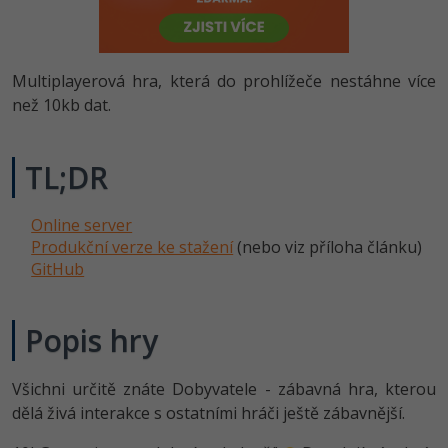
-80%
Vývojář mobilních aplikací
Python
HTML5, CSS3, Bootstrap, SEO
PHP
-80%
Specialista na AI a bigdata
JavaScript
Multiplayerová hra, která do prohlížeče nestáhne více
SQL a databáze
JavaScript
-80%
než 10kb dat.
C# Game developer
PHP
Testování a verzování
Python
-80%
Webdesigner
C++
TL;DR
UML a návrhové vzory
HTML / CSS
-80%
Tester
Swift
Online server
React
UML a návrhové vzory
-80%
Produkční verze ke stažení
(nebo viz příloha článku)
Systémový administrátor
Kotlin
GitHub
Spring
MySQL/MariaDB
-80%
Grafik / UX/UI návrhář
C
ASP.NET MVC
MS-SQL
Popis hry
3D grafik
VB.NET
Django
SQLite
Všichni určitě znáte Dobyvatele - zábavná hra, kterou
Projektový manažer
SQL
dělá živá interakce s ostatními hráči ještě zábavnější.
Best practices
-80%
Databázový analytik
Návrh SW