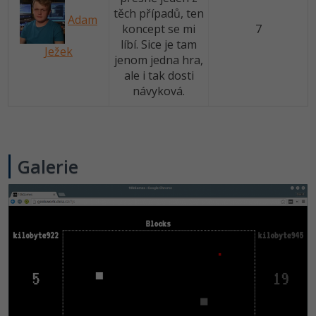
těch případů, ten
Adam
koncept se mi
7
líbí. Sice je tam
Ježek
jenom jedna hra,
ale i tak dosti
návyková.
Galerie