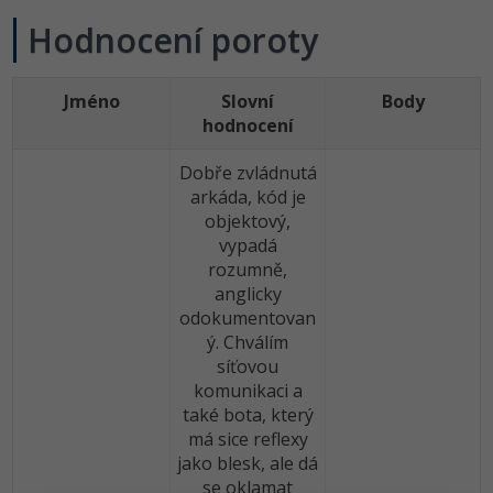
Hodnocení poroty
Jméno
Slovní
Body
hodnocení
Dobře zvládnutá
arkáda, kód je
objektový,
vypadá
rozumně,
anglicky
odokumentovan
ý. Chválím
síťovou
komunikaci a
také bota, který
má sice reflexy
jako blesk, ale dá
se oklamat