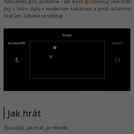
10kGames jsou podobné - ale lepší!
Dovolují vám hrát
hry v retro stylu s moderním kabátcem a proti ostatním
-41%
Copywriter
Algoritmy
hráčům. Zábava zaručena!
-10%
WordPress specialista
Umělá inteligence (AI)
SEO specialista
Pro děti
Více
Fórum
Kurzy e-commerce
Testování softwaru
Kurzy designu
-80%
Jak hrát
Datová analýza
HTML/CSS
Příběhy absolventů
-80%
Digitální gramotnost
Blog
Photoshop
Způsobů, jak hrát, je několik.