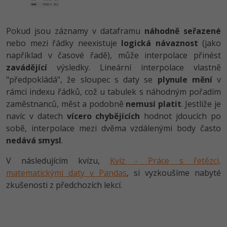
Pokud jsou záznamy v dataframu
náhodně seřazené
nebo mezi řádky neexistuje
logická návaznost
(jako
například v časové řadě), může interpolace přinést
zavádějící
výsledky. Lineární interpolace vlastně
"předpokládá", že sloupec s daty se
plynule mění
v
rámci indexu řádků, což u tabulek s náhodným pořadím
zaměstnanců, měst a podobně
nemusí platit
. Jestliže je
navíc v datech
vícero chybějících
hodnot jdoucích po
sobě, interpolace mezi dvěma vzdálenými body často
nedává smysl
.
V následujícím kvízu,
Kvíz - Práce s řetězci,
matematickými daty v Pandas
, si vyzkoušíme nabyté
zkušenosti z předchozích lekcí.