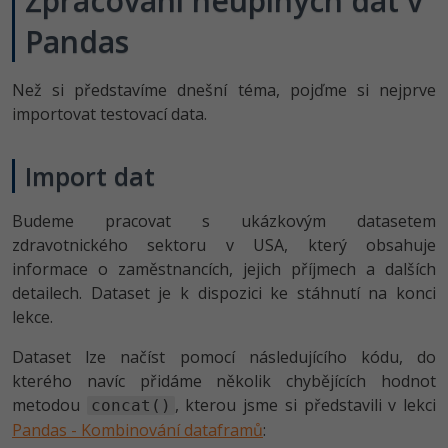
Zpracování neúplných dat v
Pandas
-41%
Copywriter
Algoritmy
-10%
WordPress specialista
Umělá inteligence (AI)
Než si představíme dnešní téma, pojďme si nejprve
importovat testovací data.
SEO specialista
Pro děti
Import dat
Více
Budeme pracovat s ukázkovým datasetem
Fórum
zdravotnického sektoru v USA, který obsahuje
informace o zaměstnancích, jejich příjmech a dalších
Kurzy e-commerce
detailech. Dataset je k dispozici ke stáhnutí na konci
lekce.
Testování softwaru
Kurzy designu
Dataset lze načíst pomocí následujícího kódu, do
-80%
Datová analýza
HTML/CSS
kterého navíc přidáme několik chybějících hodnot
Příběhy absolventů
metodou
, kterou jsme si představili v lekci
concat()
-80%
Digitální gramotnost
Blog
Photoshop
Pandas - Kombinování dataframů
: