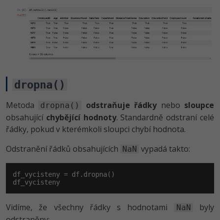
dropna()
Metoda
odstraňuje řádky
nebo
sloupce
dropna()
obsahující
chybějící hodnoty
. Standardně odstraní celé
řádky, pokud v kterémkoli sloupci chybí hodnota.
Odstranění řádků obsahujících
vypadá takto:
NaN
df_vycisteny = df.dropna()

df_vycisteny
Vidíme, že všechny řádky s hodnotami
byly
NaN
odstraněny: