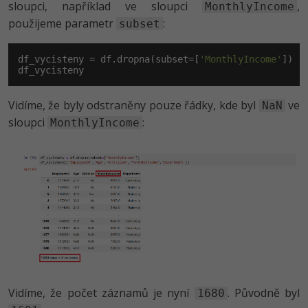
sloupci, například ve sloupci
,
MonthlyIncome
použijeme parametr
:
subset
df_vycisteny = df.dropna(subset=[
'MonthlyIncome'
])

df_vycisteny
Vidíme, že byly odstraněny pouze řádky, kde byl
ve
NaN
sloupci
:
MonthlyIncome
Vidíme, že počet záznamů je nyní
. Původně byl
1680