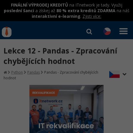
FINÁLNÍ VÝPRODEJ KREDITŮ
na ITnetwork je tady. Využij
poslední šanci
a získej až
80 % extra kreditů ZDARMA
na náš
interaktivní e-learning
.
Zjisti více:
IT kurzy
Od
0 Kč
Lekce 12 - Pandas - Zpracování
Přihlásit se
|
Registrovat
IT e-learning
Rekvalifikace a kurzy
chybějících hodnot
hrazené úřadem práce
Kurzy IT profesí
Python
Pandas
Pandas - Zpracování chybějících
Workshopy zdarma
hodnot
Junior programátor
Kurzy programování
Umělá inteligence v praxi
Školení
Programátor WWW aplikací
Jak začít?
Datová analýza v praxi
Základy programování
Školení dle technologií
-80%
Senior programátor
Java
Objektové programování - OOP
C# .NET
-80%
Front-end developer
C#.NET
Umělá inteligence
Java