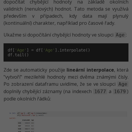
dopočítat chybějící hodnoty na základě okolních
validních (nenulových) hodnot. Tato metoda se využívá
především v případech, kdy data mají plynulý
(kontinuální) charakter, například pro časové řady.
Ukažme si dopočítání chybějící hodnoty ve sloupci
:
Age
df[
'Age'
] = df[
'Age'
].interpolate()

df.tail()
Zde se automaticky použije
lineární interpolace
, která
"vytvoří" mezilehlé hodnoty mezi dvěma známými čísly.
Po zobrazení dataframu uvidíme, že se ve sloupci
Age
doplnily chybějící záznamy (na indexech
a
)
1677
1679
podle okolních řádků: