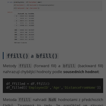
a
ffill()
bfill()
Metody
(forward fill) a
(backward fill)
ffill
bfill
nahrazují chybějící hodnoty podle
sousedních hodnot
:
df_ffilled = df.ffill()

df_filled[[
'EmployeeID'
,
'Age'
,
'DistanceFromHome'
]]
Metoda
nahradí
hodnotami z předchozích
ffill
NaN
řádků. Znamená to tedy, že například ve sloupci