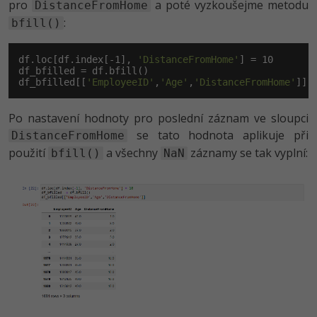
pro
a poté vyzkoušejme metodu
DistanceFromHome
:
bfill()
df.loc[df.index[-
1
], 
'DistanceFromHome'
] = 
10
df_bfilled = df.bfill()

df_bfilled[[
'EmployeeID'
,
'Age'
,
'DistanceFromHome'
]]
Po nastavení hodnoty pro poslední záznam ve sloupci
se tato hodnota aplikuje při
DistanceFromHome
použití
a všechny
záznamy se tak vyplní:
bfill()
NaN