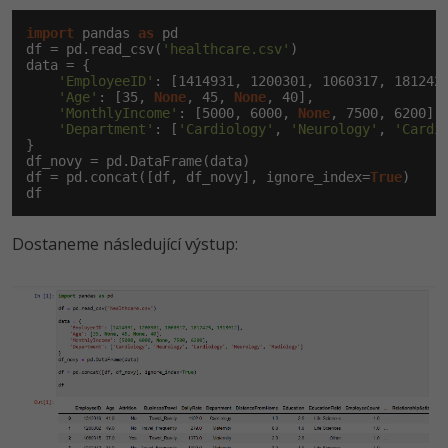
-30%
Kariéra
-80%
Marketing
Adobe Illustrator
import
 pandas 
as
 pd

df = pd.read_csv(
'healthcare.csv'
)

Pro firmy
-30%
WordPress
data = {

Adobe Lightroom
'EmployeeID'
: [
1414931
, 
1200301
, 
1060317
, 
181242
'Age'
: [
35
, 
None
, 
45
, 
None
, 
40
],

-30%
-15%
SEO
'MonthlyIncome'
: [
5000
, 
6000
, 
None
, 
7500
, 
6200
],

Adobe XD
'Department'
: [
'Cardiology'
, 
'Neurology'
, 
'Cardi
}

-25%
UX
df_novy = pd.DataFrame(data)

Adobe InDesign
df = pd.concat([df, df_novy], ignore_index=
True
)

df
Business
Adobe After Effects
Dostaneme následující výstup:
-25%
-80%
Kryptoměny
Blender
-30%
Copywriting
Inkscape
-80%
-80%
MS Office
Fotografování
Google Dokumenty
Video
Time management
Ostatní