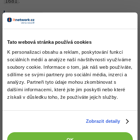
.
1681
fillna()
Metoda
nahrazuje chybějící hodnoty
fillna()
zadanou hodnotou
nebo
metodou
. Toto je užitečné,
Tato webová stránka používá cookies
pokud chceme nahradit
smysluplnou hodnotou
NaN
namísto jejich odstranění.
K personalizaci obsahu a reklam, poskytování funkcí
sociálních médií a analýze naší návštěvnosti využíváme
Kód pro nahrazení
pevnou hodnotou vypadá
NaN
soubory cookie. Informace o tom, jak náš web používáte,
takto:
sdílíme se svými partnery pro sociální média, inzerci a
analýzy. Partneři tyto údaje mohou zkombinovat s
df_vyplneny = df.fillna(
0
)

dalšími informacemi, které jste jim poskytli nebo které
df_vyplneny
získali v důsledku toho, že používáte jejich služby.
Všechny
hodnoty byly nahrazeny hodnotou
:
NaN
0
Zobrazit detaily
OK