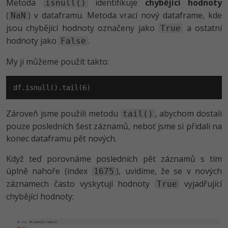
Metoda
identifikuje
chybějící hodnoty
isnull()
(
) v dataframu. Metoda vrací nový dataframe, kde
NaN
jsou chybějící hodnoty označeny jako
a ostatní
True
hodnoty jako
.
False
My ji můžeme použít takto:
df.isnull().tail(
6
)
Zároveň jsme použili metodu
, abychom dostali
tail()
pouze posledních šest záznamů, neboť jsme si přidali na
konec dataframu pět nových.
Když teď porovnáme posledních pět záznamů s tím
úplně nahoře (index
), uvidíme, že se v nových
1675
záznamech často vyskytují hodnoty
vyjadřující
True
chybějící hodnoty: