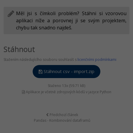
Měl jsi s čímkoli problém? Stáhni si vzorovou
aplikaci níže a porovnej ji se svým projektem,
chybu tak snadno najdeš.
Stáhnout
Stažením následujícího souboru souhlasíš s
licenčními podmínkami
Stáhnout csv - import.zip
Staženo 13x (59.71 kB)
Aplikace je včetně zdrojových kódů v jazyce Python
Předchozí článek
Pandas - Kombinování dataframů