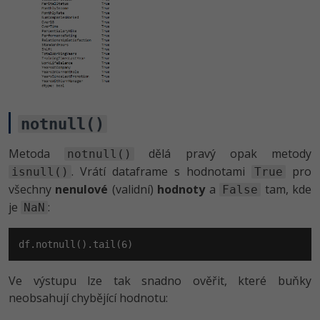
notnull()
Metoda
dělá pravý opak metody
notnull()
. Vrátí dataframe s hodnotami
pro
isnull()
True
všechny
nenulové
(validní)
hodnoty
a
tam, kde
False
je
:
NaN
df.notnull().tail(
6
)
Ve výstupu lze tak snadno ověřit, které buňky
neobsahují chybějící hodnotu: