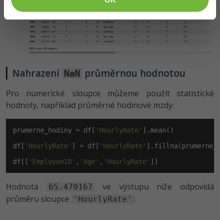
Nahrazení
průměrnou hodnotou
NaN
Pro numerické sloupce můžeme použít statistické
hodnoty, například průměrné hodinové mzdy:
prumerne_hodiny = df[
'HourlyRate'
].mean()

df[
'HourlyRate'
] = df[
'HourlyRate'
].fillna(prumerne_h
df[[
'EmployeeID'
,
'Age'
,
'HourlyRate'
]]
Hodnota
ve výstupu níže odpovídá
65.470167
průměru sloupce
:
'HourlyRate'