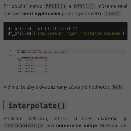
Při použití metod
a
můžeme také
ffill()
bfill()
nastavit
limit vyplňování
pomocí parametru
:
limit
df_bfilled = df.bfill(limit=
2
)

df_bfilled[[
'EmployeeID'
,
'Age'
,
'DistanceFromHome'
]].
Vidíme, že zbylé dva záznamy zůstaly s hodnotou
.
NaN
interpolate()
Poslední metodou, kterou si dnes ukážeme, je
pro
numerické údaje
. Metoda umí
interpolate()