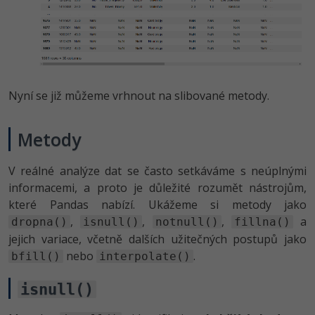
Windows
Fórum
Linux
Sítě
Nyní se již můžeme vrhnout na slibované metody.
Kybernetická bezpečnost
Metody
Elektronický podpis
V reálné analýze dat se často setkáváme s neúplnými
informacemi, a proto je důležité rozumět nástrojům,
Fórum
které Pandas nabízí. Ukážeme si metody jako
,
,
,
a
dropna()
isnull()
notnull()
fillna()
jejich variace, včetně dalších užitečných postupů jako
nebo
.
bfill()
interpolate()
isnull()