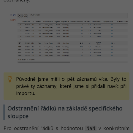
Původně jsme měli o pět záznamů více. Byly to
právě ty záznamy, které jsme si přidali navíc při
importu.
Odstranění řádků na základě specifického
sloupce
Pro odstranění řádků s hodnotou
v konkrétním
NaN