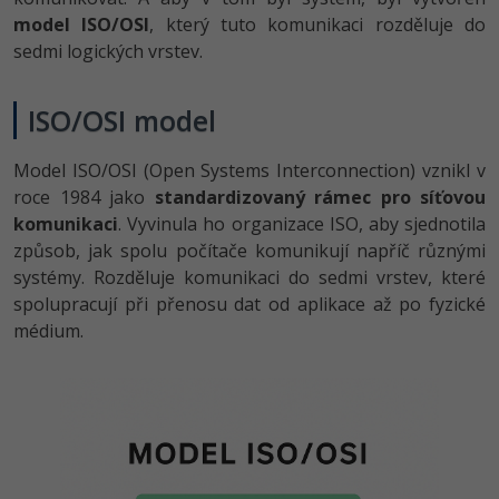
model ISO/OSI
, který tuto komunikaci rozděluje do
-41%
Copywriter
Algoritmy
Time management
sedmi logických vrstev.
-10%
WordPress specialista
Umělá inteligence (AI)
Windows
ISO/OSI model
SEO specialista
Pro děti
Linux
Model ISO/OSI (Open Systems Interconnection) vznikl v
roce 1984 jako
standardizovaný rámec pro síťovou
Více
Sítě
komunikaci
. Vyvinula ho organizace ISO, aby sjednotila
způsob, jak spolu počítače komunikují napříč různými
Fórum
Kybernetická bezpečnost
systémy. Rozděluje komunikaci do sedmi vrstev, které
spolupracují při přenosu dat od aplikace až po fyzické
Elektronický podpis
médium.
Fórum
Kurzy designu
-80%
HTML/CSS
Příběhy absolventů