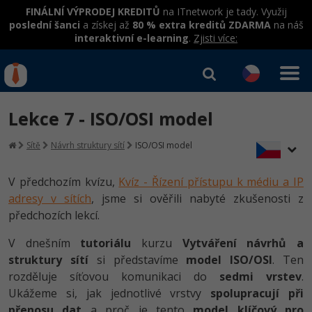
FINÁLNÍ VÝPRODEJ KREDITŮ
na ITnetwork je tady. Využij
poslední šanci
a získej až
80 % extra kreditů ZDARMA
na náš
interaktivní e-learning
.
Zjisti více:
IT kurzy
Od
0 Kč
Lekce 7 - ISO/OSI model
Přihlásit se
|
Registrovat
IT e-learning
Rekvalifikace a kurzy
Sítě
Návrh struktury sítí
ISO/OSI model
hrazené úřadem práce
Kurzy IT profesí
Workshopy zdarma
V předchozím kvízu,
Kvíz - Řízení přístupu k médiu a IP
Junior programátor
adresy v sítích
, jsme si ověřili nabyté zkušenosti z
Kurzy programování
Umělá inteligence v praxi
Školení
předchozích lekcí.
Programátor WWW aplikací
Jak začít?
Kurzy e-commerce
Datová analýza v praxi
Základy programování
V dnešním
tutoriálu
kurzu
Vytváření návrhů a
Školení dle technologií
-80%
Senior programátor
struktury sítí
Java
si představíme
model ISO/OSI
. Ten
Testování softwaru
Objektové programování - OOP
C# .NET
rozděluje síťovou komunikaci do
sedmi vrstev
.
-80%
Front-end developer
C#.NET
Ukážeme si, jak jednotlivé vrstvy
spolupracují při
Datová analýza
Umělá inteligence
Java
přenosu dat
a proč je tento
model klíčový pro