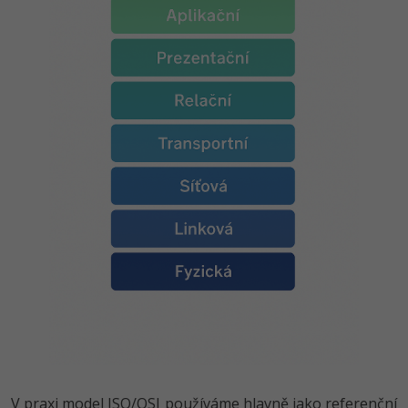
-80%
Blog
Photoshop
Kariéra
-80%
Adobe Illustrator
Pro firmy
-30%
Adobe Lightroom
-15%
Adobe XD
-25%
Adobe InDesign
Adobe After Effects
-80%
Blender
Inkscape
-80%
Fotografování
V praxi model ISO/OSI používáme hlavně jako referenční
Video