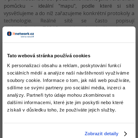
pomůcku – ideální "mapu", podle které si sítě
vysvětlujeme a do níž zařazujeme konkrétní protokoly a
Ostatní
technologie. Reálné sítě se často popisují
zjednodušeným TCP/IP modelem, který některé vrstvy
Fórum
ISO/OSI slučuje, ale my se nejdříve naučíme pracovat s
podrobnějším sedmivrstvým pohledem.
Tato webová stránka používá cookies
K personalizaci obsahu a reklam, poskytování funkcí
sociálních médií a analýze naší návštěvnosti využíváme
soubory cookie. Informace o tom, jak náš web používáte,
...konec náhledu článku...
sdílíme se svými partnery pro sociální média, inzerci a
Pokračuj dál
analýzy. Partneři tyto údaje mohou zkombinovat s
dalšími informacemi, které jste jim poskytli nebo které
Koupit PRO verzi
získali v důsledku toho, že používáte jejich služby.
Znalosti v hodnotě stovek tisíc získáš za pár korun
Zobrazit detaily