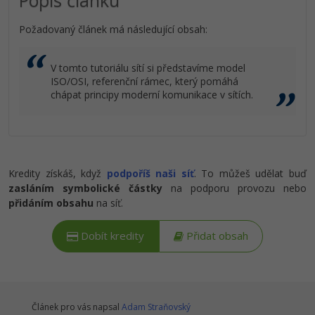
Popis článku
Požadovaný článek má následující obsah:
V tomto tutoriálu sítí si představíme model
ISO/OSI, referenční rámec, který pomáhá
chápat principy moderní komunikace v sítích.
Kredity získáš, když
podpoříš naši síť
. To můžeš udělat buď
zasláním symbolické částky
na podporu provozu nebo
přidáním obsahu
na síť.
Dobít kredity
Přidat obsah
Článek pro vás napsal
Adam Straňovský