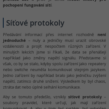
-80%
Vývojář mobilních aplikací
Python
pochopení fungování sítí
.
Digitální gramotnost
HTML5, CSS3, Bootstrap, SEO
PHP
-80%
-30%
Specialista na AI a bigdata
JavaScript
Marketing
Síťové protokoly
SQL a databáze
JavaScript
-80%
C# Game developer
PHP
WordPress
Testování a verzování
Python
Předávání informací přes internet rozhodně
není
-80%
-30%
Webdesigner
C++
SEO
jednoduché
– nuly a jedničky musí urazit obrovské
UML a návrhové vzory
HTML / CSS
vzdálenosti a projít nespočtem různých zařízení. V
-80%
Tester
Swift
UX
minulých lekcích jsme si říkali, že data se přenášejí
React
UML a návrhové vzory
například jako změny napětí signálu. Představme si
-80%
Systémový administrátor
Kotlin
Business
však, co by se stalo, kdyby spolu zařízení jako repeatery
Spring
MySQL/MariaDB
nebo switche neuměla komunikovat stejným jazykem.
-80%
-25%
Grafik / UX/UI návrhář
C
Kryptoměny
Jedno zařízení by například bralo jako jedničku zvýšení
ASP.NET MVC
MS-SQL
napětí, zatímco druhé snížení. Výsledkem by byl chaos,
-30%
3D grafik
VB.NET
Copywriting
ztráta dat nebo úplné selhání komunikace.
Django
SQLite
-80%
Projektový manažer
SQL
Aby se tomuto předešlo, vznikly
síťové protokoly
–
MS Office
Best practices
soubory pravidel, které určují, jak mají zařízení
-80%
Databázový analytik
Návrh SW
komunikovat. A aby v tom byl systém, byl vytvořen
Google Dokumenty