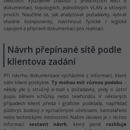
switchích. Využijeme znalosti z předchozích lekcí o
-80%
Vývojář mobilních aplikací
Python
Digitální gramotnost
dokumentaci, topologiích, jednotlivých VLAN a síťových
HTML5, CSS3, Bootstrap, SEO
PHP
prvcích. Naučíme se, jak analyzovat požadavky, vybrat
-80%
-30%
Specialista na AI a bigdata
JavaScript
Marketing
vhodné komponenty, navrhnout fyzické i logické
SQL a databáze
JavaScript
zapojení a připravit dokumentaci pro realizaci.
-80%
C# Game developer
PHP
WordPress
Testování a verzování
Python
-80%
-30%
Webdesigner
C++
Návrh přepínané sítě podle
SEO
UML a návrhové vzory
HTML / CSS
-80%
klientova zadání
Tester
Swift
UX
React
UML a návrhové vzory
-80%
Systémový administrátor
Kotlin
Business
Při návrhu dokumentace vycházíme z informací, které
Spring
MySQL/MariaDB
nám klient poskytne.
Ty mohou mít různou podobu
–
-80%
-25%
Grafik / UX/UI návrhář
C
Kryptoměny
někdy jde o stručný e-mail s požadavky, jindy o ústní
ASP.NET MVC
MS-SQL
popis během schůzky nebo telefonátu. V některých
-30%
3D grafik
VB.NET
Copywriting
případech klient předá i grafické podklady, například
Django
SQLite
půdorys budovy s vyznačenými učebnami, kancelářemi
-80%
Projektový manažer
SQL
MS Office
nebo technickými místnostmi. Naším úkolem je z těchto
Best practices
informací
sestavit návrh
, který jasně
rozlišuje
-80%
Databázový analytik
Návrh SW
Google Dokumenty