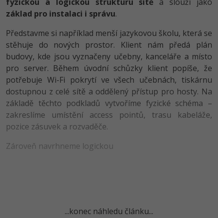
fyzickou a logickou strukturu sítě
a slouží jako
základ pro instalaci i správu
.
-41%
Copywriter
Algoritmy
Time management
Představme si například menší jazykovou školu, která se
-10%
WordPress specialista
Umělá inteligence (AI)
stěhuje do nových prostor. Klient nám předá plán
Windows
budovy, kde jsou vyznačeny učebny, kanceláře a místo
SEO specialista
Pro děti
Linux
pro server. Během úvodní schůzky klient popíše, že
potřebuje Wi-Fi pokrytí ve všech učebnách, tiskárnu
Více
Sítě
dostupnou z celé sítě a oddělený přístup pro hosty. Na
základě těchto podkladů vytvoříme fyzické schéma –
Fórum
Kybernetická bezpečnost
zakreslíme umístění access pointů, trasu kabeláže,
pozice zásuvek a rozvaděče.
Elektronický podpis
Zároveň navrhneme logickou
Fórum
Kurzy designu
-80%
HTML/CSS
Příběhy absolventů
...konec náhledu článku...