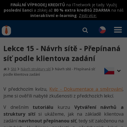
FINÁLNÍ VÝPRODEJ KREDITŮ
na ITnetwork je tady. Využij
poslední šanci
a získej až
80 % extra kreditů ZDARMA
na náš
interaktivní e-learning
.
Zjisti více:
IT kurzy
Od
0 Kč
Lekce 15 - Návrh sítě - Přepínaná
Přihlásit se
|
Registrovat
IT e-learning
Rekvalifikace a kurzy
síť podle klientova zadání
hrazené úřadem práce
Kurzy IT profesí
Sítě
Návrh struktury sítí
Návrh sítě - Přepínaná síť
Workshopy zdarma
podle klientova zadání
Junior programátor
Kurzy programování
Umělá inteligence v praxi
Školení
V předchozím kvízu,
Kvíz - Dokumentace a směrování
,
Programátor WWW aplikací
Jak začít?
Kurzy e-commerce
jsme si ověřili nabyté zkušenosti z předchozích lekcí.
Datová analýza v praxi
Základy programování
Školení dle technologií
-80%
Senior programátor
Java
Testování softwaru
V dnešním
tutoriálu
kurzu
Vytváření návrhů a
Objektové programování - OOP
C# .NET
struktury sítí
si ukážeme, jak na základě klientova
-80%
Front-end developer
C#.NET
Datová analýza
zadání
navrhnout přepínanou síť
, tedy síť založenou na
Umělá inteligence
Java