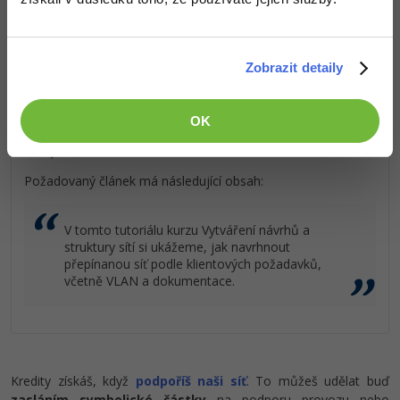
Kvalitní znalosti
v oblasti IT.
Dovednosti, které ti pomohou získat vysněnou a
dobře placenou práci
Ostatní
.
Zobrazit detaily
Fórum
OK
Popis článku
Požadovaný článek má následující obsah:
V tomto tutoriálu kurzu Vytváření návrhů a
struktury sítí si ukážeme, jak navrhnout
přepínanou síť podle klientových požadavků,
včetně VLAN a dokumentace.
Kredity získáš, když
podpoříš naši síť
. To můžeš udělat buď
zasláním symbolické částky
na podporu provozu nebo