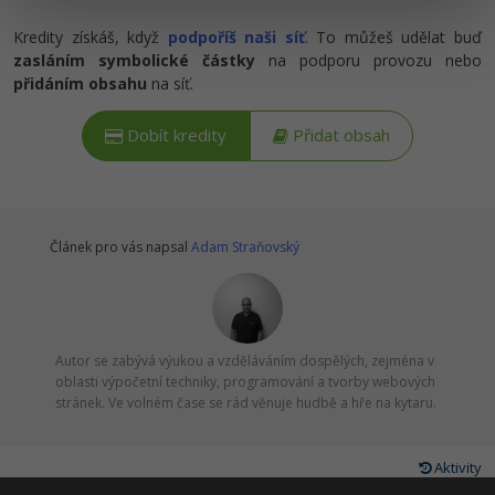
Kredity získáš, když
podpoříš naši síť
. To můžeš udělat buď
Ostatní
zasláním symbolické částky
na podporu provozu nebo
přidáním obsahu
na síť.
Fórum
Dobít kredity
Přidat obsah
Článek pro vás napsal
Adam Straňovský
Autor se zabývá výukou a vzděláváním dospělých, zejména v
oblasti výpočetní techniky, programování a tvorby webových
stránek. Ve volném čase se rád věnuje hudbě a hře na kytaru.
Aktivity