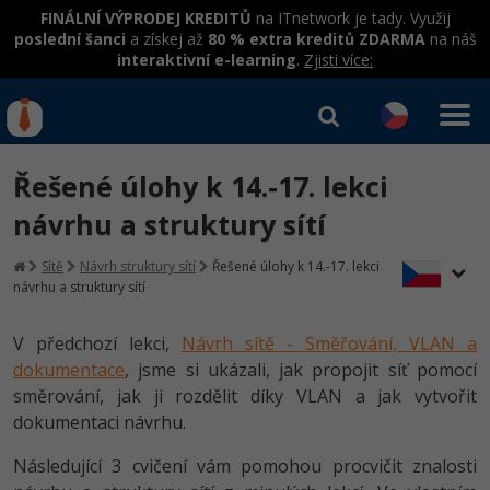
FINÁLNÍ VÝPRODEJ KREDITŮ
na ITnetwork je tady. Využij
poslední šanci
a získej až
80 % extra kreditů ZDARMA
na náš
interaktivní e-learning
.
Zjisti více:
IT kurzy
Od
0 Kč
Řešené úlohy k 14.-17. lekci
Přihlásit se
|
Registrovat
IT e-learning
Rekvalifikace a kurzy
návrhu a struktury sítí
hrazené úřadem práce
Kurzy IT profesí
Sítě
Návrh struktury sítí
Řešené úlohy k 14.-17. lekci
Workshopy zdarma
návrhu a struktury sítí
Junior programátor
Kurzy programování
Umělá inteligence v praxi
Školení
V předchozí lekci,
Návrh sítě - Směřování, VLAN a
Programátor WWW aplikací
Jak začít?
Kurzy e-commerce
dokumentace
, jsme si ukázali, jak propojit síť pomocí
Datová analýza v praxi
Základy programování
Školení dle technologií
směrování, jak ji rozdělit díky VLAN a jak vytvořit
-80%
Senior programátor
Java
Testování softwaru
dokumentaci návrhu.
Objektové programování - OOP
C# .NET
-80%
Front-end developer
C#.NET
Datová analýza
Následující 3 cvičení vám pomohou procvičit znalosti
Umělá inteligence
Java