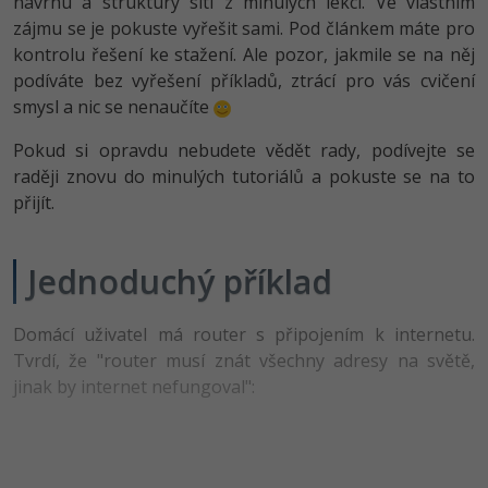
návrhu a struktury sítí z minulých lekcí. Ve vlastním
-80%
Vývojář mobilních aplikací
Python
Digitální gramotnost
zájmu se je pokuste vyřešit sami. Pod článkem máte pro
HTML5, CSS3, Bootstrap, SEO
PHP
kontrolu řešení ke stažení. Ale pozor, jakmile se na něj
-80%
-30%
Specialista na AI a bigdata
JavaScript
Marketing
podíváte bez vyřešení příkladů, ztrácí pro vás cvičení
SQL a databáze
JavaScript
smysl a nic se nenaučíte
-80%
C# Game developer
PHP
WordPress
Testování a verzování
Python
Pokud si opravdu nebudete vědět rady, podívejte se
-80%
-30%
Webdesigner
C++
raději znovu do minulých tutoriálů a pokuste se na to
SEO
UML a návrhové vzory
HTML / CSS
přijít.
-80%
Tester
Swift
UX
React
UML a návrhové vzory
-80%
Jednoduchý příklad
Systémový administrátor
Kotlin
Business
Spring
MySQL/MariaDB
-80%
-25%
Grafik / UX/UI návrhář
C
Kryptoměny
Domácí uživatel má router s připojením k internetu.
ASP.NET MVC
MS-SQL
Tvrdí, že "router musí znát všechny adresy na světě,
-30%
3D grafik
VB.NET
Copywriting
jinak by internet nefungoval":
Django
SQLite
-80%
Projektový manažer
SQL
MS Office
Best practices
-80%
Databázový analytik
Návrh SW
Google Dokumenty