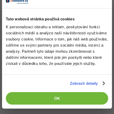
-80%
Blog
Photoshop
Přístup k jednotlivým lekcím dle způsobu pořízení.
Kvalitní znalosti
v oblasti IT.
Kariéra
-80%
Adobe Illustrator
Tato webová stránka používá cookies
Dovednosti, které ti pomohou získat vysněnou a
Pro firmy
dobře placenou práci
.
K personalizaci obsahu a reklam, poskytování funkcí
-30%
Adobe Lightroom
sociálních médií a analýze naší návštěvnosti využíváme
-15%
soubory cookie. Informace o tom, jak náš web používáte,
Adobe XD
sdílíme se svými partnery pro sociální média, inzerci a
-25%
analýzy. Partneři tyto údaje mohou zkombinovat s
Popis článku
Adobe InDesign
dalšími informacemi, které jste jim poskytli nebo které
získali v důsledku toho, že používáte jejich služby.
Adobe After Effects
Požadovaný článek má následující obsah:
-80%
Blender
Řešené úlohy k vytváření návrhů a struktury sítí
Zobrazit detaily
na téma směrování, návrh sítě a bezpečnost.
Úlohy jsou řazené dle obtížnosti s řešením ke
Inkscape
stažení.
OK
-80%
Fotografování
Video