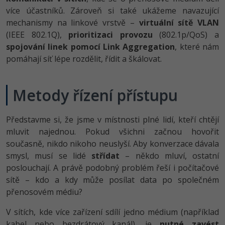
-80%
Vývojář mobilních aplikací
Python
více účastníků. Zároveň si také ukážeme navazující
Digitální gramotnost
HTML5, CSS3, Bootstrap, SEO
PHP
mechanismy na linkové vrstvě –
virtuální sítě VLAN
-80%
-30%
Specialista na AI a bigdata
JavaScript
(IEEE 802.1Q),
prioritizaci provozu
(802.1p/QoS) a
Marketing
SQL a databáze
JavaScript
spojování linek pomocí Link Aggregation
, které nám
-80%
C# Game developer
PHP
pomáhají síť lépe rozdělit, řídit a škálovat.
WordPress
Testování a verzování
Python
-80%
-30%
Webdesigner
C++
SEO
UML a návrhové vzory
Metody řízení přístupu
HTML / CSS
-80%
Tester
Swift
UX
React
UML a návrhové vzory
Představme si, že jsme v místnosti plné lidí, kteří chtějí
-80%
Systémový administrátor
Kotlin
Business
mluvit najednou. Pokud všichni začnou hovořit
Spring
MySQL/MariaDB
současně, nikdo nikoho neuslyší. Aby konverzace dávala
-80%
-25%
Grafik / UX/UI návrhář
C
Kryptoměny
smysl, musí se lidé
střídat
– někdo mluví, ostatní
ASP.NET MVC
MS-SQL
poslouchají. A právě podobný problém řeší i počítačové
-30%
3D grafik
VB.NET
Copywriting
sítě – kdo a kdy může posílat data po společném
Django
SQLite
přenosovém médiu?
-80%
Projektový manažer
SQL
MS Office
Best practices
V sítích, kde více zařízení sdílí jedno médium (například
-80%
Databázový analytik
Návrh SW
kabel nebo bezdrátový kanál), je
Google Dokumenty
nutné zavést