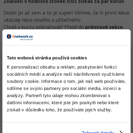
Znalosti v hodnotě stovek tisíc získáš za pár korun
-80%
Blog
Photoshop
Došel jsi až sem a to je super! Věříme, že ti první lekce
Kariéra
-80%
ukázaly něco nového a užitečného.
Adobe Illustrator
Chceš v kurzu pokračovat? Přejdi do
prémiové sekce
.
Pro firmy
-30%
Adobe Lightroom
-15%
Obsah článku spadá pod licenci
Premium
, koupí článku souhlasíš
Adobe XD
se
smluvními podmínkami
.
Tato webová stránka používá cookies
-25%
Adobe InDesign
K personalizaci obsahu a reklam, poskytování funkcí
sociálních médií a analýze naší návštěvnosti využíváme
Co od nás v dalších lekcích dostaneš?
Adobe After Effects
soubory cookie. Informace o tom, jak náš web používáte,
Přístup k jednotlivým lekcím dle způsobu pořízení.
-80%
sdílíme se svými partnery pro sociální média, inzerci a
Blender
Kvalitní znalosti
v oblasti IT.
analýzy. Partneři tyto údaje mohou zkombinovat s
Dovednosti, které ti pomohou získat vysněnou a
dalšími informacemi, které jste jim poskytli nebo které
Inkscape
dobře placenou práci
.
získali v důsledku toho, že používáte jejich služby.
-80%
Fotografování
Video
Zobrazit detaily