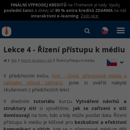
FINÁLNÍ VÝPRODEJ KREDITŮ
na ITnetwork je tady. Využij
poslední šanci
a získej až
80 % extra kreditů ZDARMA
na náš
interaktivní e-learning
.
Zjisti více:
IT kurzy
Od
0 Kč
Lekce 4 - Řízení přístupu k médiu
Přihlásit se
|
Registrovat
IT e-learning
Rekvalifikace a kurzy
Sítě
Návrh struktury sítí
Řízení přístupu k médiu
hrazené úřadem práce
Kurzy IT profesí
Workshopy zdarma
V předchozím kvízu,
Kvíz - Úvod, přenosová média a
Junior programátor
základní síťová zařízení
, jsme si ověřili nabyté
Kurzy programování
Umělá inteligence v praxi
Školení
zkušenosti z předchozích lekcí.
Programátor WWW aplikací
Jak začít?
Kurzy e-commerce
Datová analýza v praxi
Základy programování
V dnešním
tutoriálu
kurzu
Vytváření návrhů a
Školení dle technologií
-80%
Senior programátor
struktury sítí
Java
si vysvětlíme,
jak se zařízení v síti
Testování softwaru
Objektové programování - OOP
C# .NET
domlouvají
na tom, kdo a kdy může posílat data. Řízení
-80%
Front-end developer
C#.NET
přístupu k médiu je klíčové pro
bezkolizní a efektivní
Datová analýza
Umělá inteligence
Java
komunikaci v sítích
, kde se o přenosové médium dělí