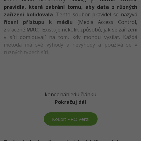
pravidla, která zabrání tomu, aby data z různých
-41%
Copywriter
Algoritmy
Time management
zařízení kolidovala
. Tento soubor pravidel se nazývá
řízení přístupu k médiu
(Media Access Control,
-10%
WordPress specialista
Umělá inteligence (AI)
Windows
zkráceně
MAC
). Existuje několik způsobů, jak se zařízení
v síti domlouvají na tom, kdy mohou vysílat. Každá
SEO specialista
Pro děti
Linux
metoda má své výhody a nevýhody a používá se v
různých typech sítí.
Více
Sítě
Fórum
Kybernetická bezpečnost
Elektronický podpis
...konec náhledu článku...
Pokračuj dál
Fórum
Koupit PRO verzi
Kurzy designu
-80%
HTML/CSS
Příběhy absolventů