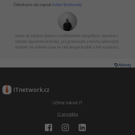
Článek pro vás napsal
Adam Straňovský
Autor se zabývá výukou a vzděláváním dospělých, zejména v
oblasti výpočetní techniky, programování a tvorby webových
stránek. Ve volném čase se rád věnuje hudbě a hře na kytaru.
Aktivity
ITnetwork.cz
Učíme národ IT
O projektu