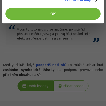
Popis článku
Ostatní
OK
Požadovaný článek má následující obsah:
Fórum
V tomto tutoriálu sítí se naučíme, jak sítě řídí
přístup k médiu (MAC) a jak zajišťují bezkolizní a
efektivní přenos dat mezi zařízeními.
Kredity získáš, když
podpoříš naši síť
. To můžeš udělat buď
zasláním symbolické částky
na podporu provozu nebo
přidáním obsahu
na síť.
Dobít kredity
Přidat obsah