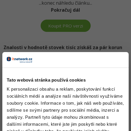
...konec náhledu článku...
-80%
Blog
Photoshop
Pokračuj dál
Kariéra
-80%
Adobe Illustrator
Koupit PRO verzi
Pro firmy
-30%
Adobe Lightroom
-15%
Znalosti v hodnotě stovek tisíc získáš za pár korun
Adobe XD
Došel jsi až sem a to je super! Věříme, že ti první lekce
-25%
Adobe InDesign
ukázaly něco nového a užitečného.
Chceš v kurzu pokračovat? Přejdi do
prémiové sekce
.
Adobe After Effects
Tato webová stránka používá cookies
-80%
Blender
K personalizaci obsahu a reklam, poskytování funkcí
Obsah článku spadá pod licenci
Premium
, koupí článku souhlasíš
sociálních médií a analýze naší návštěvnosti využíváme
se
smluvními podmínkami
.
Inkscape
soubory cookie. Informace o tom, jak náš web používáte,
sdílíme se svými partnery pro sociální média, inzerci a
-80%
Fotografování
analýzy. Partneři tyto údaje mohou zkombinovat s
Co od nás v dalších lekcích dostaneš?
dalšími informacemi, které jste jim poskytli nebo které
Video