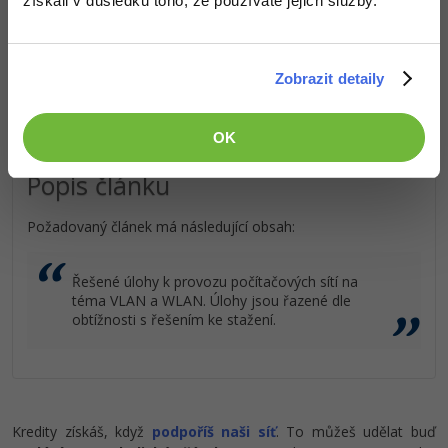
získali v důsledku toho, že používáte jejich služby.
Přístup k jednotlivým lekcím dle způsobu pořízení.
Kvalitní znalosti
v oblasti IT.
Ostatní
Dovednosti, které ti pomohou získat vysněnou a
dobře placenou práci
.
Zobrazit detaily
Fórum
OK
Popis článku
Požadovaný článek má následující obsah:
Řešené úlohy k provozu počítačových sítí na
téma VLAN a WLAN. Úlohy jsou řazené dle
obtížnosti s řešením ke stažení.
Kredity získáš, když
podpoříš naši síť
. To můžeš udělat buď