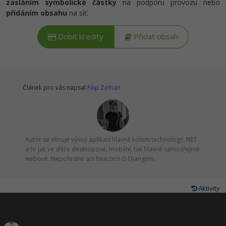
zasláním symbolické částky
na podporu provozu nebo
přidáním obsahu
na síť.
Dobít kredity
Přidat obsah
Článek pro vás napsal
Filip Zeman
Autor se věnuje vývoji aplikací hlavně kolem technologií .NET
a to jak ve sféře desktopové, mobilní, tak hlavně samozřejmě
webové. Nepohrdne ani Reactem či Djangem.
Aktivity