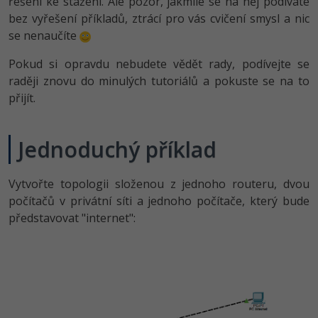
řešení ke stažení. Ale pozor, jakmile se na něj podíváte
-80%
Vývojář mobilních aplikací
Python
Digitální gramotnost
bez vyřešení příkladů, ztrácí pro vás cvičení smysl a nic
HTML5, CSS3, Bootstrap, SEO
PHP
se nenaučíte
-80%
-30%
Specialista na AI a bigdata
JavaScript
Marketing
SQL a databáze
JavaScript
Pokud si opravdu nebudete vědět rady, podívejte se
-80%
C# Game developer
PHP
raději znovu do minulých tutoriálů a pokuste se na to
WordPress
Testování a verzování
Python
přijít.
-80%
-30%
Webdesigner
C++
SEO
UML a návrhové vzory
HTML / CSS
-80%
Jednoduchý příklad
Tester
Swift
UX
React
UML a návrhové vzory
-80%
Systémový administrátor
Kotlin
Business
Vytvořte topologii složenou z jednoho routeru, dvou
Spring
MySQL/MariaDB
počítačů v privátní síti a jednoho počítače, který bude
-80%
-25%
Grafik / UX/UI návrhář
C
Kryptoměny
představovat "internet":
ASP.NET MVC
MS-SQL
-30%
3D grafik
VB.NET
Copywriting
Django
SQLite
-80%
Projektový manažer
SQL
MS Office
Best practices
-80%
Databázový analytik
Návrh SW
Google Dokumenty