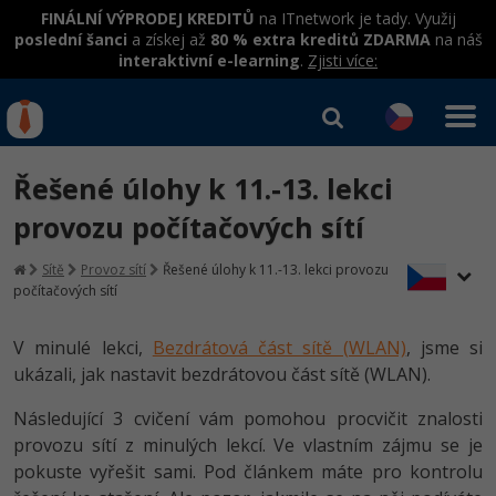
FINÁLNÍ VÝPRODEJ KREDITŮ
na ITnetwork je tady. Využij
poslední šanci
a získej až
80 % extra kreditů ZDARMA
na náš
interaktivní e-learning
.
Zjisti více:
IT kurzy
Od
0 Kč
Řešené úlohy k 11.-13. lekci
Přihlásit se
|
Registrovat
IT e-learning
Rekvalifikace a kurzy
provozu počítačových sítí
hrazené úřadem práce
Kurzy IT profesí
Sítě
Provoz sítí
Řešené úlohy k 11.-13. lekci provozu
Workshopy zdarma
počítačových sítí
Junior programátor
Kurzy programování
Umělá inteligence v praxi
Školení
V minulé lekci,
Bezdrátová část sítě (WLAN)
, jsme si
Programátor WWW aplikací
Jak začít?
Kurzy e-commerce
ukázali, jak nastavit bezdrátovou část sítě (WLAN).
Datová analýza v praxi
Základy programování
Školení dle technologií
-80%
Senior programátor
Java
Testování softwaru
Následující 3 cvičení vám pomohou procvičit znalosti
Objektové programování - OOP
C# .NET
provozu sítí z minulých lekcí. Ve vlastním zájmu se je
-80%
Front-end developer
C#.NET
Datová analýza
pokuste vyřešit sami. Pod článkem máte pro kontrolu
Umělá inteligence
Java