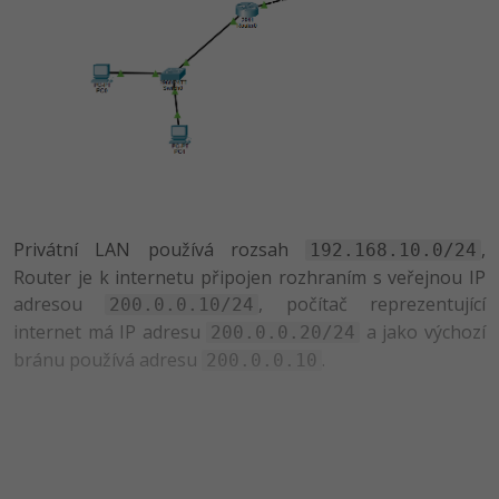
-41%
Copywriter
Algoritmy
Time management
-10%
WordPress specialista
Umělá inteligence (AI)
Windows
SEO specialista
Pro děti
Linux
Více
Sítě
Privátní LAN používá rozsah
,
192.168.10.0/24
Fórum
Kybernetická bezpečnost
Router je k internetu připojen rozhraním s veřejnou IP
adresou
, počítač reprezentující
200.0.0.10/24
Elektronický podpis
internet má IP adresu
a jako výchozí
200.0.0.20/24
bránu používá adresu
.
200.0.0.10
Fórum
Kurzy designu
-80%
HTML/CSS
Příběhy absolventů