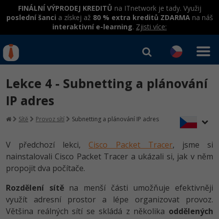
FINÁLNÍ VÝPRODEJ KREDITŮ
na ITnetwork je tady. Využij
poslední šanci
a získej až
80 % extra kreditů ZDARMA
na náš
interaktivní e-learning
.
Zjisti více:
IT kurzy
Od
0 Kč
Lekce 4 - Subnetting a plánování
Přihlásit se
|
Registrovat
IT e-learning
Rekvalifikace a kurzy
IP adres
hrazené úřadem práce
Kurzy IT profesí
Sítě
Provoz sítí
Subnetting a plánování IP adres
Workshopy zdarma
Junior programátor
Kurzy programování
Umělá inteligence v praxi
V předchozí lekci,
Cisco Packet Tracer
, jsme si
Školení
nainstalovali Cisco Packet Tracer a ukázali si, jak v něm
Programátor WWW aplikací
Jak začít?
Kurzy e-commerce
Datová analýza v praxi
propojit dva počítače.
Základy programování
Školení dle technologií
-80%
Senior programátor
Java
Testování softwaru
Rozdělení sítě
na menší části umožňuje efektivněji
Objektové programování - OOP
C# .NET
využít adresní prostor a lépe organizovat provoz.
-80%
Front-end developer
C#.NET
Datová analýza
Většina reálných sítí se skládá z několika
oddělených
Umělá inteligence
Java