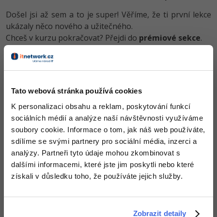
-80%
Blog
Photoshop
Došel jsi až sem a to je super! Věříme, že ti první lekce
ukázaly něco nového a užitečného.
Kariéra
-80%
Adobe Illustrator
Chceš v kurzu pokračovat? Přejdi do
prémiové sekce
.
Pro firmy
-30%
Adobe Lightroom
Obsah článku spadá pod licenci
Premium
, koupí článku souhlasíš
-15%
Adobe XD
se
smluvními podmínkami
.
Tato webová stránka používá cookies
-25%
Adobe InDesign
K personalizaci obsahu a reklam, poskytování funkcí
Co od nás v dalších lekcích dostaneš?
sociálních médií a analýze naší návštěvnosti využíváme
Adobe After Effects
soubory cookie. Informace o tom, jak náš web používáte,
Přístup k jednotlivým lekcím dle způsobu pořízení.
sdílíme se svými partnery pro sociální média, inzerci a
-80%
Kvalitní znalosti
v oblasti IT.
Blender
analýzy. Partneři tyto údaje mohou zkombinovat s
Dovednosti, které ti pomohou získat vysněnou a
dalšími informacemi, které jste jim poskytli nebo které
dobře placenou práci
.
Inkscape
získali v důsledku toho, že používáte jejich služby.
-80%
Fotografování
Zobrazit detaily
Video