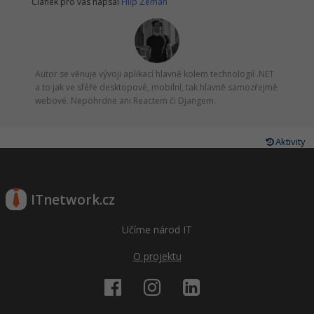
Článek pro vás napsal
Filip Zeman
Autor se věnuje vývoji aplikací hlavně kolem technologií .NET
a to jak ve sféře desktopové, mobilní, tak hlavně samozřejmě
webové. Nepohrdne ani Reactem či Djangem.
Aktivity
ITnetwork.cz
Učíme národ IT
O projektu