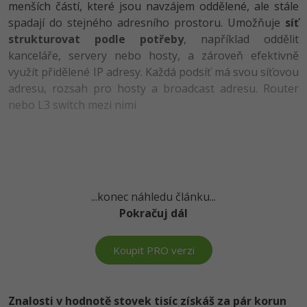
menších částí, které jsou navzájem oddělené, ale stále
-41%
spadají do stejného adresního prostoru. Umožňuje
síť
Copywriter
Algoritmy
Time management
strukturovat podle potřeby
, například oddělit
-10%
kanceláře, servery nebo hosty, a zároveň efektivně
WordPress specialista
Umělá inteligence (AI)
Windows
využít přidělené IP adresy. Každá podsíť má svou síťovou
adresu, rozsah pro hosty a broadcast adresu. Router
SEO specialista
Pro děti
Linux
nebo L3 switch mezi nimi
Více
Sítě
Fórum
Kybernetická bezpečnost
Elektronický podpis
...konec náhledu článku...
Pokračuj dál
Fórum
Koupit PRO verzi
Kurzy designu
-80%
HTML/CSS
Příběhy absolventů
Znalosti v hodnotě stovek tisíc získáš za pár korun