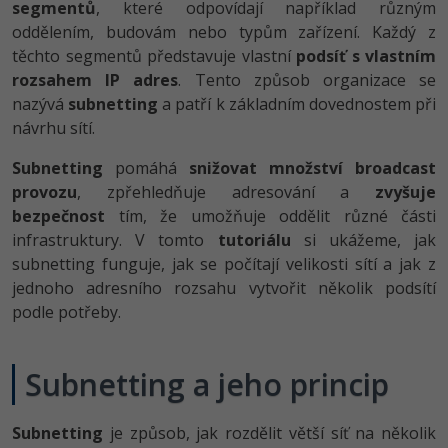
segmentů
, které odpovídají například různým
-80%
Vývojář mobilních aplikací
Python
Digitální gramotnost
oddělením, budovám nebo typům zařízení. Každý z
HTML5, CSS3, Bootstrap, SEO
PHP
těchto segmentů představuje vlastní
podsíť s vlastním
-80%
-30%
Specialista na AI a bigdata
JavaScript
Marketing
rozsahem IP adres
. Tento způsob organizace se
SQL a databáze
JavaScript
nazývá
subnetting
a patří k základním dovednostem při
-80%
C# Game developer
PHP
WordPress
návrhu sítí.
Testování a verzování
Python
-80%
-30%
Webdesigner
C++
SEO
Subnetting
pomáhá
snižovat množství broadcast
UML a návrhové vzory
HTML / CSS
provozu
, zpřehledňuje adresování a
zvyšuje
-80%
Tester
Swift
UX
bezpečnost
tím, že umožňuje oddělit různé části
React
UML a návrhové vzory
infrastruktury. V tomto
tutoriálu
si ukážeme, jak
-80%
Systémový administrátor
Kotlin
Business
subnetting funguje, jak se počítají velikosti sítí a jak z
Spring
MySQL/MariaDB
jednoho adresního rozsahu vytvořit několik podsítí
-80%
-25%
Grafik / UX/UI návrhář
C
Kryptoměny
podle potřeby.
ASP.NET MVC
MS-SQL
-30%
3D grafik
VB.NET
Copywriting
Django
SQLite
Subnetting a jeho princip
-80%
Projektový manažer
SQL
MS Office
Best practices
Subnetting
je způsob, jak rozdělit větší síť na několik
-80%
Databázový analytik
Návrh SW
Google Dokumenty