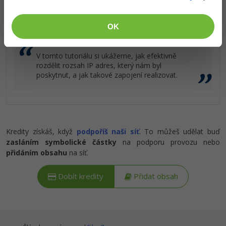
Popis článku
Ostatní
OK
Požadovaný článek má následující obsah:
Fórum
V tomto tutoriálu si ukážeme, jak efektivně
rozdělit rozsah IP adres, který nám byl
poskytnut, a jak takové zapojení realizovat.
Kredity získáš, když
podpoříš naši síť
. To můžeš udělat buď
zasláním symbolické částky
na podporu provozu nebo
přidáním obsahu
na síť.
Dobít kredity
Přidat obsah