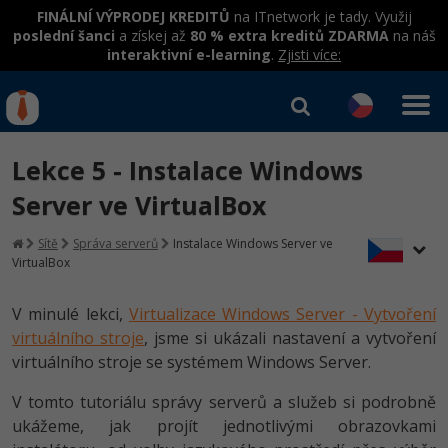
FINÁLNÍ VÝPRODEJ KREDITŮ
na ITnetwork je tady. Využij
poslední šanci
a získej až
80 % extra kreditů ZDARMA
na náš
interaktivní e-learning
.
Zjisti více:
IT kurzy
Od
0 Kč
Lekce 5 - Instalace Windows
Přihlásit se
|
Registrovat
IT e-learning
Rekvalifikace a kurzy
Server ve VirtualBox
hrazené úřadem práce
Kurzy IT profesí
Sítě
Správa serverů
Instalace Windows Server ve
Workshopy zdarma
VirtualBox
Junior programátor
Kurzy programování
Umělá inteligence v praxi
Školení
V minulé lekci,
Virtualizace Windows Server - Vytvoření
Programátor WWW aplikací
Jak začít?
Kurzy e-commerce
virtuálního stroje
, jsme si ukázali nastavení a vytvoření
Datová analýza v praxi
Základy programování
Školení dle technologií
virtuálního stroje se systémem Windows Server.
-80%
Senior programátor
Java
Testování softwaru
Objektové programování - OOP
C# .NET
V tomto tutoriálu správy serverů a služeb si podrobně
-80%
Front-end developer
C#.NET
Datová analýza
ukážeme, jak projít jednotlivými obrazovkami
Umělá inteligence
Java