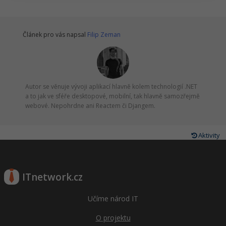
Ostatní
Článek pro vás napsal
Filip Zeman
Fórum
Autor se věnuje vývoji aplikací hlavně kolem technologií .NET
a to jak ve sféře desktopové, mobilní, tak hlavně samozřejmě
webové. Nepohrdne ani Reactem či Djangem.
Aktivity
ITnetwork.cz
Učíme národ IT
O projektu