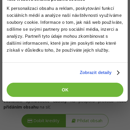
-80%
Blog
Photoshop
K personalizaci obsahu a reklam, poskytování funkcí
sociálních médií a analýze naší návštěvnosti využíváme
Kariéra
-80%
Adobe Illustrator
Popis článku
soubory cookie. Informace o tom, jak náš web používáte,
Pro firmy
sdílíme se svými partnery pro sociální média, inzerci a
-30%
Adobe Lightroom
Požadovaný článek má následující obsah:
analýzy. Partneři tyto údaje mohou zkombinovat s
dalšími informacemi, které jste jim poskytli nebo které
-15%
Adobe XD
získali v důsledku toho, že používáte jejich služby.
V tutoriálu si ukážeme jak dokončit instalaci
operačního systému Windows Server 2025 do
-25%
Adobe InDesign
virtuálního počítače vytvořeného ve VirtualBox.
Zobrazit detaily
Adobe After Effects
-80%
Blender
OK
Kredity získáš, když
podpoříš naši síť
. To můžeš udělat buď
zasláním symbolické částky
na podporu provozu nebo
Inkscape
přidáním obsahu
na síť.
-80%
Fotografování
Dobít kredity
Přidat obsah
Video