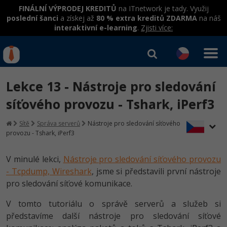
FINÁLNÍ VÝPRODEJ KREDITŮ
na ITnetwork je tady. Využij
poslední šanci
a získej až
80 % extra kreditů ZDARMA
na náš
interaktivní e-learning
.
Zjisti více:
IT kurzy
Od
0 Kč
Lekce 13 - Nástroje pro sledování
Přihlásit se
|
Registrovat
IT e-learning
Rekvalifikace a kurzy
síťového provozu - Tshark, iPerf3
hrazené úřadem práce
Kurzy IT profesí
Sítě
Správa serverů
Nástroje pro sledování síťového
Workshopy zdarma
provozu - Tshark, iPerf3
Junior programátor
Kurzy programování
Umělá inteligence v praxi
Školení
V minulé lekci,
Nástroje pro sledování síťového provozu
Programátor WWW aplikací
Jak začít?
Kurzy e-commerce
- Tcpdump, Wireshark
, jsme si představili první nástroje
Datová analýza v praxi
Základy programování
Školení dle technologií
pro sledování síťové komunikace.
-80%
Senior programátor
Java
Testování softwaru
Objektové programování - OOP
C# .NET
V tomto tutoriálu o správě serverů a služeb si
-80%
Front-end developer
C#.NET
Datová analýza
představíme další nástroje pro sledování síťové
Umělá inteligence
Java