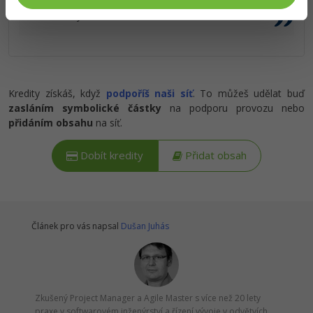
Tshark, iPerf3 a monitoring a bezpečnostní
zásady.
Ostatní
Fórum
Kredity získáš, když
podpoříš naši síť
. To můžeš udělat buď
zasláním symbolické částky
na podporu provozu nebo
přidáním obsahu
na síť.
Dobít kredity
Přidat obsah
Článek pro vás napsal
Dušan Juhás
Zkušený Project Manager a Agile Master s více než 20 lety
praxe v softwarovém inženýrství a řízení vývoje v odvětvích