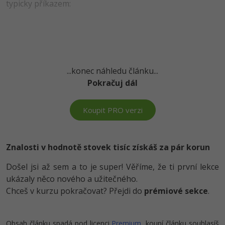
typicky příkazem:
-41%
Copywriter
Algoritmy
Time management
-10%
WordPress specialista
Umělá inteligence (AI)
Windows
SEO specialista
Pro děti
Linux
...konec náhledu článku...
Pokračuj dál
Více
Sítě
Koupit PRO verzi
Fórum
Kybernetická bezpečnost
Elektronický podpis
Znalosti v hodnotě stovek tisíc získáš za pár korun
Fórum
Došel jsi až sem a to je super! Věříme, že ti první lekce
ukázaly něco nového a užitečného.
Chceš v kurzu pokračovat? Přejdi do
prémiové sekce
.
Kurzy designu
-80%
HTML/CSS
Příběhy absolventů
Obsah článku spadá pod licenci
Premium
, koupí článku souhlasíš