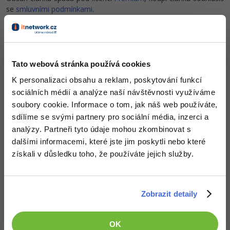
-80%
se
smluvními podmínkami
.
Blog
Photoshop
Kariéra
-80%
Adobe Illustrator
Co od nás v dalších lekcích dostaneš?
Pro firmy
-30%
Adobe Lightroom
Tato webová stránka používá cookies
Přístup k jednotlivým lekcím dle způsobu pořízení.
-15%
Kvalitní znalosti
v oblasti IT.
K personalizaci obsahu a reklam, poskytování funkcí
Adobe XD
Dovednosti, které ti pomohou získat vysněnou a
sociálních médií a analýze naší návštěvnosti využíváme
dobře placenou práci
.
-25%
soubory cookie. Informace o tom, jak náš web používáte,
Adobe InDesign
sdílíme se svými partnery pro sociální média, inzerci a
analýzy. Partneři tyto údaje mohou zkombinovat s
Adobe After Effects
dalšími informacemi, které jste jim poskytli nebo které
-80%
získali v důsledku toho, že používáte jejich služby.
Blender
Popis článku
Inkscape
Požadovaný článek má následující obsah:
Zobrazit detaily
-80%
Fotografování
V tutoriálu si představíme nástroje pro sledování
síťové komunikace: analýza paketů a toků s
OK
Video