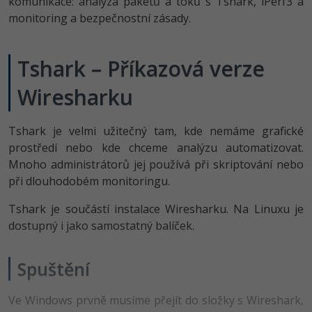
komunikace: analýza paketů a toků s Tshark, iPerf3 a
-80%
Vývojář mobilních aplikací
Python
Digitální gramotnost
monitoring a bezpečnostní zásady.
HTML5, CSS3, Bootstrap, SEO
PHP
-80%
-30%
Specialista na AI a bigdata
JavaScript
Marketing
SQL a databáze
Tshark – Příkazová verze
JavaScript
-80%
C# Game developer
PHP
WordPress
Wiresharku
Testování a verzování
Python
-80%
-30%
Webdesigner
C++
SEO
UML a návrhové vzory
HTML / CSS
Tshark je velmi užitečný tam, kde nemáme grafické
-80%
Tester
Swift
UX
prostředí nebo kde chceme analýzu automatizovat.
React
UML a návrhové vzory
Mnoho administrátorů jej používá při skriptování nebo
-80%
Systémový administrátor
Kotlin
Business
při dlouhodobém monitoringu.
Spring
MySQL/MariaDB
-80%
-25%
Grafik / UX/UI návrhář
Tshark je součástí instalace Wiresharku. Na Linuxu je
C
Kryptoměny
ASP.NET MVC
dostupný i jako samostatný balíček.
MS-SQL
-30%
3D grafik
VB.NET
Copywriting
Django
SQLite
Spuštění
-80%
Projektový manažer
SQL
MS Office
Best practices
Ve Windows prvně musíme přejít do složky s Wireshark,
-80%
Databázový analytik
Návrh SW
Google Dokumenty