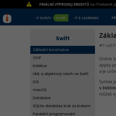
FINÁLNÍ VÝPRODEJ KREDITŮ
na ITnetwork je
IT KURZY
IT E-LEARNING
PŘ
od
0 Kč
Zákla
Swift
Swift
Základní konstrukce
OOP
Online k
appky p
Kolekce
a je urč
UML a objektový návrh ve Swift
Syntax j
iOS
v češtin
macOS
můžeš vy
Databáze
SQLite databáze krok za krokem
Paralelní programování