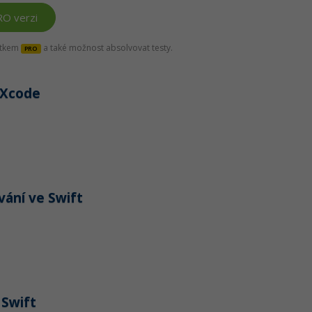
RO verzi
títkem
a také možnost absolvovat testy.
PRO
 Xcode
ání ve Swift
 Swift