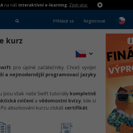
MA
na náš
interaktivní e-learning
.
Zjisti více:
Přihlásit se
Registrovat
e kurz
Swift
pro úplné začátečníky. Chceš vyvíjet
ší a nejmodernější programovací jazyky
u jsou však naše Swift tutoriály
kompletně
ktická cvičení
a
vědomostní kvízy
, kde si
. Po absolvování kurzu získáš
certifikát
.