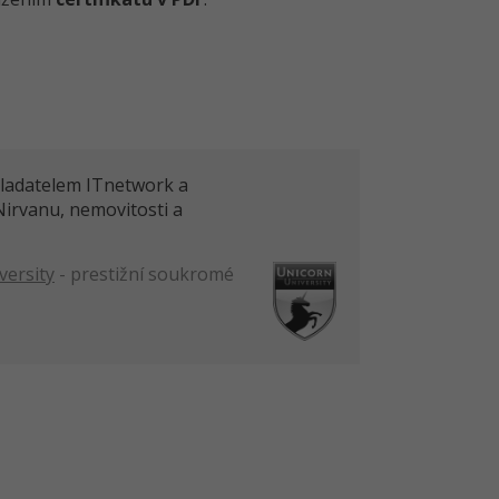
akladatelem ITnetwork a
Nirvanu, nemovitosti a
versity
- prestižní soukromé