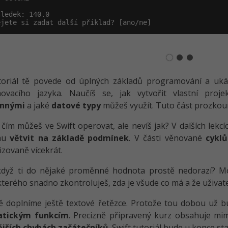
ledek: 140.0

ejete si zadat další příklad? [ano/ne]
utoriál tě povede od úplných základů programování a uká
ovacího jazyka. Naučíš se, jak vytvořit vlastní proje
nnými
a jaké
datové typy
můžeš využít. Tuto část prozko
s čím můžeš ve Swift operovat, ale nevíš jak? V dalších lekcí
mu
větvit na základě podmínek
. V části věnované
cykl
zovaně vícekrát.
 když ti do nějaké proměnné hodnota prostě nedorazí? M
terého snadno zkontroluješ, zda je všude co má a že uživat
 doplníme ještě textové řetězce. Protože tou dobou už b
tickým funkcím
. Precizně připravený kurz obsahuje mi
ějších chybách začátečníků
. Swift tutoriál bude u konce s