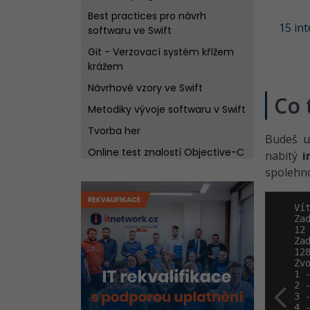
Best practices pro návrh
15 int
softwaru ve Swift
Git - Verzovací systém křížem
krážem
Návrhové vzory ve Swift
Co 
Metodiky vývoje softwaru v Swift
Tvorba her
Budeš 
Online test znalostí Objective-C
nabitý
i
spolehn
Vít
Zad
12

Zad
128
Zvo
1 -
2 -
3 -
4 -