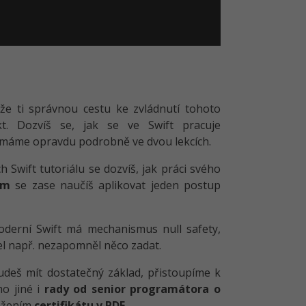
že ti správnou cestu ke zvládnutí tohoto
kt. Dozvíš se, jak se ve Swift pracuje
umáme opravdu podrobně ve dvou lekcích.
ch Swift tutoriálu se dozvíš, jak práci svého
ům
se zase naučíš aplikovat jeden postup
oderní Swift má mechanismus null safety,
el např. nezapomněl něco zadat.
udeš mít dostatečný základ, přistoupíme k
mo jiné i
rady od senior programátora o
tažením
certifikátu v PDF
.