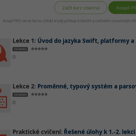
Začít kurz zdarma
Koupit P
Koupí PRO verze kurzu získáš trvalý přístup k lekcím a cvičením označeným š
Lekce 1:
Úvod do jazyka Swift, platformy a
ZDARMA
Lekce 2:
Proměnné, typový systém a parsov
ZDARMA
Praktické cvičení:
Řešené úlohy k 1.-2. lekci