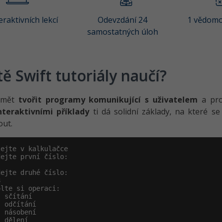
eraktivních lekcí
Odevzdání 24
1 vědomo
samostatných úloh
tě Swift tutoriály naučí?
umět
tvořit programy
komunikující s uživatelem
a pro
nteraktivními příklady
ti dá solidní základy, na které s
out.
ejte v kalkulačce

ejte první číslo:

ejte druhé číslo:



lte si operaci:

 sčítání

 odčítání

 násobení

 dělení
