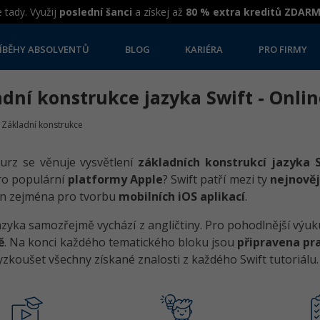
 tady. Využij
poslední šanci
a získej až
80 % extra kreditů ZDAR
ÍBĚHY ABSOLVENTŮ
BLOG
KARIÉRA
PRO FIRMY
dní konstrukce jazyka Swift - Onlin
Základní konstrukce
urz se věnuje vysvětlení
základních konstrukcí jazyka 
ro populární
platformy Apple
? Swift patří mezi ty
nejnověj
en zejména pro tvorbu
mobilních iOS aplikací
.
azyka samozřejmě vychází z angličtiny. Pro pohodlnější výuk
ě
. Na konci každého tematického bloku jsou
připravena pra
zkoušet všechny získané znalosti z každého Swift tutoriálu