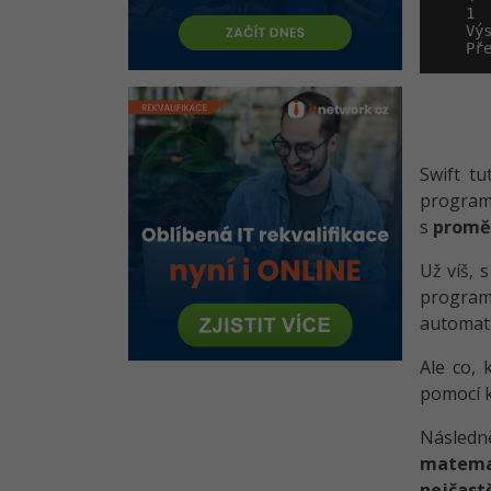
1

Výs
Př
Swift t
program
s
promě
Už víš, 
progra
automati
Ale co,
pomocí k
Následně
matema
nejčast