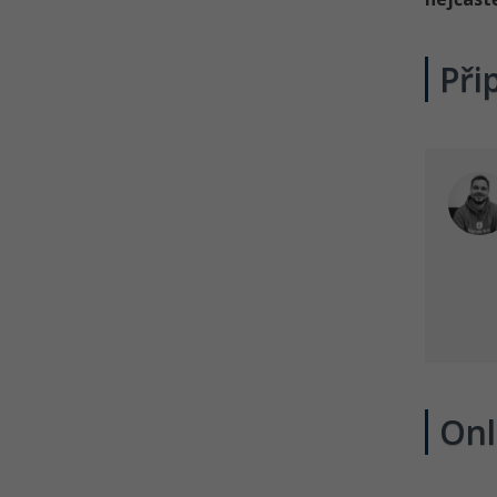
Při
Onl