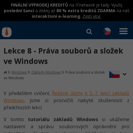
FINÁLNÍ VÝPRODEJ KREDITŮ
na ITnetwork je tady. Využij
poslední šanci
a získej až
80 % extra kreditů ZDARMA
na náš
interaktivní e-learning
.
Zjisti více:
IT kurzy
Od
0 Kč
Lekce 8 - Práva souborů a složek
Přihlásit se
|
Registrovat
IT e-learning
Rekvalifikace a kurzy
ve Windows
hrazené úřadem práce
Kurzy IT profesí
Windows
Základy Windows
Práva souborů a složek
Workshopy zdarma
ve Windows
Junior programátor
Kurzy programování
Umělá inteligence v praxi
Školení
V předešlém cvičení,
Řešené úlohy k 5.-7. lekci základů
Programátor WWW aplikací
Jak začít?
Kurzy e-commerce
Windows
, jsme si procvičili nabyté zkušenosti z
Datová analýza v praxi
Základy programování
Školení dle technologií
předchozích lekcí.
-80%
Senior programátor
Java
Testování softwaru
Objektové programování - OOP
C# .NET
V tomto
tutoriálu základů Windows
si ukážeme
-80%
Front-end developer
C#.NET
Datová analýza
nastavení a správu souborových oprávnění pro
Umělá inteligence
Java