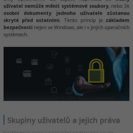
uživatel nemůže měnit systémové soubory
, nebo že
-41%
Copywriter
Algoritmy
osobní dokumenty jednoho uživatele zůstanou
Time management
skryté před ostatními
. Tento princip je
základem
-10%
WordPress specialista
Umělá inteligence (AI)
bezpečnosti
Windows
nejen ve Windows, ale i v jiných operačních
systémech.
SEO specialista
Pro děti
Linux
Více
Sítě
Fórum
Kybernetická bezpečnost
Elektronický podpis
Fórum
Kurzy designu
Skupiny uživatelů a jejich práva
-80%
HTML/CSS
Příběhy absolventů