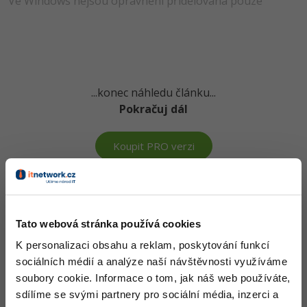
Ve Windows nejsou oprávnění přidělována pouze
-80%
Blog
Photoshop
Kariéra
-80%
Adobe Illustrator
Pro firmy
-30%
Adobe Lightroom
...konec náhledu článku...
-15%
Pokračuj dál
Adobe XD
-25%
Adobe InDesign
Koupit PRO verzi
Adobe After Effects
Znalosti v hodnotě stovek tisíc získáš za pár korun
-80%
Blender
Došel jsi až sem a to je super! Věříme, že ti první lekce
Tato webová stránka používá cookies
ukázaly něco nového a užitečného.
Inkscape
K personalizaci obsahu a reklam, poskytování funkcí
Chceš v kurzu pokračovat? Přejdi do
prémiové sekce
.
sociálních médií a analýze naší návštěvnosti využíváme
-80%
Fotografování
soubory cookie. Informace o tom, jak náš web používáte,
sdílíme se svými partnery pro sociální média, inzerci a
Obsah článku spadá pod licenci
Premium
, koupí článku souhlasíš
Video