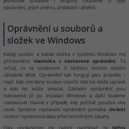
jednotlivé uživatele i skupiny. Ukážeme si typy
-80%
Vývojář mobilních aplikací
Python
Digitální gramotnost
oprávnění, jejich změnu, přidávání i dědění.
HTML5, CSS3, Bootstrap, SEO
PHP
-80%
-30%
Specialista na AI a bigdata
JavaScript
Marketing
SQL a databáze
Oprávnění u souborů a
JavaScript
-80%
C# Game developer
PHP
WordPress
složek ve Windows
Testování a verzování
Python
-80%
-30%
Webdesigner
C++
SEO
UML a návrhové vzory
HTML / CSS
Každý soubor a každá složka v systému Windows má
-80%
Tester
Swift
UX
přiřazeného
vlastníka
a
nastavená oprávnění
. Ta
React
UML a návrhové vzory
určují, co se souborem či složkou mohou ostatní
-80%
Systémový administrátor
Kotlin
Business
uživatelé dělat. Oprávnění tak fungují jako pravidla –
Spring
MySQL/MariaDB
např. kdo smí daný soubor otevřít, kdo ho může upravit
-80%
-25%
Grafik / UX/UI návrhář
C
Kryptoměny
a kdo ho může smazat. Základní oprávnění jsou
ASP.NET MVC
MS-SQL
nastavená již po instalaci Windows a další budeme
-30%
3D grafik
VB.NET
Copywriting
nastavovat hlavně v případě, kdy počítač používá více
Django
SQLite
osob. Správné nastavení oprávnění pomáhá
chránit
-80%
Projektový manažer
SQL
MS Office
osobní i systémová data před nechtěnými zásahy.
Best practices
-80%
Databázový analytik
Návrh SW
Díky oprávněním lze zajistit například, že
běžný
Google Dokumenty