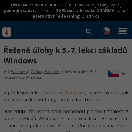
FINÁLNÍ VÝPRODEJ KREDITŮ
na ITnetwork je tady. Využij
poslední šanci
a získej až
80 % extra kreditů ZDARMA
na náš
interaktivní e-learning
.
Zjisti více:
IT kurzy
Od
0 Kč
Řešené úlohy k 5.-7. lekci základů
Přihlásit se
|
Registrovat
IT e-learning
Rekvalifikace a kurzy
Windows
hrazené úřadem práce
Kurzy IT profesí
Windows
Základy Windows
Řešené úlohy k 5.-7.
Workshopy zdarma
lekci základů Windows
Junior programátor
Kurzy programování
Umělá inteligence v praxi
Školení
V předchozí lekci,
Sdílení ve Windows
, jsme si ukázali, jak
Programátor WWW aplikací
Jak začít?
Kurzy e-commerce
můžeme sdílet soubory, obrazovku i tiskárnu.
Datová analýza v praxi
Základy programování
Školení dle technologií
-80%
Senior programátor
Java
Testování softwaru
Následující tři cvičení vám pomohou procvičit znalosti z
Objektové programování - OOP
C# .NET
kurzu základů Windows z minulých lekcí. Ve vlastním
-80%
Front-end developer
C#.NET
Datová analýza
zájmu se je pokuste vyřešit sami. Pod článkem máte pro
Umělá inteligence
Java