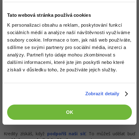
Přístup k jednotlivým lekcím dle způsobu pořízení.
-80%
Blog
Photoshop
Kvalitní znalosti
v oblasti IT.
Dovednosti, které ti pomohou získat vysněnou a
Tato webová stránka používá cookies
Kariéra
-80%
dobře placenou práci
.
Adobe Illustrator
K personalizaci obsahu a reklam, poskytování funkcí
Pro firmy
sociálních médií a analýze naší návštěvnosti využíváme
-30%
Adobe Lightroom
soubory cookie. Informace o tom, jak náš web používáte,
sdílíme se svými partnery pro sociální média, inzerci a
-15%
Adobe XD
Popis článku
analýzy. Partneři tyto údaje mohou zkombinovat s
-25%
dalšími informacemi, které jste jim poskytli nebo které
Adobe InDesign
získali v důsledku toho, že používáte jejich služby.
Požadovaný článek má následující obsah:
Adobe After Effects
Řešené úlohy kurzu základů Windows na téma
-80%
správa uživatelů a sdílení. Úlohy jsou řazené dle
Zobrazit detaily
Blender
obtížnosti s řešením ke stažení.
Inkscape
OK
-80%
Fotografování
Kredity získáš, když
podpoříš naši síť
. To můžeš udělat buď
Video