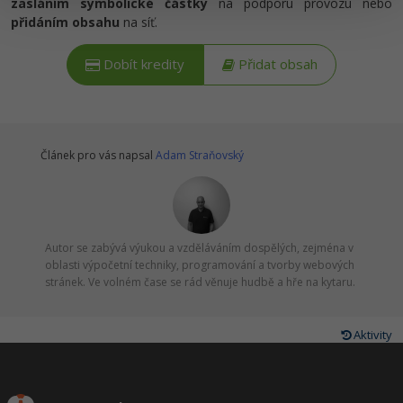
zasláním symbolické částky
na podporu provozu nebo
přidáním obsahu
na síť.
Ostatní
Dobít kredity
Přidat obsah
Fórum
Článek pro vás napsal
Adam Straňovský
Autor se zabývá výukou a vzděláváním dospělých, zejména v
oblasti výpočetní techniky, programování a tvorby webových
stránek. Ve volném čase se rád věnuje hudbě a hře na kytaru.
Aktivity