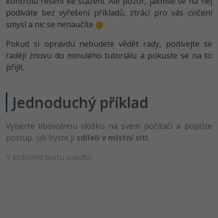
kontrolu řešení ke stažení. Ale pozor, jakmile se na něj
-80%
Vývojář mobilních aplikací
Python
Digitální gramotnost
podíváte bez vyřešení příkladů, ztrácí pro vás cvičení
HTML5, CSS3, Bootstrap, SEO
PHP
smysl a nic se nenaučíte
-80%
-30%
Specialista na AI a bigdata
JavaScript
Marketing
SQL a databáze
JavaScript
Pokud si opravdu nebudete vědět rady, podívejte se
-80%
C# Game developer
PHP
raději znovu do minulého tutoriálu a pokuste se na to
WordPress
Testování a verzování
Python
přijít.
-80%
-30%
Webdesigner
C++
SEO
UML a návrhové vzory
HTML / CSS
-80%
Jednoduchý příklad
Tester
Swift
UX
React
UML a návrhové vzory
-80%
Systémový administrátor
Kotlin
Business
Vyberte libovolnou složku na svém počítači a popište
Spring
MySQL/MariaDB
postup, jak byste ji
sdíleli v místní síti
.
-80%
-25%
Grafik / UX/UI návrhář
C
Kryptoměny
ASP.NET MVC
V krátkém textu uveďte:
MS-SQL
-30%
3D grafik
VB.NET
Copywriting
Django
SQLite
-80%
Projektový manažer
SQL
MS Office
Best practices
-80%
Databázový analytik
Návrh SW
Google Dokumenty