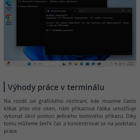
-41%
Copywriter
Algoritmy
Time management
-10%
WordPress specialista
Umělá inteligence (AI)
Windows
SEO specialista
Pro děti
Linux
Více
Sítě
Fórum
Kybernetická bezpečnost
Výhody práce v terminálu
Elektronický podpis
Na rozdíl od grafického rozhraní, kde musíme často
Fórum
klikat přes více oken, nám příkazová řádka umožňuje
vykonat úkol pomocí jediného textového příkazu. Díky
Kurzy designu
tomu můžeme šetřit čas a koncentrovat se na podstatu
-80%
práce.
HTML/CSS
Příběhy absolventů