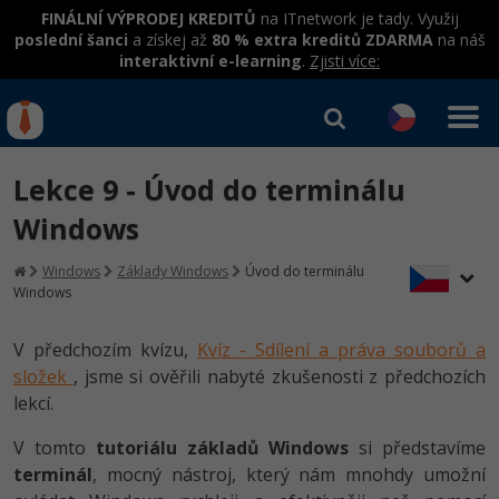
FINÁLNÍ VÝPRODEJ KREDITŮ
na ITnetwork je tady. Využij
poslední šanci
a získej až
80 % extra kreditů ZDARMA
na náš
interaktivní e-learning
.
Zjisti více:
IT kurzy
Od
0 Kč
Lekce 9 - Úvod do terminálu
Přihlásit se
|
Registrovat
IT e-learning
Rekvalifikace a kurzy
Windows
hrazené úřadem práce
Kurzy IT profesí
Windows
Základy Windows
Úvod do terminálu
Workshopy zdarma
Windows
Junior programátor
Kurzy programování
Umělá inteligence v praxi
Školení
V předchozím kvízu,
Kvíz - Sdílení a práva souborů a
Programátor WWW aplikací
Jak začít?
Kurzy e-commerce
složek
, jsme si ověřili nabyté zkušenosti z předchozích
Datová analýza v praxi
Základy programování
Školení dle technologií
lekcí.
-80%
Senior programátor
Java
Testování softwaru
Objektové programování - OOP
C# .NET
V tomto
tutoriálu základů Windows
si představíme
-80%
Front-end developer
C#.NET
Datová analýza
terminál
, mocný nástroj, který nám mnohdy umožní
Umělá inteligence
Java