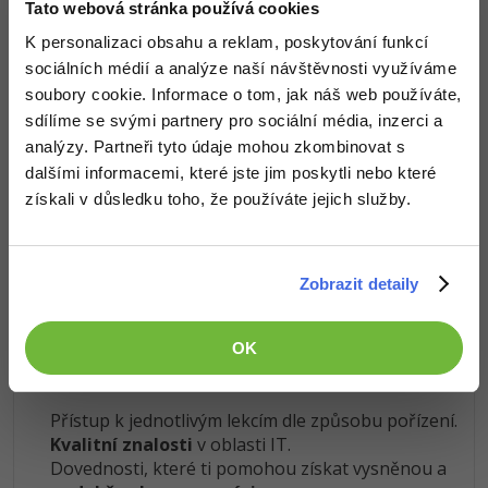
Tato webová stránka používá cookies
Koupit PRO verzi
K personalizaci obsahu a reklam, poskytování funkcí
Ostatní
sociálních médií a analýze naší návštěvnosti využíváme
soubory cookie. Informace o tom, jak náš web používáte,
Fórum
Znalosti v hodnotě stovek tisíc získáš za pár korun
sdílíme se svými partnery pro sociální média, inzerci a
Došel jsi až sem a to je super! Věříme, že ti první lekce
analýzy. Partneři tyto údaje mohou zkombinovat s
ukázaly něco nového a užitečného.
dalšími informacemi, které jste jim poskytli nebo které
Chceš v kurzu pokračovat? Přejdi do
prémiové sekce
.
získali v důsledku toho, že používáte jejich služby.
Obsah článku spadá pod licenci
Premium
, koupí článku souhlasíš
Zobrazit detaily
se
smluvními podmínkami
.
OK
Co od nás v dalších lekcích dostaneš?
Přístup k jednotlivým lekcím dle způsobu pořízení.
Kvalitní znalosti
v oblasti IT.
Dovednosti, které ti pomohou získat vysněnou a