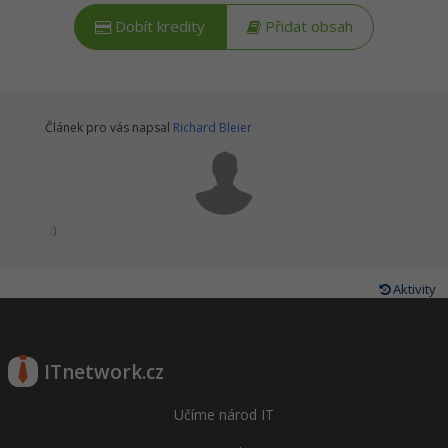
Dobít kredity
Přidat obsah
Článek pro vás napsal
Richard Bleier
:)
Aktivity
ITnetwork.cz
Učíme národ IT