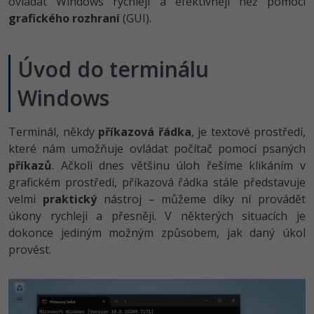
ovládat Windows rychleji a efektivněji než pomocí
-80%
Vývojář mobilních aplikací
Python
Digitální gramotnost
grafického rozhraní
(GUI).
HTML5, CSS3, Bootstrap, SEO
PHP
-80%
-30%
Specialista na AI a bigdata
JavaScript
Marketing
SQL a databáze
Úvod do terminálu
JavaScript
-80%
C# Game developer
PHP
WordPress
Windows
Testování a verzování
Python
-80%
-30%
Webdesigner
C++
SEO
UML a návrhové vzory
HTML / CSS
Terminál, někdy
příkazová řádka
, je textové prostředí,
-80%
Tester
Swift
UX
které nám umožňuje ovládat počítač pomocí psaných
React
UML a návrhové vzory
příkazů
. Ačkoli dnes většinu úloh řešíme klikáním v
-80%
Systémový administrátor
Kotlin
Business
grafickém prostředí, příkazová řádka stále představuje
Spring
MySQL/MariaDB
velmi
praktický
nástroj – můžeme díky ní provádět
-80%
-25%
Grafik / UX/UI návrhář
C
Kryptoměny
úkony rychleji a přesněji. V některých situacích je
ASP.NET MVC
MS-SQL
dokonce jediným možným způsobem, jak daný úkol
-30%
3D grafik
VB.NET
Copywriting
provést.
Django
SQLite
-80%
Projektový manažer
SQL
MS Office
Best practices
-80%
Databázový analytik
Návrh SW
Google Dokumenty