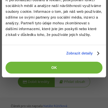
Popis článku
-30%
Kariéra
-80%
Marketing
Adobe Illustrator
sociálních médií a analýze naší návštěvnosti využíváme
Požadovaný článek má následující obsah:
soubory cookie. Informace o tom, jak náš web používáte,
Pro firmy
-30%
WordPress
Adobe Lightroom
sdílíme se svými partnery pro sociální média, inzerci a
analýzy. Partneři tyto údaje mohou zkombinovat s
V tomto tutoriálu tvorby e-shopu s AI vybereme
-30%
-15%
SEO
Adobe XD
vhodné fonty a probereme komunikační styl
dalšími informacemi, které jste jim poskytli nebo které
značky a stanovíme tone of voice.
získali v důsledku toho, že používáte jejich služby.
-25%
UX
Adobe InDesign
Business
Adobe After Effects
Zobrazit detaily
-25%
-80%
Kredity získáš, když
podpoříš naši síť
. To můžeš udělat buď
Kryptoměny
Blender
zasláním symbolické částky
na podporu provozu nebo
OK
-30%
přidáním obsahu
na síť.
Copywriting
Inkscape
-80%
Dobít kredity
Přidat obsah
-80%
MS Office
Fotografování
Google Dokumenty
Video
Článek pro vás napsala
Time management
Natálie Růžičková
Ostatní