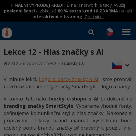
FINÁLNÍ VÝPRODEJ KREDITŮ
na ITnetwork je tady. Využij
poslední šanci
a získej až
80 % extra kreditů ZDARMA
na náš
interaktivní e-learning
.
Zjisti více:
IT kurzy
Od
0 Kč
Lekce 12 - Hlas značky s AI
Přihlásit se
|
Registrovat
IT e-learning
Rekvalifikace a kurzy
AI
E-shop s využitím AI
Hlas značky s AI
hrazené úřadem práce
Kurzy IT profesí
Workshopy zdarma
V minulé lekci,
Logo a barvy značky s AI
, jsme probrali
Junior programátor
návrh vizuální identity značky SmartStyle – logo a barvy.
Kurzy programování
Umělá inteligence v praxi
Školení
Programátor WWW aplikací
V tomto tutoriálu
tvorby e-shopu s AI
si dokončíme
Jak začít?
Datová analýza v praxi
Základy programování
branding značky SmartStyle
. Vybereme vhodné fonty,
Školení dle technologií
-80%
Senior programátor
definujeme komunikační styl a hlas značky. Nakonec si
Java
Objektové programování - OOP
C# .NET
připravíme celkový brand manuál. Výsledkem bude
-80%
Front-end developer
C#.NET
ucelený popis brandu značky připravený k použití v e-
Umělá inteligence
Java
shopu, na sociálních sítích i v online kampaních.