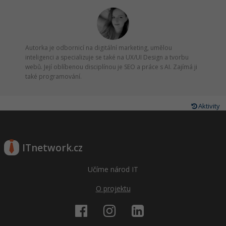
Windows
Fórum
Linux
Autorka je odbornicí na digitální marketing, umělou
inteligenci a specializuje se také na UX/UI Design a tvorbu
webů. Její oblíbenou disciplínou je SEO a práce s AI. Zajímá ji
Sítě
také programování.
Kybernetická bezpečnost
Aktivity
Elektronický podpis
Fórum
ITnetwork.cz
Učíme národ IT
O projektu