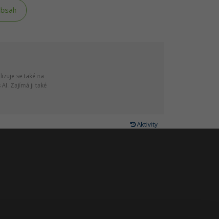
obsah
lizuje se také na
AI. Zajímá ji také
Aktivity