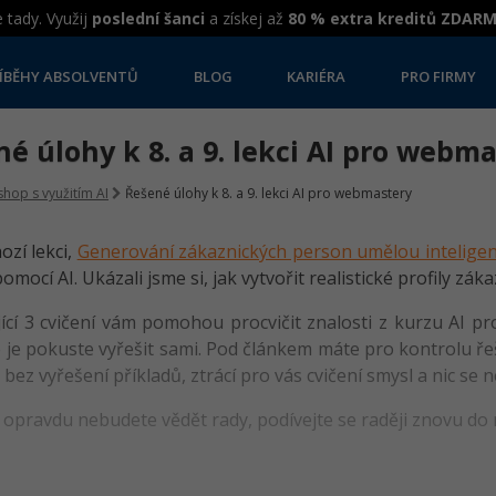
 tady. Využij
poslední šanci
a získej až
80 % extra kreditů ZDAR
ÍBĚHY ABSOLVENTŮ
BLOG
KARIÉRA
PRO FIRMY
é úlohy k 8. a 9. lekci AI pro webm
shop s využitím AI
Řešené úlohy k 8. a 9. lekci AI pro webmastery
ozí lekci,
Generování zákaznických person umělou inteligen
mocí AI. Ukázali jsme si, jak vytvořit realistické profily záka
ící 3 cvičení vám pomohou procvičit znalosti z kurzu AI pr
 je pokuste vyřešit sami. Pod článkem máte pro kontrolu řeše
 bez vyřešení příkladů, ztrácí pro vás cvičení smysl a nic se
 opravdu nebudete vědět rady, podívejte se raději znovu do