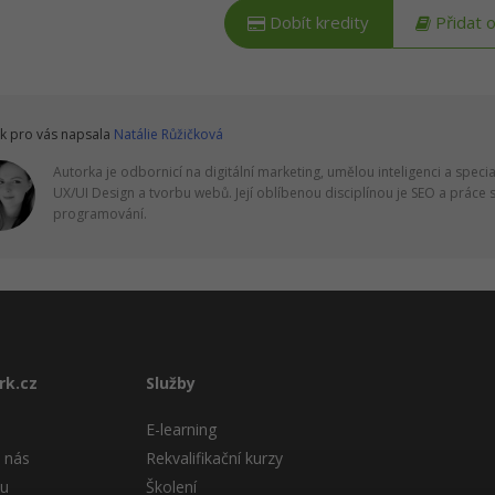
Dobít kredity
Přidat 
k pro vás napsala
Natálie Růžičková
Autorka je odbornicí na digitální marketing, umělou inteligenci a specia
UX/UI Design a tvorbu webů. Její oblíbenou disciplínou je SEO a práce s 
programování.
rk.cz
Služby
E-learning
 nás
Rekvalifikační kurzy
tu
Školení