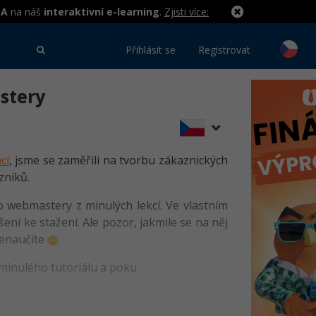
MA
na náš
interaktivní e-learning
.
Zjisti více:
Přihlásit se
Registrovat
astery
cí
, jsme se zaměřili na tvorbu zákaznických
zníků.
o webmastery z minulých lekcí. Ve vlastním
ní ke stažení. Ale pozor, jakmile se na něj
 nenaučíte
 minulého tutoriálu a poku