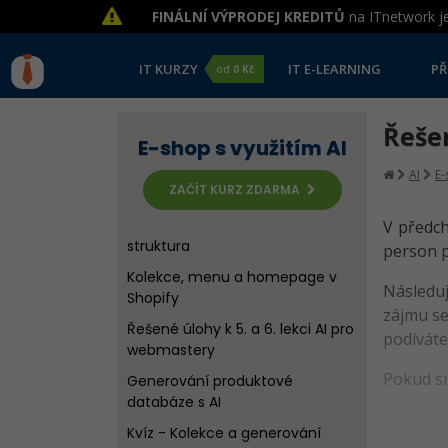
rešerše s AI
FINÁLNÍ VÝPRODEJ KREDITŮ
na ITnetwork je
Projektové řízení a plánování
pomocí AI
IT KURZY
IT E-LEARNING
PŘ
od
0 Kč
Kvíz - Úvod do projektu e-shopu
a jeho řízení
Řešen
Výběr platformy a registrace
E-shop s využitím AI
Tvorba základní struktury e-
AI
E-
ZAČÍT KURZ ZDARMA
shopu v Shopify
Kvíz - Platforma a základní
V předch
struktura
person po
Kolekce, menu a homepage v
Následuj
Shopify
zájmu se
Řešené úlohy k 5. a 6. lekci AI pro
podíváte
webmastery
Pokud si
Generování produktové
databáze s AI
Kvíz - Kolekce a generování