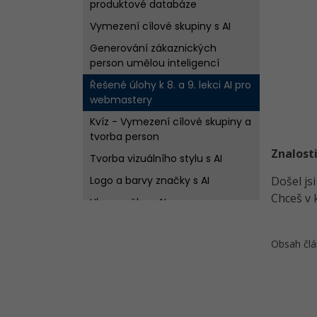
produktové databáze
Vymezení cílové skupiny s AI
Generování zákaznických
person umělou inteligencí
Řešené úlohy k 8. a 9. lekci AI pro
webmastery
Kvíz - Vymezení cílové skupiny a
tvorba person
Znalosti
Tvorba vizuálního stylu s AI
Logo a barvy značky s AI
Došel js
Chceš v 
Hlas značky s AI
Řešené úlohy k 10. až 12. lekci AI
pro webmastery
Obsah člá
Kvíz - Vizuální styl a identita
značky SmartStyle
SEO, klíčová slova a texty
produktů s AI