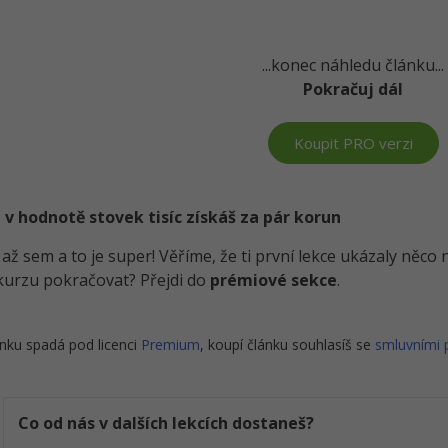
...konec náhledu článku...
Pokračuj dál
Koupit PRO verzi
 v hodnotě stovek tisíc získáš za pár korun
i až sem a to je super! Věříme, že ti první lekce ukázaly něc
kurzu pokračovat? Přejdi do
prémiové sekce
.
nku spadá pod licenci
Premium
, koupí článku souhlasíš se
smluvními
Co od nás v dalších lekcích dostaneš?