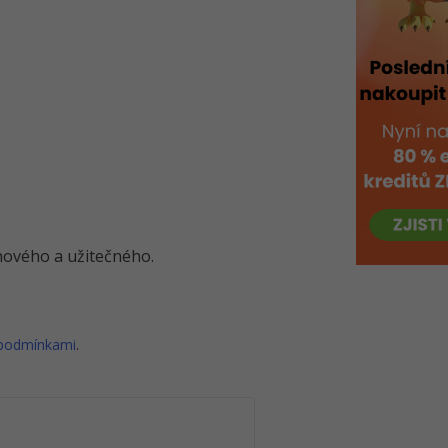
o nového a užitečného.
 podmínkami
.