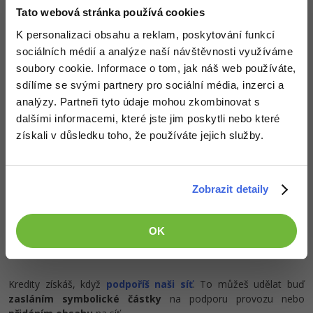
Kvalitní znalosti
v oblasti IT.
-30%
Kariéra
-80%
Marketing
Tato webová stránka používá cookies
Dovednosti, které ti pomohou získat vysněnou a
Adobe Illustrator
dobře placenou práci
.
K personalizaci obsahu a reklam, poskytování funkcí
Pro firmy
-30%
WordPress
Adobe Lightroom
sociálních médií a analýze naší návštěvnosti využíváme
soubory cookie. Informace o tom, jak náš web používáte,
-30%
-15%
SEO
Adobe XD
sdílíme se svými partnery pro sociální média, inzerci a
analýzy. Partneři tyto údaje mohou zkombinovat s
Popis článku
-25%
UX
Adobe InDesign
dalšími informacemi, které jste jim poskytli nebo které
získali v důsledku toho, že používáte jejich služby.
Požadovaný článek má následující obsah:
Business
Adobe After Effects
-25%
-80%
Kryptoměny
Řešené programátorské úlohy v C# .NET na
Blender
Zobrazit detaily
téma práce s docx a xlsx soubory. Úlohy jsou
-30%
řazené dle obtížnosti s řešením ke stažení.
Copywriting
Inkscape
OK
-80%
-80%
MS Office
Fotografování
Google Dokumenty
Video
Kredity získáš, když
podpoříš naši síť
. To můžeš udělat buď
zasláním symbolické částky
na podporu provozu nebo
Time management
Ostatní