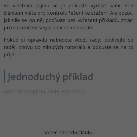
-80%
Vývojář mobilních aplikací
Ve vlastním zájmu se je pokuste vyřešit sami. Pod
Python
HTML5, CSS3, Bootstrap, SEO
článkem máte pro kontrolu řešení ke stažení. Ale pozor,
PHP
-80%
Specialista na AI a bigdata
jakmile se na něj podíváte bez vyřešení příkladů, ztrácí
JavaScript
SQL a databáze
JavaScript
pro vás cvičení smysl a nic se nenaučíte.
-80%
C# Game developer
PHP
Pokud si opravdu nebudete vědět rady, podívejte se
Testování a verzování
Python
-80%
raději znovu do minulých tutoriálů a pokuste se na to
Webdesigner
C++
přijít.
UML a návrhové vzory
HTML / CSS
-80%
Tester
Swift
React
UML a návrhové vzory
Jednoduchý příklad
-80%
Systémový administrátor
Kotlin
Spring
MySQL/MariaDB
-80%
Grafik / UX/UI návrhář
Vytvořte program, který vygeneruje
C
ASP.NET MVC
MS-SQL
3D grafik
VB.NET
Django
SQLite
Projektový manažer
SQL
Best practices
...konec náhledu článku...
-80%
Databázový analytik
Návrh SW