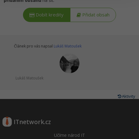
přidáním obsahu
na síť.
Windows
Fórum
Dobít kredity
Přidat obsah
Linux
Sítě
Článek pro vás napsal
Lukáš Matoušek
Kybernetická bezpečnost
Elektronický podpis
Lukáš Matoušek
Fórum
Aktivity
ITnetwork.cz
Učíme národ IT