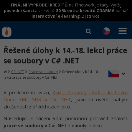
FINÁLNÍ VÝPRODEJ KREDITŮ
na ITnetwork je tady. Využij
poslední šanci
a získej až
80 % extra kreditů ZDARMA
na náš
interaktivní e-learning
.
Zjisti více:
IT kurzy
Od
0 Kč
Řešené úlohy k 14.-18. lekci práce
Přihlásit se
|
Registrovat
IT e-learning
Rekvalifikace a kurzy
se soubory v C# .NET
hrazené úřadem práce
Kurzy IT profesí
C# .NET
Práce se soubory
Řešené úlohy k 14.-18.
Workshopy zdarma
lekci práce se soubory v C# .NET
Junior programátor
Kurzy programování
Umělá inteligence v praxi
Školení
V předchozím kvízu,
Kvíz - Soubory DocX a knihovna
Programátor WWW aplikací
Jak začít?
Open XML SDK v C# .NET
, jsme si ověřili nabyté
Datová analýza v praxi
Základy programování
Školení dle technologií
zkušenosti z předchozích lekcí.
-80%
Senior programátor
Java
Objektové programování - OOP
C# .NET
Následující 3 cvičení Vám pomohou procvičit znalosti
-80%
Front-end developer
C#.NET
práce se soubory v C# .NET
z minulých lekcí.
Umělá inteligence
Java