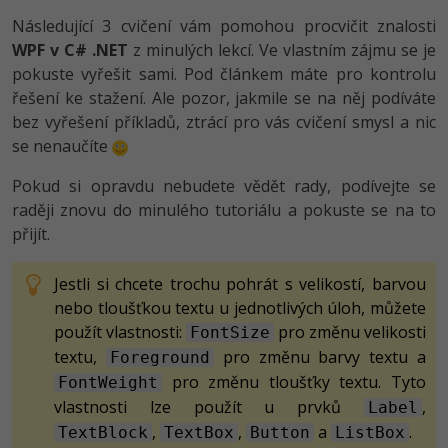
-80%
Vývojář mobilních aplikací
Python
Následující 3 cvičení vám pomohou procvičit znalosti
HTML5, CSS3, Bootstrap, SEO
PHP
WPF v C# .NET
z minulých lekcí. Ve vlastním zájmu se je
-80%
Specialista na AI a bigdata
JavaScript
pokuste vyřešit sami. Pod článkem máte pro kontrolu
SQL a databáze
JavaScript
řešení ke stažení. Ale pozor, jakmile se na něj podíváte
-80%
C# Game developer
PHP
bez vyřešení příkladů, ztrácí pro vás cvičení smysl a nic
Testování a verzování
Python
se nenaučíte
-80%
Webdesigner
C++
UML a návrhové vzory
HTML / CSS
Pokud si opravdu nebudete vědět rady, podívejte se
-80%
Tester
Swift
raději znovu do minulého tutoriálu a pokuste se na to
React
UML a návrhové vzory
přijít.
-80%
Systémový administrátor
Kotlin
Spring
MySQL/MariaDB
Jestli si chcete trochu pohrát s velikostí, barvou
-80%
Grafik / UX/UI návrhář
C
nebo tloušťkou textu u jednotlivých úloh, můžete
ASP.NET MVC
MS-SQL
použít vlastnosti:
pro změnu velikosti
FontSize
3D grafik
VB.NET
textu,
pro změnu barvy textu a
Foreground
Django
SQLite
pro změnu tloušťky textu. Tyto
FontWeight
Projektový manažer
SQL
vlastnosti lze použít u prvků
,
Label
Best practices
,
,
a
.
-80%
TextBlock
TextBox
Button
ListBox
Databázový analytik
Návrh SW