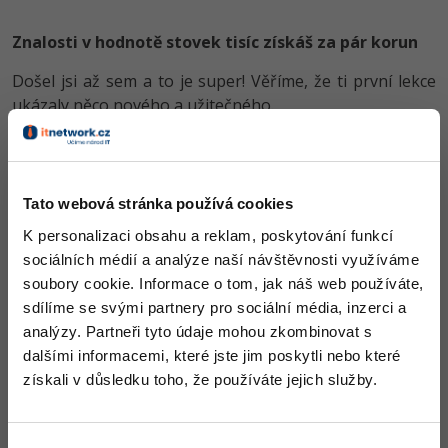
-30%
Kariéra
-80%
Marketing
Adobe Illustrator
Znalosti v hodnotě stovek tisíc získáš za pár korun
Pro firmy
-30%
WordPress
Adobe Lightroom
Došel jsi až sem a to je super! Věříme, že ti první lekce
-30%
ukázaly něco nového a užitečného.
-15%
SEO
Adobe XD
Chceš v kurzu pokračovat? Přejdi do
prémiové sekce
.
-25%
UX
Adobe InDesign
Obsah článku spadá pod licenci
Premium
, koupí článku souhlasíš
Tato webová stránka používá cookies
Business
Adobe After Effects
se
smluvními podmínkami
.
K personalizaci obsahu a reklam, poskytování funkcí
-25%
-80%
Kryptoměny
Blender
sociálních médií a analýze naší návštěvnosti využíváme
soubory cookie. Informace o tom, jak náš web používáte,
-30%
Co od nás v dalších lekcích dostaneš?
Copywriting
Inkscape
sdílíme se svými partnery pro sociální média, inzerci a
Přístup k jednotlivým lekcím dle způsobu pořízení.
analýzy. Partneři tyto údaje mohou zkombinovat s
-80%
-80%
MS Office
Fotografování
Kvalitní znalosti
v oblasti IT.
dalšími informacemi, které jste jim poskytli nebo které
Dovednosti, které ti pomohou získat vysněnou a
získali v důsledku toho, že používáte jejich služby.
Google Dokumenty
dobře placenou práci
.
Video
Time management
Ostatní