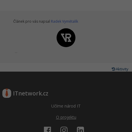
Článek pro vás napsal
Radek Vymětalík
...
Aktivity
ITnetwork.cz
Učíme národ IT
O projektu