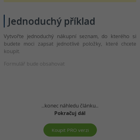
-41%
Copywriter
Algoritmy
Jednoduchý příklad
-10%
WordPress specialista
Umělá inteligence (AI)
Vytvořte jednoduchý nákupní seznam, do kterého si
SEO specialista
Pro děti
budete moci zapsat jednotlivé položky, které chcete
koupit.
Více
Formulář bude obsahovat
Fórum
Kurzy e-commerce
Testování softwaru
Kurzy designu
...konec náhledu článku...
Pokračuj dál
-80%
Datová analýza
HTML/CSS
Příběhy absolventů
-80%
Digitální gramotnost
Koupit PRO verzi
Blog
Photoshop