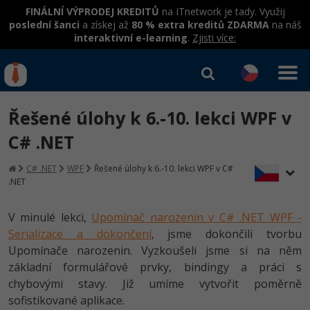
FINÁLNÍ VÝPRODEJ KREDITŮ
na ITnetwork je tady. Využij
poslední šanci
a získej až
80 % extra kreditů ZDARMA
na náš
interaktivní e-learning
.
Zjisti více:
IT kurzy
Od
0 Kč
Řešené úlohy k 6.-10. lekci WPF v
Přihlásit se
|
Registrovat
IT e-learning
Rekvalifikace a kurzy
C# .NET
hrazené úřadem práce
Kurzy IT profesí
C# .NET
WPF
Řešené úlohy k 6.-10. lekci WPF v C#
Workshopy zdarma
.NET
Junior programátor
Kurzy programování
Umělá inteligence v praxi
Školení
V minulé lekci,
Upomínač narozenin v C# .NET WPF -
Programátor WWW aplikací
Jak začít?
Serializace a dokončení
, jsme dokončili tvorbu
Datová analýza v praxi
Základy programování
Školení dle technologií
Upomínače narozenin. Vyzkoušeli jsme si na něm
-80%
Senior programátor
Java
základní formulářové prvky, bindingy a práci s
Objektové programování - OOP
C# .NET
chybovými stavy. Již umíme vytvořit poměrně
-80%
Front-end developer
C#.NET
sofistikované aplikace.
Umělá inteligence
Java