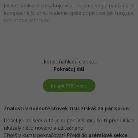
Jelikož aplikace obsahuje vše, co jsme se již naučili a je
-41%
Copywriter
Algoritmy
komplexnější, dnes budeme spíše popisovat jak funguje,
než psát vlastní kód.
-10%
WordPress specialista
Umělá inteligence (AI)
SEO specialista
Pro děti
Více
...konec náhledu článku...
Pokračuj dál
Fórum
Koupit PRO verzi
Kurzy e-commerce
Testování softwaru
Kurzy designu
Znalosti v hodnotě stovek tisíc získáš za pár korun
-80%
Datová analýza
HTML/CSS
Příběhy absolventů
Došel jsi až sem a to je super! Věříme, že ti první lekce
-80%
ukázaly něco nového a užitečného.
Digitální gramotnost
Blog
Photoshop
Chceš v kurzu pokračovat? Přejdi do
prémiové sekce
.