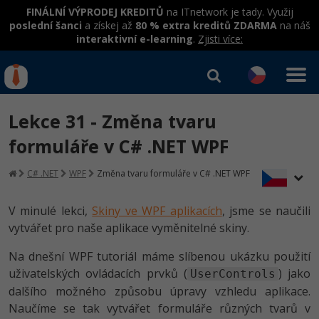
FINÁLNÍ VÝPRODEJ KREDITŮ
na ITnetwork je tady. Využij
poslední šanci
a získej až
80 % extra kreditů ZDARMA
na náš
interaktivní e-learning
.
Zjisti více:
IT kurzy
Od
0 Kč
Lekce 31 - Změna tvaru
Přihlásit se
|
Registrovat
IT e-learning
Rekvalifikace a kurzy
formuláře v C# .NET WPF
hrazené úřadem práce
Kurzy IT profesí
C# .NET
WPF
Změna tvaru formuláře v C# .NET WPF
Workshopy zdarma
Junior programátor
Kurzy programování
Umělá inteligence v praxi
V minulé lekci,
Skiny ve WPF aplikacích
, jsme se naučili
Školení
vytvářet pro naše aplikace vyměnitelné skiny.
Programátor WWW aplikací
Jak začít?
Datová analýza v praxi
Základy programování
Školení dle technologií
Na dnešní WPF tutoriál máme slíbenou ukázku použití
-80%
Senior programátor
Java
uživatelských ovládacích prvků (
) jako
UserControls
Objektové programování - OOP
C# .NET
dalšího možného způsobu úpravy vzhledu aplikace.
-80%
Front-end developer
C#.NET
Naučíme se tak vytvářet formuláře různých tvarů v
Umělá inteligence
Java