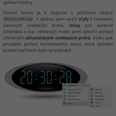
aplikaci Hodiny.
-80%
Vývojář mobilních aplikací
Python
HTML5, CSS3, Bootstrap, SEO
PHP
Dnešní řešení je k dispozici v přiložené ukázce
-80%
Specialista na AI a bigdata
JavaScript
. V aplikaci jsem využil
styly
k nastavení
HodinySkiny
SQL a databáze
JavaScript
vlastností ovládacích prvků,
skiny
pro barevná
-80%
C# Game developer
PHP
schémata a tvar některých hodin jsem vytvořil pomocí
Testování a verzování
Python
zmíněných
uživatelských ovládacích prvků
. Volbu pak
-80%
Webdesigner
C++
provádím pomocí kontextového menu, které vyvolám
UML a návrhové vzory
HTML / CSS
pravým tlačítkem myši na hodinách.
-80%
Tester
Swift
React
UML a návrhové vzory
-80%
Systémový administrátor
Kotlin
Spring
MySQL/MariaDB
-80%
Grafik / UX/UI návrhář
C
ASP.NET MVC
MS-SQL
3D grafik
VB.NET
Django
SQLite
Projektový manažer
SQL
Best practices
-80%
Databázový analytik
Návrh SW