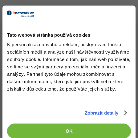
-30%
Kariéra
-80%
Marketing
Adobe Illustrator
Pro firmy
Obsah článku spadá pod licenci
Premium
, koupí článku souhlasíš
-30%
WordPress
Adobe Lightroom
se
smluvními podmínkami
.
-30%
-15%
SEO
Tato webová stránka používá cookies
Adobe XD
K personalizaci obsahu a reklam, poskytování funkcí
-25%
Co od nás v dalších lekcích dostaneš?
UX
Adobe InDesign
sociálních médií a analýze naší návštěvnosti využíváme
Přístup k jednotlivým lekcím dle způsobu pořízení.
soubory cookie. Informace o tom, jak náš web používáte,
Business
Adobe After Effects
Kvalitní znalosti
v oblasti IT.
sdílíme se svými partnery pro sociální média, inzerci a
Dovednosti, které ti pomohou získat vysněnou a
analýzy. Partneři tyto údaje mohou zkombinovat s
-25%
-80%
Kryptoměny
Blender
dobře placenou práci
.
dalšími informacemi, které jste jim poskytli nebo které
získali v důsledku toho, že používáte jejich služby.
-30%
Copywriting
Inkscape
-80%
-80%
MS Office
Fotografování
Zobrazit detaily
Popis článku
Google Dokumenty
Video
Požadovaný článek má následující obsah:
OK
Time management
Ostatní