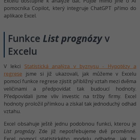
Excelu dostupné k analýze dat. Půjde mimo jiné o AI
-80%
Vývojář mobilních aplikací
Python
Digitální gramotnost
pomocníka Copilot, který integruje ChatGPT přímo do
HTML5, CSS3, Bootstrap, SEO
PHP
aplikace Excel.
-80%
-30%
Specialista na AI a bigdata
JavaScript
Marketing
SQL a databáze
JavaScript
-80%
C# Game developer
Funkce
PHP
List prognózy
v
WordPress
Testování a verzování
Python
-80%
Excelu
-30%
Webdesigner
C++
SEO
UML a návrhové vzory
HTML / CSS
-80%
Tester
Swift
UX
V lekci
Statistická analýza v byznysu - Hypotézy a
React
UML a návrhové vzory
regrese
jsme si již ukazovali, jak můžeme v Excelu
-80%
Systémový administrátor
Kotlin
Business
pomocí funkce regrese zjistit přibližný vztah mezi dvěma
Spring
MySQL/MariaDB
veličinami a předpovídat tak budoucí hodnoty.
-80%
-25%
Grafik / UX/UI návrhář
C
Kryptoměny
Předpovídali jsme vliv investic na tržby firmy. Excel
ASP.NET MVC
MS-SQL
hodnoty proložil přímkou a získal tak jednoduchý odhad
-30%
3D grafik
VB.NET
Copywriting
vztahu.
Django
SQLite
-80%
Projektový manažer
SQL
Excel obsahuje ještě jednu podobnou funkci, kterou je
MS Office
Best practices
List prognózy
. Zde již nepotřebujeme dvě proměnné.
-80%
Databázový analytik
Návrh SW
Excel pomocí statistického modelu odhadne, jak by
Google Dokumenty