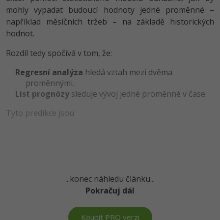
mohly vypadat budoucí hodnoty jedné proměnné –
-41%
Copywriter
Algoritmy
například měsíčních tržeb – na základě historických
Time management
hodnot.
-10%
WordPress specialista
Umělá inteligence (AI)
Windows
Rozdíl tedy spočívá v tom, že:
SEO specialista
Pro děti
Linux
Regresní analýza
hledá vztah mezi dvěma
proměnnými.
Více
Sítě
List prognózy
sleduje vývoj jedné proměnné v čase.
Fórum
Tyto predikce jsou
Kybernetická bezpečnost
Elektronický podpis
Fórum
...konec náhledu článku...
Kurzy designu
Pokračuj dál
-80%
HTML/CSS
Příběhy absolventů
Koupit PRO verzi