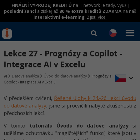
FINÁLNÍ VÝPRODEJ KREDITŮ
na ITnetwork je tady. Využij
poslední šanci
a získej až
80 % extra kreditů ZDARMA
na náš
interaktivní e-learning
.
Zjisti více:
IT kurzy
Od
0 Kč
Lekce 27 - Prognózy a Copilot -
Přihlásit se
|
Registrovat
IT e-learning
Rekvalifikace a kurzy
Integrace AI v Excelu
hrazené úřadem práce
Kurzy IT profesí
Datová analýza
Úvod do datové analýzy
Prognózy a
Workshopy zdarma
Copilot - Integrace AI v Excelu
Junior programátor
Kurzy programování
Umělá inteligence v praxi
Školení
V předešlém cvičení,
Řešené úlohy k 24.-26. lekci úvodu
Programátor WWW aplikací
Jak začít?
Kurzy e-commerce
do datové analýzy
, jsme si procvičili nabyté zkušenosti z
Datová analýza v praxi
Základy programování
Školení dle technologií
předchozích lekcí.
-80%
Senior programátor
Java
Testování softwaru
Objektové programování - OOP
C# .NET
V tomto
tutoriálu Úvodu do datové analýzy
si
-80%
Front-end developer
C#.NET
Datová analýza
uděláme ochutnávku "magičtějších" funkcí, které jsou v
Umělá inteligence
Java