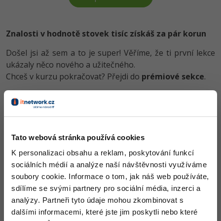
-80%
Blog
Photoshop
Kariéra
-80%
Znalosti v hodnotě stovek tisíc získáš za pár korun
Adobe Illustrator
Pro firmy
Došel jsi až sem a to je super! Věříme, že ti první lekce
-30%
Adobe Lightroom
ukázaly něco nového a užitečného.
Chceš v kurzu pokračovat? Přejdi do
prémiové sekce
.
-15%
Adobe XD
-25%
Adobe InDesign
Obsah článku spadá pod licenci
Premium
, koupí článku souhlasíš
se
smluvními podmínkami
.
Adobe After Effects
Tato webová stránka používá cookies
-80%
Blender
K personalizaci obsahu a reklam, poskytování funkcí
Co od nás v dalších lekcích dostaneš?
sociálních médií a analýze naší návštěvnosti využíváme
Inkscape
Přístup k jednotlivým lekcím dle způsobu pořízení.
soubory cookie. Informace o tom, jak náš web používáte,
Kvalitní znalosti
v oblasti IT.
sdílíme se svými partnery pro sociální média, inzerci a
-80%
Fotografování
Dovednosti, které ti pomohou získat vysněnou a
analýzy. Partneři tyto údaje mohou zkombinovat s
dobře placenou práci
.
dalšími informacemi, které jste jim poskytli nebo které
Video