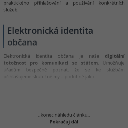
praktického přihlašování a používání konkrétních
-41%
služeb.
Copywriter
Algoritmy
Time management
-10%
WordPress specialista
Umělá inteligence (AI)
Windows
Elektronická identita
SEO specialista
Pro děti
občana
Linux
Více
Sítě
Elektronická identita občana je naše
digitální
totožnost pro komunikaci se státem
. Umožňuje
Fórum
Kybernetická bezpečnost
úřadům bezpečně poznat, že se ke službám
přihlašujeme skutečně my – podobně jako
Elektronický podpis
Fórum
Kurzy designu
...konec náhledu článku...
-80%
HTML/CSS
Pokračuj dál
Příběhy absolventů