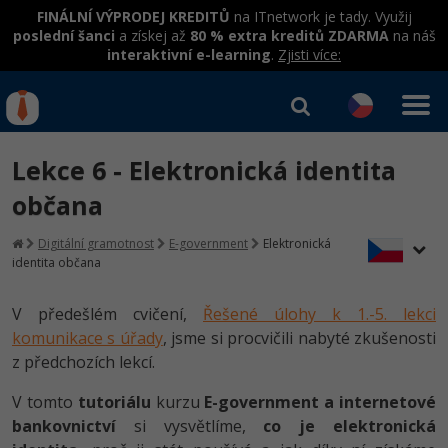
FINÁLNÍ VÝPRODEJ KREDITŮ
na ITnetwork je tady. Využij
poslední šanci
a získej až
80 % extra kreditů ZDARMA
na náš
interaktivní e-learning
.
Zjisti více:
IT kurzy
Od
0 Kč
Lekce 6 - Elektronická identita
Přihlásit se
|
Registrovat
IT e-learning
Rekvalifikace a kurzy
občana
hrazené úřadem práce
Kurzy IT profesí
Digitální gramotnost
E-government
Elektronická
Workshopy zdarma
identita občana
Junior programátor
Kurzy programování
Umělá inteligence v praxi
Školení
V předešlém cvičení,
Řešené úlohy k 1.-5. lekci
Programátor WWW aplikací
Jak začít?
Kurzy e-commerce
komunikace s úřady
, jsme si procvičili nabyté zkušenosti
Datová analýza v praxi
Základy programování
Školení dle technologií
z předchozích lekcí.
-80%
Senior programátor
Java
Testování softwaru
Objektové programování - OOP
C# .NET
V tomto
tutoriálu
kurzu
E-government a internetové
-80%
Front-end developer
C#.NET
Datová analýza
bankovnictví
si vysvětlíme,
co je elektronická
Umělá inteligence
Java