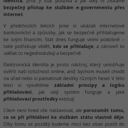
identita
, proč ji stát používá a jak díky ní získáme
-80%
Vývojář mobilních aplikací
Python
Digitální gramotnost
bezpečný přístup ke službám e-governmentu přes
HTML5, CSS3, Bootstrap, SEO
PHP
internet
.
-80%
-30%
Specialista na AI a bigdata
JavaScript
Marketing
SQL a databáze
JavaScript
V předchozích lekcích jsme si ukázali internetové
-80%
C# Game developer
PHP
bankovnictví a způsoby, jak se bezpečně přihlašujeme
WordPress
Testování a verzování
Python
ke svým financím. Stát dnes funguje velmi podobně –
-80%
-30%
Webdesigner
C++
také potřebuje vědět,
kdo se přihlašuje
, a zároveň to
SEO
UML a návrhové vzory
HTML / CSS
udělat co nejjednodušeji a bezpečně.
-80%
Tester
Swift
UX
Elektronická identita je proto nástroj, který umožňuje
React
UML a návrhové vzory
-80%
ověřit naši totožnost online, aniž bychom museli chodit
Systémový administrátor
Kotlin
Business
Spring
na úřad nebo si pamatovat desítky různých hesel. V této
MySQL/MariaDB
-80%
-25%
Grafik / UX/UI návrhář
lekci si vysvětlíme
základní principy a logiku
C
Kryptoměny
ASP.NET MVC
přihlašování
, jak celý systém funguje a jaké
MS-SQL
-30%
3D grafik
přihlašovací prostředky
existují.
VB.NET
Copywriting
Django
SQLite
Cílem není hned vše nastavovat, ale
porozumět tomu,
-80%
Projektový manažer
SQL
MS Office
co se při přihlášení ke službám státu vlastně děje
.
Best practices
-80%
Díky tomu se později budeme moci bez obav pustit do
Databázový analytik
Návrh SW
Google Dokumenty