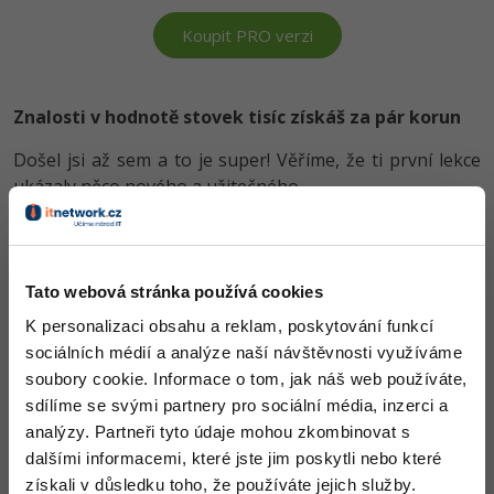
-80%
Blog
Photoshop
Koupit PRO verzi
Kariéra
-80%
Adobe Illustrator
Pro firmy
Znalosti v hodnotě stovek tisíc získáš za pár korun
-30%
Adobe Lightroom
Došel jsi až sem a to je super! Věříme, že ti první lekce
-15%
Adobe XD
ukázaly něco nového a užitečného.
Chceš v kurzu pokračovat? Přejdi do
prémiové sekce
.
-25%
Adobe InDesign
Adobe After Effects
Obsah článku spadá pod licenci
Premium
, koupí článku souhlasíš
Tato webová stránka používá cookies
se
smluvními podmínkami
.
-80%
K personalizaci obsahu a reklam, poskytování funkcí
Blender
sociálních médií a analýze naší návštěvnosti využíváme
soubory cookie. Informace o tom, jak náš web používáte,
Inkscape
Co od nás v dalších lekcích dostaneš?
sdílíme se svými partnery pro sociální média, inzerci a
-80%
analýzy. Partneři tyto údaje mohou zkombinovat s
Přístup k jednotlivým lekcím dle způsobu pořízení.
Fotografování
Kvalitní znalosti
v oblasti IT.
dalšími informacemi, které jste jim poskytli nebo které
Dovednosti, které ti pomohou získat vysněnou a
získali v důsledku toho, že používáte jejich služby.
Video