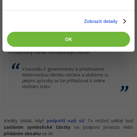
dobře placenou práci
.
Ostatní
Zobrazit detaily
Fórum
Popis článku
OK
Požadovaný článek má následující obsah:
V tutoriálu E-governmentu si představíme
elektronickou identitu občana a ukážeme si,
jakými způsoby se lze přihlašovat k online
službám státu.
Kredity získáš, když
podpoříš naši síť
. To můžeš udělat buď
zasláním symbolické částky
na podporu provozu nebo
přidáním obsahu
na síť.