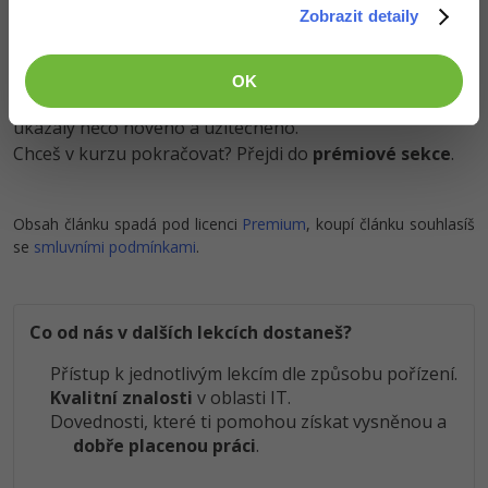
Zobrazit detaily
Znalosti v hodnotě stovek tisíc získáš za pár korun
OK
Došel jsi až sem a to je super! Věříme, že ti první lekce
ukázaly něco nového a užitečného.
Chceš v kurzu pokračovat? Přejdi do
prémiové sekce
.
Obsah článku spadá pod licenci
Premium
, koupí článku souhlasíš
se
smluvními podmínkami
.
Co od nás v dalších lekcích dostaneš?
Přístup k jednotlivým lekcím dle způsobu pořízení.
Kvalitní znalosti
v oblasti IT.
Dovednosti, které ti pomohou získat vysněnou a
dobře placenou práci
.