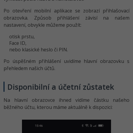
-41%
Po otevření mobilní aplikace se zobrazí přihlašovací
Copywriter
Algoritmy
Time management
obrazovka. Způsob přihlášení závisí na našem
-10%
nastavení, obvykle můžeme použít:
WordPress specialista
Umělá inteligence (AI)
Windows
otisk prstu,
SEO specialista
Pro děti
Linux
Face ID,
nebo klasické heslo či PIN.
Více
Sítě
Po úspěšném přihlášení uvidíme hlavní obrazovku s
Fórum
přehledem našich účtů.
Kybernetická bezpečnost
Elektronický podpis
Disponibilní a účetní zůstatek
Fórum
Na hlavní obrazovce ihned vidíme částku našeho
běžného účtu, kterou máme aktuálně k dispozici:
Kurzy designu
-80%
HTML/CSS
Příběhy absolventů