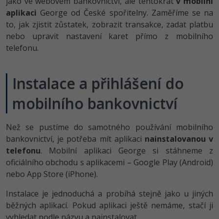
jako ve webovém bankovnictví, ale tentokrát
v mobilní
-80%
Vývojář mobilních aplikací
Python
Digitální gramotnost
aplikaci
George od České spořitelny. Zaměříme se na
HTML5, CSS3, Bootstrap, SEO
PHP
to, jak zjistit zůstatek, zobrazit transakce, zadat platbu
-80%
-30%
Specialista na AI a bigdata
JavaScript
Marketing
nebo upravit nastavení karet přímo z mobilního
SQL a databáze
JavaScript
telefonu.
-80%
C# Game developer
PHP
WordPress
Testování a verzování
Python
-80%
-30%
Webdesigner
C++
Instalace a přihlášení do
SEO
UML a návrhové vzory
HTML / CSS
-80%
mobilního bankovnictví
Tester
Swift
UX
React
UML a návrhové vzory
-80%
Systémový administrátor
Kotlin
Business
Než se pustíme do samotného používání mobilního
Spring
MySQL/MariaDB
bankovnictví, je potřeba mít aplikaci
nainstalovanou v
-80%
-25%
Grafik / UX/UI návrhář
C
Kryptoměny
telefonu
. Mobilní aplikaci George si stáhneme z
ASP.NET MVC
MS-SQL
oficiálního obchodu s aplikacemi – Google Play (Android)
-30%
3D grafik
VB.NET
Copywriting
nebo App Store (iPhone).
Django
SQLite
-80%
Projektový manažer
SQL
Instalace je jednoduchá a probíhá stejně jako u jiných
MS Office
Best practices
běžných aplikací. Pokud aplikaci ještě nemáme, stačí ji
-80%
Databázový analytik
Návrh SW
vyhledat podle názvu a nainstalovat.
Google Dokumenty