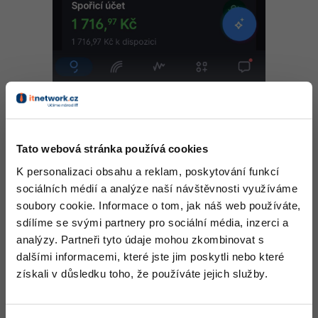
Ostatní
Fórum
Tato webová stránka používá cookies
To je náš
disponibilní zůstatek
. Po klepnutí na
K personalizaci obsahu a reklam, poskytování funkcí
sociálních médií a analýze naší návštěvnosti využíváme
soubory cookie. Informace o tom, jak náš web používáte,
sdílíme se svými partnery pro sociální média, inzerci a
analýzy. Partneři tyto údaje mohou zkombinovat s
...konec náhledu článku...
dalšími informacemi, které jste jim poskytli nebo které
Pokračuj dál
získali v důsledku toho, že používáte jejich služby.
Koupit PRO verzi