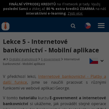
FINÁLNÍ VÝPRODEJ KREDITŮ
na ITnetwork je tady. Využij
poslední šanci
a získej až
80 % extra kreditů ZDARMA
na náš
interaktivní e-learning
.
Zjisti více:
IT kurzy
Od
0 Kč
Lekce 5 - Internetové
Přihlásit se
|
Registrovat
IT e-learning
Rekvalifikace a kurzy
bankovnictví - Mobilní aplikace
hrazené úřadem práce
Kurzy IT profesí
Digitální gramotnost
E-government
Internetové
Workshopy zdarma
bankovnictví - Mobilní aplikace
Junior programátor
Kurzy programování
Umělá inteligence v praxi
Školení
V předchozí lekci,
Internetové bankovnictví - Platby a
Programátor WWW aplikací
Jak začít?
Kurzy e-commerce
další funkce
, jsme se naučili pracovat s různými
Datová analýza v praxi
Základy programování
Školení dle technologií
funkcemi ve webové aplikaci George.
-80%
Senior programátor
Java
Testování softwaru
Objektové programování - OOP
C# .NET
V tomto
tutoriálu
kurzu
E-government a internetové
-80%
Front-end developer
C#.NET
Datová analýza
bankovnictví
si ukážeme, jak provádět stejné operace
Umělá inteligence
Java