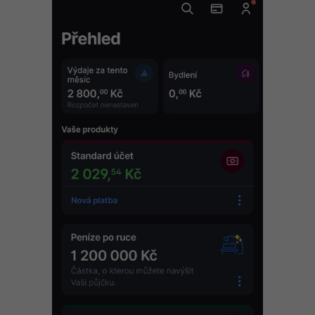
-80%
Blog
Photoshop
Kariéra
-80%
Adobe Illustrator
Pro firmy
-30%
Adobe Lightroom
-15%
Adobe XD
-25%
Adobe InDesign
Adobe After Effects
-80%
Blender
Inkscape
-80%
Fotografování
Video