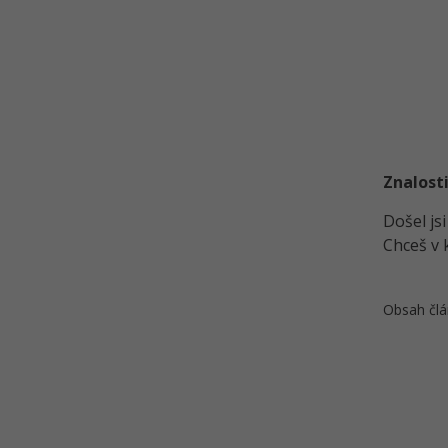
Czech POINT
Kvíz - Veřejné rejstříky a Czech
POINT
Elektronický podpis v praxi
Typy elektronických podpisů
eObčanka
Znalosti
Kvíz - Elektronický podpis a
eObčanka
Došel js
Řešené úlohy k 22.-25. lekci
Chceš v 
komunikace s úřady
Učební pomůcka na komunikaci
Obsah člá
s úřady - Tahák
Kvíz - Komunikace s úřady