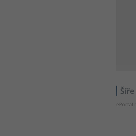
ČSSZ
Portál Úřadu práce ČR -
Informace o zaměstnání a
dávkách
Řešené úlohy k 15.-17. lekci
komunikace s úřady
Portál Moje daně - Online
finanční úřad, daně a podání
Portál eRecept - Přehledy
receptů a léků
Kvíz - Portál Úřadu práce, Moje
Šíře
daně a eRecept
Veřejné rejstříky - Informace o
ePortál 
nemovitostech či firmách
Rozcestník online služeb státu
Řešené úlohy k 18.-21. lekci
komunikace s úřady