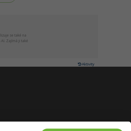
lizuje se také na
AI. Zajímá ji také
Aktivity