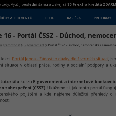
 tady. Využij
poslední šanci
a získej až
80 % extra kreditů ZDAR
ÍBĚHY ABSOLVENTŮ
BLOG
KARIÉRA
PRO FIRMY
 16 - Portál ČSSZ - Důchod, nemoce
lní gramotnost
E-government
Portál ČSSZ - Důchod, nemocenská i zaměstná
 lekci,
Portál Jenda - Žádosti o dávky dle životních situací
, js
ní situace v oblasti práce, rodiny a sociální podpory a uká
o
tutoriálu
kurzu
E-government a internetové bankovnic
ího zabezpečení (ČSSZ)
. Ukážeme si, jak tento portál fungu
enského pojištění a kde najdeme důležité přehledy o 
osti.