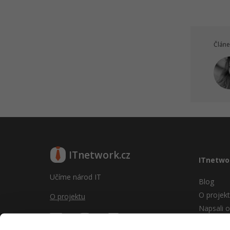
Článe
ITnetwork.cz
ITnetwo
Učíme národ IT
Blog
O projek
O projektu
Napsali o
Reklama