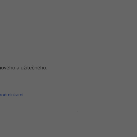
o nového a užitečného.
 podmínkami
.