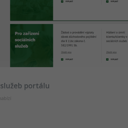
 služeb portálu
nabízí