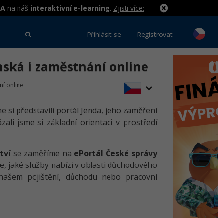
MA
na náš
interaktivní e-learning
.
Zjisti více:
Přihlásit se
Registrovat
nská i zaměstnání online
ní online
me si představili portál Jenda, jeho zaměření
zali jsme si základní orientaci v prostředí
tví
se zaměříme na
ePortál České správy
je, jaké služby nabízí v oblasti důchodového
našem pojištění, důchodu nebo pracovní