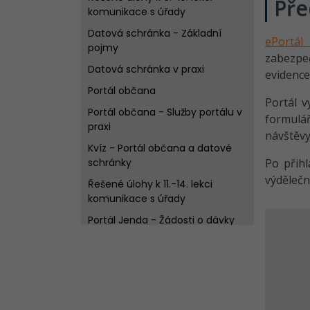
Pře
komunikace s úřady
Datová schránka - Základní
ePortál
pojmy
zabezpe
Datová schránka v praxi
evidence
Portál občana
Portál v
Portál občana - Služby portálu v
formulá
praxi
návštěvy
Kvíz - Portál občana a datové
schránky
Po přih
výdělečn
Řešené úlohy k 11.-14. lekci
komunikace s úřady
Portál Jenda - Žádosti o dávky
dle životních situací
Portál ČSSZ - Důchod,
nemocenská i zaměstnání
online
Kvíz - Portál Jenda a ePortál