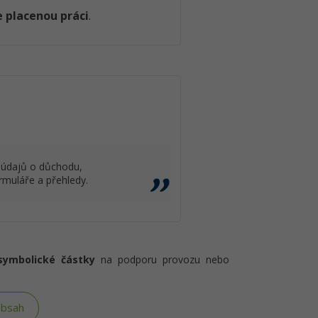
 placenou práci
.
o údajů o důchodu,
rmuláře a přehledy.
symbolické částky
na podporu provozu nebo
obsah