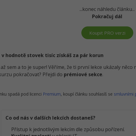
...konec náhledu článku...
Pokračuj dál
Koupit PRO verzi
 v hodnotě stovek tisíc získáš za pár korun
i až sem a to je super! Věříme, že ti první lekce ukázaly něc
kurzu pokračovat? Přejdi do
prémiové sekce
.
nku spadá pod licenci
Premium
, koupí článku souhlasíš se
smluvními
Co od nás v dalších lekcích dostaneš?
Přístup k jednotlivým lekcím dle způsobu pořízení.