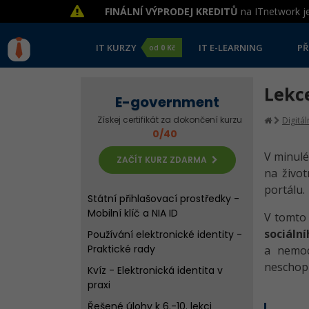
FINÁLNÍ VÝPRODEJ KREDITŮ
na ITnetwork je
Kvíz - Internetové bankovnictví
Řešené úlohy k 1.-5. lekci
komunikace s úřady
IT KURZY
IT E-LEARNING
PŘ
od
0 Kč
Elektronická identita občana
Lekce
Přihlášení ke službám státu
E-government
pomocí bankovní identity
Získej certifikát za dokončení kurzu
Digitá
Kvíz - Elektronická identita
0/40
občana
V minulé
ZAČÍT KURZ ZDARMA
Další přihlašovací prostředky -
na život
Datová schránka a MojeID
portálu.
Státní přihlašovací prostředky -
Mobilní klíč a NIA ID
V tomt
sociáln
Používání elektronické identity -
Praktické rady
a nemoc
neschopn
Kvíz - Elektronická identita v
praxi
Řešené úlohy k 6.-10. lekci