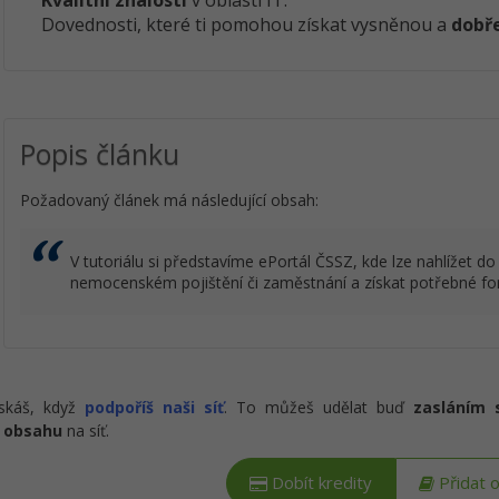
Kvalitní znalosti
v oblasti IT.
Dovednosti, které ti pomohou získat vysněnou a
dobře
Popis článku
Požadovaný článek má následující obsah:
V tutoriálu si představíme ePortál ČSSZ, kde lze nahlížet d
nemocenském pojištění či zaměstnání a získat potřebné fo
ískáš, když
podpoříš naši síť
. To můžeš udělat buď
zasláním 
 obsahu
na síť.
Dobít kredity
Přidat 