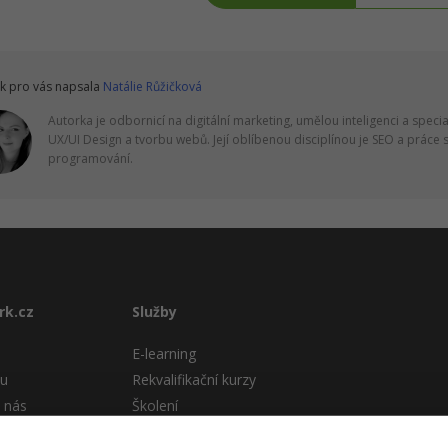
k pro vás napsala
Natálie Růžičková
Autorka je odbornicí na digitální marketing, umělou inteligenci a specia
UX/UI Design a tvorbu webů. Její oblíbenou disciplínou je SEO a práce s 
programování.
rk.cz
Služby
E-learning
tu
Rekvalifikační kurzy
 nás
Školení
Pro firmy