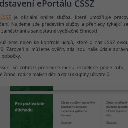
dstavení ePortálu ČSSZ
 ČSSZ
je oficiální online služba, která umožňuje praco
čení. Najdeme zde především služby a přehledy týkající 
 zaměstnání a samostatné výdělečné činnosti.
yužijeme nejen ke kontrole údajů, které o nás ČSSZ evidu
řů. Zároveň si můžeme ověřit, zda jsou naše údaje správ
 pobočky.
lášení se zobrazí přehledné menu rozdělené podle toho,
ě činné, rodiče malých dětí a další skupiny uživatelů: