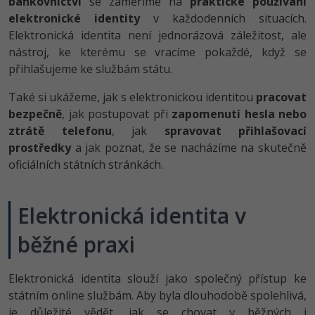
bankovnictví
se zaměříme na
praktické používání
-80%
Vývojář mobilních aplikací
Python
Digitální gramotnost
elektronické identity
v každodenních situacích.
HTML5, CSS3, Bootstrap, SEO
PHP
Elektronická identita není jednorázová záležitost, ale
-80%
-30%
Specialista na AI a bigdata
JavaScript
Marketing
nástroj, ke kterému se vracíme pokaždé, když se
SQL a databáze
JavaScript
přihlašujeme ke službám státu.
-80%
C# Game developer
PHP
WordPress
Testování a verzování
Python
Také si ukážeme, jak s elektronickou identitou
pracovat
-80%
-30%
Webdesigner
C++
bezpečně
, jak postupovat při
zapomenutí hesla nebo
SEO
UML a návrhové vzory
HTML / CSS
ztrátě telefonu
, jak
spravovat přihlašovací
-80%
Tester
Swift
prostředky
a jak poznat, že se nacházíme na skutečně
UX
React
UML a návrhové vzory
oficiálních státních stránkách.
-80%
Systémový administrátor
Kotlin
Business
Spring
MySQL/MariaDB
-80%
-25%
Elektronická identita v
Grafik / UX/UI návrhář
C
Kryptoměny
ASP.NET MVC
MS-SQL
běžné praxi
-30%
3D grafik
VB.NET
Copywriting
Django
SQLite
-80%
Projektový manažer
SQL
Elektronická identita slouží jako společný přístup ke
MS Office
Best practices
státním online službám. Aby byla dlouhodobě spolehlivá,
-80%
Databázový analytik
Návrh SW
je důležité vědět, jak se chovat v běžných i
Google Dokumenty