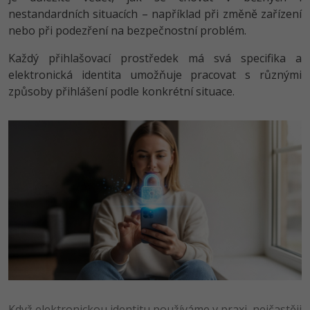
nestandardních situacích – například při změně zařízení
-41%
Copywriter
Algoritmy
nebo při podezření na bezpečnostní problém.
Time management
-10%
Každý přihlašovací prostředek má svá specifika a
WordPress specialista
Umělá inteligence (AI)
Windows
elektronická identita umožňuje pracovat s různými
SEO specialista
způsoby přihlášení podle konkrétní situace.
Pro děti
Linux
Více
Sítě
Fórum
Kybernetická bezpečnost
Elektronický podpis
Fórum
Kurzy designu
-80%
HTML/CSS
Příběhy absolventů
Když elektronickou identitu používáme v praxi, nejčastěji