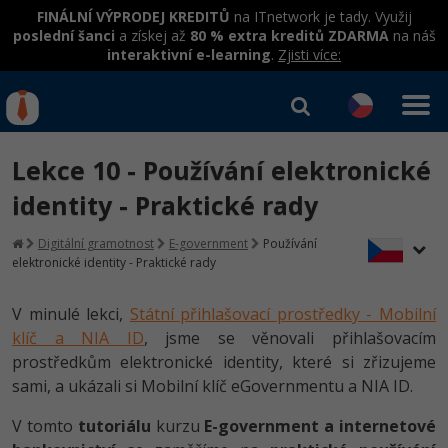
FINÁLNÍ VÝPRODEJ KREDITŮ
na ITnetwork je tady. Využij
poslední šanci
a získej až
80 % extra kreditů ZDARMA
na náš
interaktivní e-learning
.
Zjisti více:
IT kurzy
Od
0 Kč
Lekce 10 - Používání elektronické
Přihlásit se
|
Registrovat
IT e-learning
Rekvalifikace a kurzy
identity - Praktické rady
hrazené úřadem práce
Kurzy IT profesí
Digitální gramotnost
E-government
Používání
Workshopy zdarma
elektronické identity - Praktické rady
Junior programátor
Kurzy programování
Umělá inteligence v praxi
Školení
V minulé lekci,
Státní přihlašovací prostředky - Mobilní
Programátor WWW aplikací
Jak začít?
Kurzy e-commerce
klíč a NIA ID
, jsme se věnovali přihlašovacím
Datová analýza v praxi
Základy programování
Školení dle technologií
prostředkům elektronické identity, které si zřizujeme
-80%
Senior programátor
Java
Testování softwaru
sami, a ukázali si Mobilní klíč eGovernmentu a NIA ID.
Objektové programování - OOP
C# .NET
-80%
Front-end developer
C#.NET
Datová analýza
V tomto
tutoriálu
kurzu
E-government a internetové
Umělá inteligence
Java