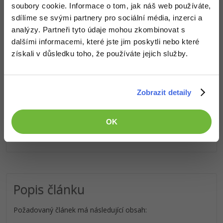
soubory cookie. Informace o tom, jak náš web používáte,
sdílíme se svými partnery pro sociální média, inzerci a
Ostatní
analýzy. Partneři tyto údaje mohou zkombinovat s
Obsah článku spadá pod licenci
Premium
, koupí článku souhlasíš
se
smluvními podmínkami
.
dalšími informacemi, které jste jim poskytli nebo které
Fórum
získali v důsledku toho, že používáte jejich služby.
Co od nás v dalších lekcích dostaneš?
Zobrazit detaily
Přístup k jednotlivým lekcím dle způsobu pořízení.
Kvalitní znalosti
v oblasti IT.
Dovednosti, které ti pomohou získat vysněnou a
OK
dobře placenou práci
.
Popis článku
Požadovaný článek má následující obsah: