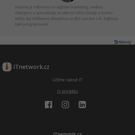
Autorka je odbornicí na digitální marketing, umělou
inteligenci a specializuje se také na UX/UI Design a tvorbu
webů. Její oblíbenou disciplínou je SEO a práce s AI. Zajímá ji
také programování.
Aktivity
ITnetwork.cz
Učíme národ IT
O projektu
ITnetwork.cz