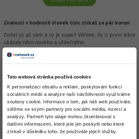
-80%
Blog
Photoshop
Kariéra
-80%
Adobe Illustrator
Znalosti v hodnotě stovek tisíc získáš za pár korun
Pro firmy
-30%
Došel jsi až sem a to je super! Věříme, že ti první lekce
Adobe Lightroom
ukázaly něco nového a užitečného.
-15%
Chceš v kurzu pokračovat? Přejdi do
prémiové sekce
.
Adobe XD
-25%
Adobe InDesign
Obsah článku spadá pod licenci
Premium
, koupí článku souhlasíš
se
smluvními podmínkami
.
Tato webová stránka používá cookies
Adobe After Effects
K personalizaci obsahu a reklam, poskytování funkcí
-80%
Blender
sociálních médií a analýze naší návštěvnosti využíváme
Co od nás v dalších lekcích dostaneš?
soubory cookie. Informace o tom, jak náš web používáte,
Inkscape
sdílíme se svými partnery pro sociální média, inzerci a
Přístup k jednotlivým lekcím dle způsobu pořízení.
analýzy. Partneři tyto údaje mohou zkombinovat s
Kvalitní znalosti
v oblasti IT.
-80%
Fotografování
dalšími informacemi, které jste jim poskytli nebo které
Dovednosti, které ti pomohou získat vysněnou a
získali v důsledku toho, že používáte jejich služby.
dobře placenou práci
.
Video