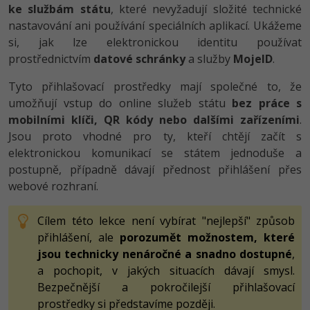
-80%
ke službám státu
, které nevyžadují složité technické
Vývojář mobilních aplikací
Python
Digitální gramotnost
nastavování ani používání speciálních aplikací. Ukážeme
HTML5, CSS3, Bootstrap, SEO
PHP
-80%
si, jak lze elektronickou identitu používat
-30%
Specialista na AI a bigdata
JavaScript
Marketing
prostřednictvím
SQL a databáze
datové schránky
a služby
MojeID
.
JavaScript
-80%
C# Game developer
PHP
WordPress
Tyto přihlašovací prostředky mají společné to, že
Testování a verzování
Python
umožňují vstup do online služeb státu
bez práce s
-80%
-30%
Webdesigner
C++
SEO
mobilními klíči, QR kódy nebo dalšími zařízeními
.
UML a návrhové vzory
HTML / CSS
Jsou proto vhodné pro ty, kteří chtějí začít s
-80%
Tester
Swift
UX
elektronickou komunikací se státem jednoduše a
React
UML a návrhové vzory
postupně, případně dávají přednost přihlášení přes
-80%
Systémový administrátor
Kotlin
Business
webové rozhraní.
Spring
MySQL/MariaDB
-80%
-25%
Grafik / UX/UI návrhář
C
Kryptoměny
Cílem této lekce není vybírat "nejlepší" způsob
ASP.NET MVC
MS-SQL
přihlášení, ale
porozumět možnostem, které
-30%
3D grafik
VB.NET
Copywriting
jsou technicky nenáročné a snadno dostupné
Django
,
SQLite
-80%
a pochopit, v jakých situacích dávají smysl.
Projektový manažer
SQL
MS Office
Best practices
Bezpečnější a pokročilejší přihlašovací
-80%
Databázový analytik
prostředky si představíme později.
Návrh SW
Google Dokumenty