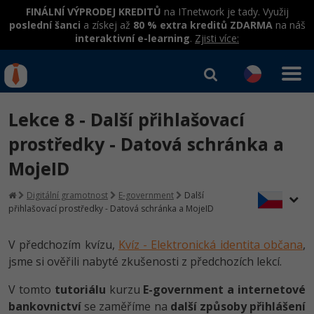
FINÁLNÍ VÝPRODEJ KREDITŮ
na ITnetwork je tady. Využij
poslední šanci
a získej až
80 % extra kreditů ZDARMA
na náš
interaktivní e-learning
.
Zjisti více:
IT kurzy
Od
0 Kč
Lekce 8 - Další přihlašovací
Přihlásit se
|
Registrovat
IT e-learning
Rekvalifikace a kurzy
prostředky - Datová schránka a
hrazené úřadem práce
MojeID
Kurzy IT profesí
Workshopy zdarma
Junior programátor
Digitální gramotnost
E-government
Další
Kurzy programování
Umělá inteligence v praxi
přihlašovací prostředky - Datová schránka a MojeID
Školení
Programátor WWW aplikací
Jak začít?
Kurzy e-commerce
Datová analýza v praxi
Základy programování
V předchozím kvízu,
Kvíz - Elektronická identita občana
,
Školení dle technologií
-80%
Senior programátor
jsme si ověřili nabyté zkušenosti z předchozích lekcí.
Java
Testování softwaru
Objektové programování - OOP
C# .NET
-80%
V tomto
tutoriálu
kurzu
E-government a internetové
Front-end developer
C#.NET
Datová analýza
bankovnictví
se zaměříme na
další způsoby přihlášení
Umělá inteligence
Java