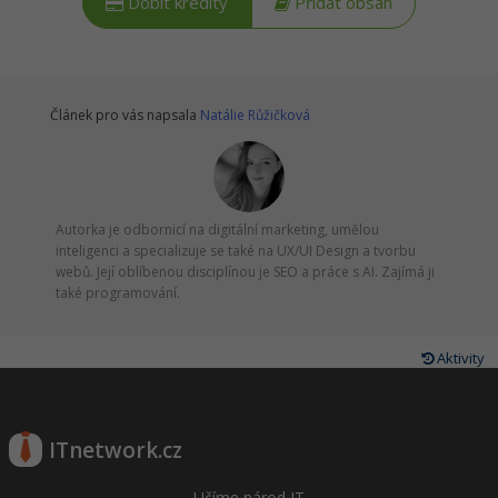
Dobít kredity
Přidat obsah
Článek pro vás napsala
Natálie Růžičková
Autorka je odbornicí na digitální marketing, umělou
inteligenci a specializuje se také na UX/UI Design a tvorbu
webů. Její oblíbenou disciplínou je SEO a práce s AI. Zajímá ji
také programování.
Aktivity
ITnetwork.cz
Učíme národ IT