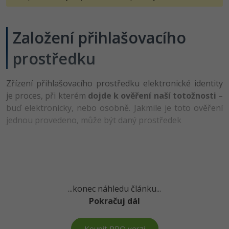
-41%
Copywriter
Algoritmy
Time management
Založení přihlašovacího
-10%
WordPress specialista
Umělá inteligence (AI)
Windows
prostředku
SEO specialista
Pro děti
Linux
Zřízení přihlašovacího prostředku elektronické identity
Více
Sítě
je proces, při kterém
dojde k ověření naší totožnosti
–
buď elektronicky, nebo osobně. Jakmile je toto ověření
Fórum
Kybernetická bezpečnost
jednou provedeno, může být daný prostředek
Elektronický podpis
Fórum
...konec náhledu článku...
Kurzy designu
Pokračuj dál
-80%
HTML/CSS
Příběhy absolventů
Koupit PRO verzi