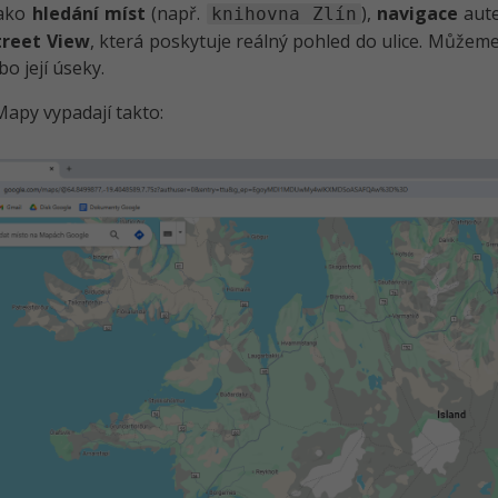
jako
hledání míst
(např.
),
navigace
aut
knihovna Zlín
treet View
, která poskytuje reálný pohled do ulice. Můžem
bo její úseky.
apy vypadají takto: