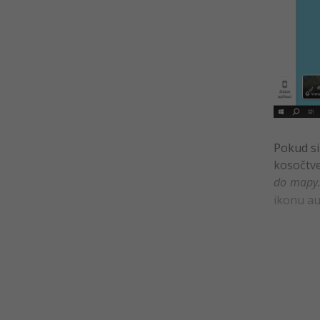
Řešené úlohy k 15.-17. lekci
Základů ovládání PC
Kvíz - Google a ChatGPT
Instalace a odinstalace aplikací
Užitečné aplikace pro práci
Užitečné aplikace pro každý den
Kvíz - Používání aplikací
Pokud si
Řešené úlohy k 18.-20. lekci
kosočtve
Základů ovládání PC
do map
Multimédia
ikonu au
Multimédia v praxi
Kvíz - Práce s multimédii
Řešené úlohy k 21.-22. lekci
Základů ovládání PC
Učební pomůcka na Základy
ovládání PC - Tahák