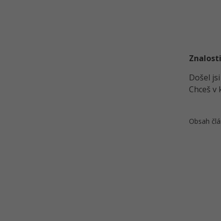
Kvíz - Základy ovládání PC
Znalosti
Došel js
Chceš v 
Obsah člá