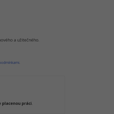
o nového a užitečného.
 podmínkami
.
 placenou práci
.