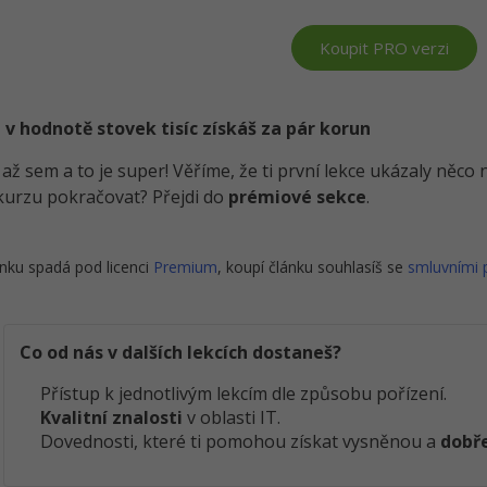
Koupit PRO verzi
 v hodnotě stovek tisíc získáš za pár korun
i až sem a to je super! Věříme, že ti první lekce ukázaly něc
kurzu pokračovat? Přejdi do
prémiové sekce
.
nku spadá pod licenci
Premium
, koupí článku souhlasíš se
smluvními
Co od nás v dalších lekcích dostaneš?
Přístup k jednotlivým lekcím dle způsobu pořízení.
Kvalitní znalosti
v oblasti IT.
Dovednosti, které ti pomohou získat vysněnou a
dobře