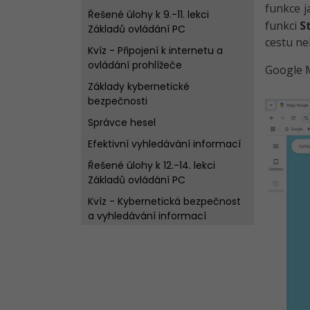
funkce 
Řešené úlohy k 9.-11. lekci
funkci
S
Základů ovládání PC
cestu ne
Kvíz - Připojení k internetu a
ovládání prohlížeče
Google M
Základy kybernetické
bezpečnosti
Správce hesel
Efektivní vyhledávání informací
Řešené úlohy k 12.-14. lekci
Základů ovládání PC
Kvíz - Kybernetická bezpečnost
a vyhledávání informací
Google - Gmail a Disk
Google - Mapy, Překladač a další
služby
ChatGPT