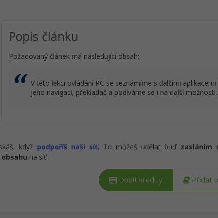
Popis článku
Požadovaný článek má následující obsah:
V této lekci ovládání PC se seznámíme s dalšími aplikacem
jeho navigaci, překladač a podíváme se i na další možnosti.
ískáš, když
podpoříš naši síť
. To můžeš udělat buď
zasláním 
 obsahu
na síť.
Dobít kredity
Přidat 