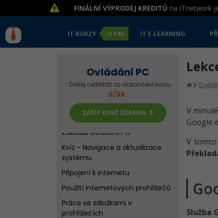
Práce se souborovým
FINÁLNÍ VÝPRODEJ KREDITŮ
na ITnetwork je
systémem
Stahování souborů
IT KURZY
IT E-LEARNING
PŘ
od
0 Kč
Řešené úlohy k 4.-6. lekci
Základů ovládání PC
Lekce
Kvíz - Práce s klávesnicí a
Ovládání PC
soubory
Získej certifikát za dokončení kurzu
Digitá
Navigace v systému
0/39
Aktualizace systému
V minulé
ZAČÍT KURZ ZDARMA
Google e
Řešené úlohy k 7.-8. lekci
Základů ovládání PC
V tomt
Kvíz - Navigace a aktualizace
Překlad
systému
Připojení k internetu
Go
Použití internetových prohlížečů
Práce se záložkami v
Služba 
prohlížečích