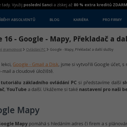
 tady. Využij
poslední šanci
a získej až
80 % extra kreditů ZDAR
ÍBĚHY ABSOLVENTŮ
BLOG
KARIÉRA
PRO FIRMY
 16 - Google - Mapy, Překladač a dal
lní gramotnost
Ovládání PC
Google - Mapy, Překladač a další služby
 lekci,
Google - Gmail a Disk
, jsme si vytvořili Google účet, 
-mail a cloudové úložiště.
o
tutoriálu základního ovládání PC
si představíme další
s
ač
,
YouTube
a další. Ukážeme si také
nastavení pro naši b
ogle Mapy
Google Mapy
pomáhá s hledáním adres či firem a s plánován