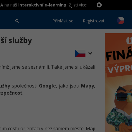
MA
na náš
interaktivní e-learning
.
Zjisti více:
Přihlásit se
Registrovat
ší služby
s nímž jsme se seznámili. Také jsme si ukázali
lužby
společnosti
Google
, jako jsou
Mapy
,
ezpečnost
.
ím cest i orientací v neznámém městě. Mají