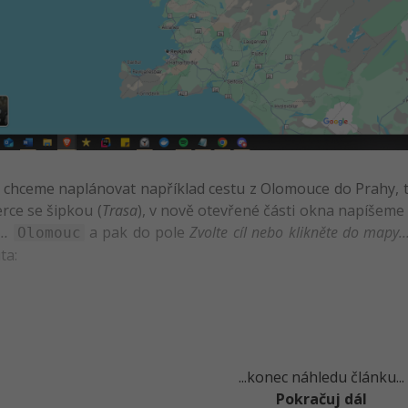
 chceme naplánovat například cestu z Olomouce do Prahy, 
rce se šipkou (
Trasa
), v nově otevřené části okna napíšem
y…
a pak do pole
Zvolte cíl nebo klikněte do mapy
Olomouc
ta:
...konec náhledu článku...
Pokračuj dál