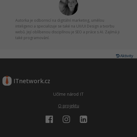
Ostatní
Autorka je odbornicí na digitální marketing, umělou
inteligenci a specializuje se také na UX/UI Design a tvorbu
Fórum
webů. Její oblíbenou disciplínou je SEO a práce s AI. Zajímá ji
také programování.
Aktivity
ITnetwork.cz
Učíme národ IT
O projektu