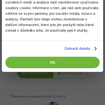
sociálních médií a analýze naší návštěvnosti využíváme
-80%
Požadovaný článek má následující obsah:
Blog
Photoshop
soubory cookie. Informace o tom, jak náš web používáte,
sdílíme se svými partnery pro sociální média, inzerci a
Kariéra
-80%
Adobe Illustrator
Řešené úlohy kurzu Základní ovládání PC na
analýzy. Partneři tyto údaje mohou zkombinovat s
téma práce s aplikacemi. Úlohy jsou řazené dle
Pro firmy
dalšími informacemi, které jste jim poskytli nebo které
-30%
obtížnosti s řešením ke stažení.
Adobe Lightroom
získali v důsledku toho, že používáte jejich služby.
-15%
Adobe XD
-25%
Zobrazit detaily
Adobe InDesign
Kredity získáš, když
podpoříš naši síť
. To můžeš udělat buď
zasláním symbolické částky
na podporu provozu nebo
Adobe After Effects
přidáním obsahu
na síť.
OK
-80%
Blender
Dobít kredity
Přidat obsah
Inkscape
-80%
Fotografování
Článek pro vás napsala
Natálie Růžičková
Video