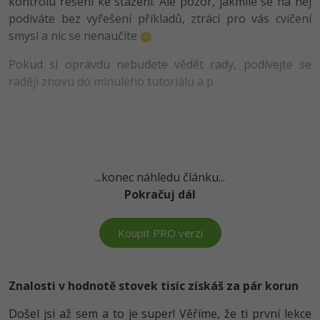
kontrolu řešení ke stažení. Ale pozor, jakmile se na něj
-80%
Vývojář mobilních aplikací
Python
Digitální gramotnost
podíváte bez vyřešení příkladů, ztrácí pro vás cvičení
HTML5, CSS3, Bootstrap, SEO
PHP
smysl a nic se nenaučíte
-80%
-30%
Specialista na AI a bigdata
JavaScript
Marketing
SQL a databáze
JavaScript
Pokud si opravdu nebudete vědět rady, podívejte se
-80%
C# Game developer
PHP
raději znovu do minulého tutoriálu a p
WordPress
Testování a verzování
Python
-80%
-30%
Webdesigner
C++
SEO
UML a návrhové vzory
HTML / CSS
-80%
Tester
Swift
UX
React
UML a návrhové vzory
-80%
...konec náhledu článku...
Systémový administrátor
Kotlin
Business
Pokračuj dál
Spring
MySQL/MariaDB
-80%
-25%
Grafik / UX/UI návrhář
C
Kryptoměny
ASP.NET MVC
MS-SQL
Koupit PRO verzi
-30%
3D grafik
VB.NET
Copywriting
Django
SQLite
-80%
Projektový manažer
SQL
MS Office
Znalosti v hodnotě stovek tisíc získáš za pár korun
Best practices
-80%
Databázový analytik
Došel jsi až sem a to je super! Věříme, že ti první lekce
Návrh SW
Google Dokumenty