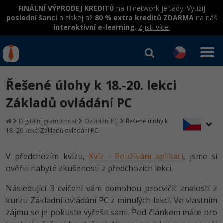
FINÁLNÍ VÝPRODEJ KREDITŮ
na ITnetwork je tady. Využij
poslední šanci
a získej až
80 % extra kreditů ZDARMA
na náš
interaktivní e-learning
.
Zjisti více:
IT kurzy
Od
0 Kč
Řešené úlohy k 18.-20. lekci
Přihlásit se
|
Registrovat
IT e-learning
Rekvalifikace a kurzy
Základů ovládání PC
hrazené úřadem práce
Kurzy IT profesí
Digitální gramotnost
Ovládání PC
Řešené úlohy k
Workshopy zdarma
18.-20. lekci Základů ovládání PC
Junior programátor
Kurzy programování
Umělá inteligence v praxi
Školení
V předchozím kvízu,
Kvíz - Používání aplikací
, jsme si
Programátor WWW aplikací
Jak začít?
Kurzy e-commerce
ověřili nabyté zkušenosti z předchozích lekcí.
Datová analýza v praxi
Základy programování
Školení dle technologií
-80%
Senior programátor
Java
Testování softwaru
Následující 3 cvičení vám pomohou procvičit znalosti z
Objektové programování - OOP
C# .NET
kurzu Základní ovládání PC z minulých lekcí. Ve vlastním
-80%
Front-end developer
C#.NET
Datová analýza
zájmu se je pokuste vyřešit sami. Pod článkem máte pro
Umělá inteligence
Java