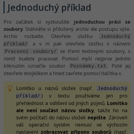
-80%
Jednoduchý příklad
Blog
Photoshop
Kariéra
-80%
Adobe Illustrator
Pro začátek si vyzkoušíte
jednoduchou práci se
soubory
. Stáhněte si přiložený archiv dle postupu výše.
Pro firmy
-30%
Adobe Lightroom
Archiv rozbalte. Otevřete složku
Jednoduchý
a v ní pak otevřete složku s názvem
příklad/
-15%
Adobe XD
se třemi textovými soubory, s
Pracovní soubory/
nimiž budete pracovat. Pomocí myši nejprve jedním
-25%
Adobe InDesign
kliknutím označte soubor
. Poté jej
Poznámky.txt
otevřete dvojklikem a hned zavřete pomocí tlačítka
x
.
Adobe After Effects
Lomítko u názvů složek (např.
-80%
Jednoduchý
Blender
) v textu používáme jen pro
příklad/
přehlednost a odlišení od jiných pojmů.
Lomítko
Inkscape
ale není součást názvu složky
, takže ho na
-80%
svém počítači do názvu složek
nepište
. Zároveň
Fotografování
váš operační systém nemusí ve výchozím
nastavení
zobrazovat přípony souborů
(např.
Video