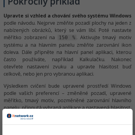
Pokročilý příklad
Upravte si vzhled a chování svého systému Windows
podle návodu. Nejprve změňte pozadí plochy na jeden z
nabízených obrázků, který se vám líbí. Poté nastavte
měřítko zobrazení na
. Aktivujte tmavý motiv
150 %
systému a na hlavním panelu změňte zarovnání ikon
doleva. Dále připněte na hlavní panel aplikaci, kterou
často používáte, například Kalkulačku. Nakonec
otevřete nastavení zvuku a upravte hlasitost buď
celkově, nebo jen pro vybranou aplikaci.
Výsledkem cvičení bude upravené prostředí Windows
podle vašich preferencí – změněné pozadí, upravené
měřítko, tmavý motiv, pozměněné zarovnání hlavního
panelu, připnutá vybraná aplikace a nastavená hlasitost.
Po práci na tomto cvičení si vraťte zpět nastavení
tak, aby vyhovovala vám, například doporučené