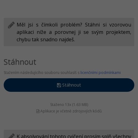
Měl jsi s čímkoli problém? Stáhni si vzorovou
aplikaci níže a porovnej ji se svým projektem,
chybu tak snadno najdeš.
Stáhnout
Stažením následujícího souboru souhlasíš s
licenčními podmínkami
Stáhnout
gramotnost_nastaveni_pc_mys_problemy.zip
Staženo 13x (1.63 MB)
Aplikace je včetně zdrojových kódů
K absolvování tohoto cvičení prosím splň všechny