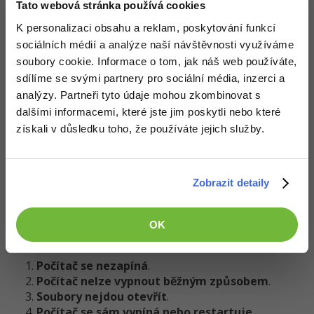
nastavené měřítko na
atd.
125 %
Tato webová stránka používá cookies
K personalizaci obsahu a reklam, poskytování funkcí
sociálních médií a analýze naší návštěvnosti využíváme
Příklad pro náročné –
soubory cookie. Informace o tom, jak náš web používáte,
sdílíme se svými partnery pro sociální média, inzerci a
BONUS
analýzy. Partneři tyto údaje mohou zkombinovat s
dalšími informacemi, které jste jim poskytli nebo které
Přečtěte si následující čtyři situace a ke každé napište
získali v důsledku toho, že používáte jejich služby.
krátké vysvětlení, co by měl uživatel udělat
, jaké
základní kroky by měl vyzkoušet a co by mohlo být
příčinou, aniž by byla nutná pokročilá znalost techniky.
Zobrazit detaily
Vycházejte pouze z toho, co bylo uvedeno v předchozích
lekcích.
OK
Situace:
Počítač se nezapíná
.
Počítač nelze vypnout běžným způsobem
.
Soubory nejdou otevřít
.
Počítač se sám vypíná nebo restartuje
.