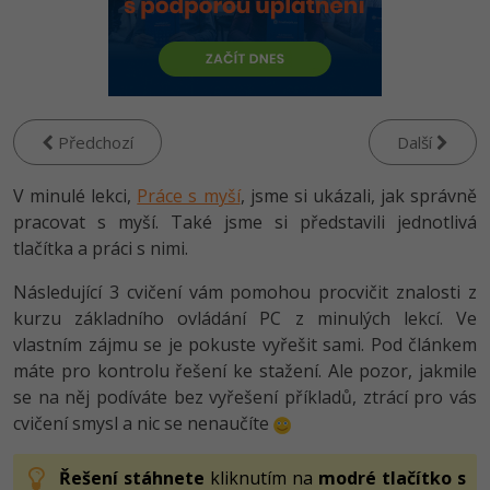
-80%
Vývojář mobilních aplikací
Python
Digitální gramotnost
HTML5, CSS3, Bootstrap, SEO
PHP
-80%
-30%
Specialista na AI a bigdata
JavaScript
Marketing
SQL a databáze
JavaScript
-80%
C# Game developer
PHP
WordPress
Testování a verzování
Předchozí
Další
Python
-80%
-30%
Webdesigner
C++
SEO
V minulé lekci,
UML a návrhové vzory
Práce s myší
, jsme si ukázali, jak správně
HTML / CSS
-80%
pracovat s myší. Také jsme si představili jednotlivá
Tester
Swift
UX
React
tlačítka a práci s nimi.
UML a návrhové vzory
-80%
Systémový administrátor
Kotlin
Business
Následující 3 cvičení vám pomohou procvičit znalosti z
Spring
MySQL/MariaDB
kurzu základního ovládání PC z minulých lekcí. Ve
-80%
-25%
Grafik / UX/UI návrhář
C
Kryptoměny
vlastním zájmu se je pokuste vyřešit sami. Pod článkem
ASP.NET MVC
MS-SQL
máte pro kontrolu řešení ke stažení. Ale pozor, jakmile
-30%
3D grafik
VB.NET
Copywriting
se na něj podíváte bez vyřešení příkladů, ztrácí pro vás
Django
SQLite
cvičení smysl a nic se nenaučíte
-80%
Projektový manažer
SQL
MS Office
Best practices
-80%
Řešení stáhnete
kliknutím na
modré tlačítko s
Databázový analytik
Návrh SW
Google Dokumenty