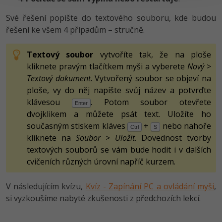
Své řešení popište do textového souboru, kde budou
řešení ke všem 4 případům – stručně.
Textový soubor
vytvoříte tak, že na ploše
kliknete pravým tlačítkem myši a vyberete
Nový
>
Textový dokument
. Vytvořený soubor se objeví na
ploše, vy do něj napište svůj název a potvrďte
klávesou
. Potom soubor otevřete
Enter
dvojklikem a můžete psát text. Uložíte ho
současným stiskem kláves
+
nebo nahoře
Ctrl
S
kliknete na
Soubor
>
Uložit
. Dovednost tvorby
textových souborů se vám bude hodit i v dalších
cvičeních různých úrovní napříč kurzem.
V následujícím kvízu,
Kvíz - Zapínání PC a ovládání myši
,
si vyzkoušíme nabyté zkušenosti z předchozích lekcí.