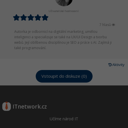
Uživatelské hodnocení:
7 hlasů
Autorka je odbornicí na digitální marketing, umělou
inteligenci a specializuje se také na UX/UI Design a tvorbu
webů. Její oblíbenou disciplínou je SEO a práce s AI. Zajímá ji
také programování.
Aktivity
Vstoupit do diskuze (0)
ITnetwork.cz
Učíme národ IT