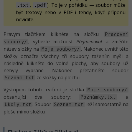
,
). To je v pořádku — soubor může
.txt
.pdf
být textový nebo v PDF i tehdy, když příponu
Ostatní
nevidíte.
Fórum
Pravým tlačítkem klikněte na složku
Pracovní
, vyberte možnost
Přejmenovat
a změňte
soubory/
název složky na
. Nakonec uvnitř této
Moje soubory/
složky označte všechny tři soubory tažením myši a
následně klikněte do volné plochy, aby soubory už
nebyly vybrané. Nakonec přetáhněte soubor
ze složky na plochu.
Seznam.txt
Výstupem tohoto cvičení je složka
Moje soubory/
obsahující dva soubory:
a
Poznámky.txt
. Soubor
leží samostatně na
Úkoly.txt
Seznam.txt
ploše mimo složku.