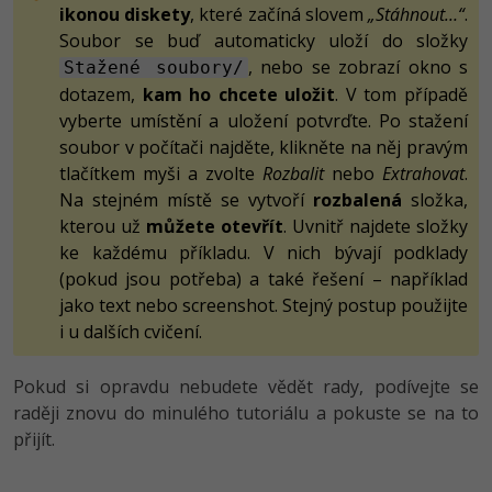
ikonou diskety
, které začíná slovem
„Stáhnout…“
.
-41%
Soubor se buď automaticky uloží do složky
Copywriter
Algoritmy
Time management
, nebo se zobrazí okno s
Stažené soubory/
-10%
WordPress specialista
dotazem,
kam ho chcete uložit
. V tom případě
Umělá inteligence (AI)
Windows
vyberte umístění a uložení potvrďte. Po stažení
SEO specialista
soubor v počítači najděte, klikněte na něj pravým
Pro děti
Linux
tlačítkem myši a zvolte
Rozbalit
nebo
Extrahovat
.
Na stejném místě se vytvoří
Více
rozbalená
složka,
Sítě
kterou už
můžete otevřít
. Uvnitř najdete složky
Fórum
ke každému příkladu. V nich bývají podklady
Kybernetická bezpečnost
(pokud jsou potřeba) a také řešení – například
jako text nebo screenshot. Stejný postup použijte
Elektronický podpis
i u dalších cvičení.
Fórum
Pokud si opravdu nebudete vědět rady, podívejte se
raději znovu do minulého tutoriálu a pokuste se na to
Kurzy designu
přijít.
-80%
HTML/CSS
Příběhy absolventů