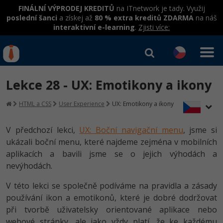
FINÁLNÍ VÝPRODEJ KREDITŮ
na ITnetwork je tady. Využij
poslední šanci
a získej až
80 % extra kreditů ZDARMA
na náš
interaktivní e-learning
.
Zjisti více:
IT kurzy
Od
0 Kč
Lekce 28 - UX: Emotikony a ikony
Přihlásit se
|
Registrovat
IT e-learning
Rekvalifikace a kurzy
HTML a CSS
User Experience
UX: Emotikony a ikony
hrazené úřadem práce
Kurzy IT profesí
Workshopy zdarma
V předchozí lekci,
UX: Boční navigační menu
, jsme si
Junior programátor
ukázali boční menu, které najdeme zejména v mobilních
Kurzy programování
Umělá inteligence v praxi
Školení
aplikacích a bavili jsme se o jejich výhodách a
Programátor WWW aplikací
Jak začít?
nevýhodách.
Kurzy e-commerce
Datová analýza v praxi
Základy programování
Školení dle technologií
-80%
Senior programátor
V této lekci se společně podíváme na pravidla a zásady
Java
Testování softwaru
Objektové programování - OOP
C# .NET
používání ikon a emotikonů, které je dobré dodržovat
-80%
Front-end developer
C#.NET
při tvorbě uživatelsky orientované aplikace nebo
Datová analýza
Umělá inteligence
Java
webové stránky, ale jako vždy platí, že ke každému