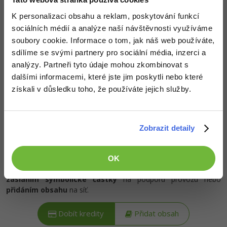
-80%
Blog
Photoshop
K personalizaci obsahu a reklam, poskytování funkcí
sociálních médií a analýze naší návštěvnosti využíváme
Kariéra
-80%
Adobe Illustrator
Popis článku
soubory cookie. Informace o tom, jak náš web používáte,
Pro firmy
sdílíme se svými partnery pro sociální média, inzerci a
-30%
Adobe Lightroom
Požadovaný článek má následující obsah:
analýzy. Partneři tyto údaje mohou zkombinovat s
dalšími informacemi, které jste jim poskytli nebo které
-15%
Adobe XD
získali v důsledku toho, že používáte jejich služby.
V této lekci se budeme zabývat stále
-25%
populárnějšími emotikony a jejich využitím v
Adobe InDesign
uživatelském prostředí aplikace.
Zobrazit detaily
Adobe After Effects
-80%
Blender
OK
Kredity získáš, když
podpoříš naši síť
. To můžeš udělat buď
Inkscape
zasláním symbolické částky
na podporu provozu nebo
přidáním obsahu
na síť.
-80%
Fotografování
Dobít kredity
Přidat obsah
Video